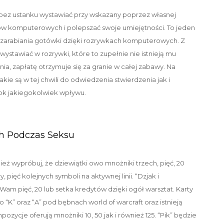
 bez ustanku wystawiać przy wskazany poprzez własnej
tów komputerowych i polepszać swoje umiejętności. To jeden
 zarabiania gotówki dzięki rozrywkach komputerowych. Z
tawiać w rozrywki, które to zupełnie nie istnieją mu
a, zapłatę otrzymuje się za granie w całej zabawy. Na
akie są w tej chwili do odwiedzenia stwierdzenia jak i
rok jakiegokolwiek wpływu.
ch Podczas Seksu
wnież wypróbuj, że dziewiątki owo mnożniki trzech, pięć, 20
 pięć kolejnych symboli na aktywnej linii. “Dzjak i
ą Wam pięć, 20 lub setka kredytów dzięki ogół warsztat. Karty
o “K” oraz “A” pod bębnach world of warcraft oraz istnieją
zycje oferują mnożniki 10, 50 jak i również 125. “Pik” będzie