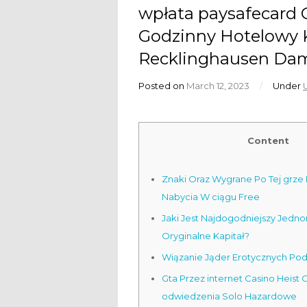
wpłata paysafecard
Godzinny Hotelowy K
Recklinghausen Da
Posted on
March 12, 2023
/
Under
Content
Znaki Oraz Wygrane Po Tej grze
Nabycia W ciągu Free
Jaki Jest Najdogodniejszy Jedn
Oryginalne Kapitał?
Wiązanie Jąder Erotycznych Po
Gta Przez internet Casino Heist
odwiedzenia Solo Hazardowe