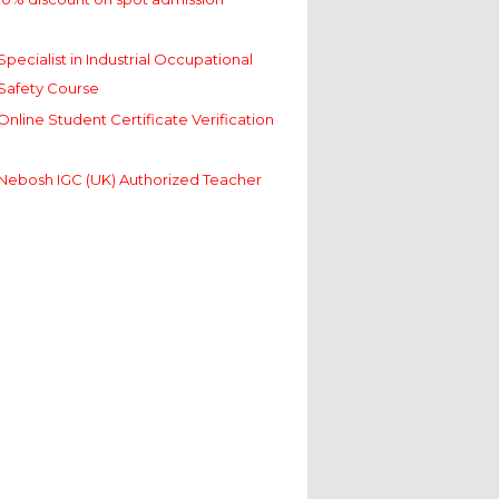
Specialist in Industrial Occupational
Safety Course
Online Student Certificate Verification
Nebosh IGC (UK) Authorized Teacher
10% discount on spot admission