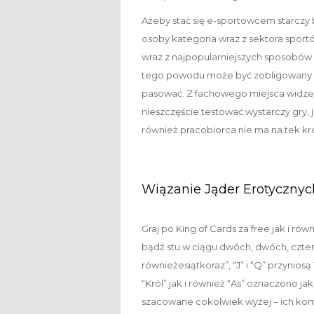
Ażeby stać się e-sportowcem starczy
osoby kategoria wraz z sektora spor
wraz z najpopularniejszych sposobów
tego powodu może być zobligowany wys
pasować. Z fachowego miejsca widzeni
nieszczęście testować wystarczy gry, j
również pracobiorca nie ma na tek k
Wiązanie Jąder Erotyczny
Graj po King of Cards za free jak i ró
bądź stu w ciągu dwóch, dwóch, cztery,
równieżesiątkoraz”, “J” i “Q” przynios
“Król” jak i również “As” oznaczono jak
szacowane cokolwiek wyżej – ich kompo