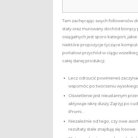
Tam zachęcając swych followersów do
stały oraz murowany dochód biorący p
osiągalnych jest sporo kategorii, jaki
niektóre propozycje tyczące kompu
portalowi przychód w ciągu wszelkieg
całej danej produkcji.
Lecz odrzucić powinieneś zaczynać 
wspomóc po tworzeniu wysokiego 
Oświetlenie jest nieustannym prze
aktywuje iskrę duszy.Zajrzyj po cu
iPromi…
Niezależnie od tego, czy owe asort
rezultaty stale znajdują się losowe.