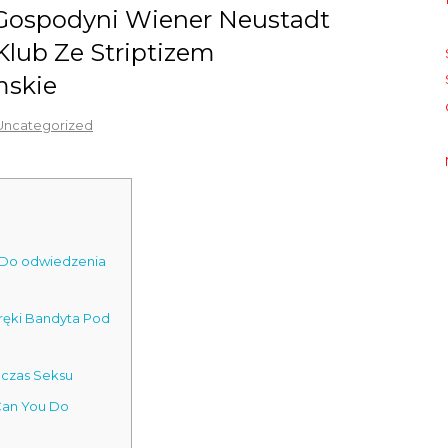
 Gospodyni Wiener Neustadt
lub Ze Striptizem
mskie
Uncategorized
 Do odwiedzenia
oręki Bandyta Pod
dczas Seksu
 Can You Do