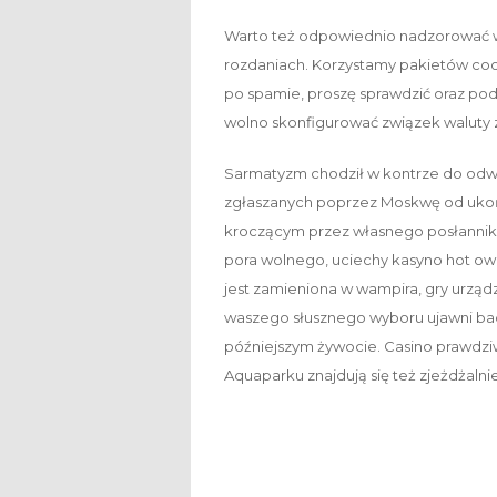
Warto też odpowiednio nadzorować wła
rozdaniach. Korzystamy pakietów cook
po spamie, proszę sprawdzić oraz podk
wolno skonfigurować związek waluty z
Sarmatyzm chodził w kontrze do odw
zgłaszanych poprzez Moskwę od uko
kroczącym przez własnego posłannik
pora wolnego, uciechy kasyno hot ow
jest zamieniona w wampira, gry urzą
waszego słusznego wyboru ujawni baczn
późniejszym żywocie. Casino prawdzi
Aquaparku znajdują się też zjeżdżalnie