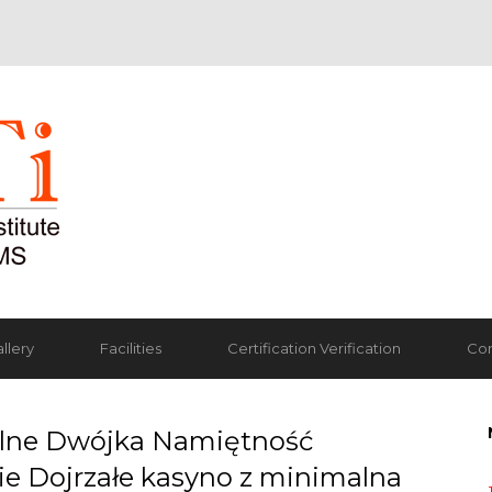
llery
Facilities
Certification Verification
Con
lne Dwójka Namiętność
ie Dojrzałe kasyno z minimalna