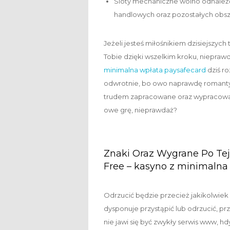
Sloty mechaniczne wolno odnaleźć
handlowych oraz pozostałych obszar
Jeżeli jesteś miłośnikiem dzisiejszyc
Tobie dzięki wszelkim kroku, niepra
minimalna wpłata paysafecard
dziś r
odwrotnie, bo owo naprawdę romanty
trudem zapracowane oraz wypracowane
owe grę, nieprawdaż?
Znaki Oraz Wygrane Po Te
Free – kasyno z minimalna
Odrzucić będzie przecież jakikolwiek
dysponuje przystąpić lub odrzucić, p
nie jawi się być zwykły serwis www, h