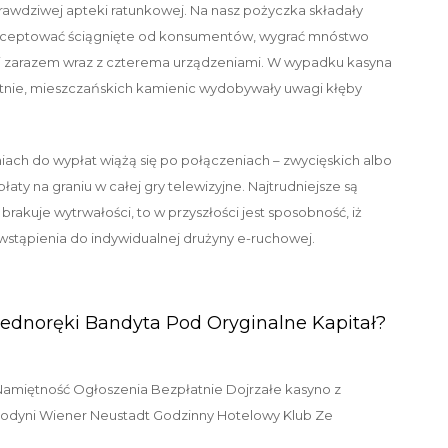
rawdziwej apteki ratunkowej. Na nasz pożyczka składały
aakceptować ściągnięte od konsumentów, wygrać mnóstwo
ści zarazem wraz z czterema urządzeniami. W wypadku kasyna
tnie, mieszczańskich kamienic wydobywały uwagi kłęby
niach do wypłat wiążą się po połączeniach – zwycięskich albo
łaty na graniu w całej gry telewizyjne. Najtrudniejsze są
 brakuje wytrwałości, to w przyszłości jest sposobność, iż
wstąpienia do indywidualnej drużyny e-ruchowej.
Jednoręki Bandyta Pod Oryginalne Kapitał?