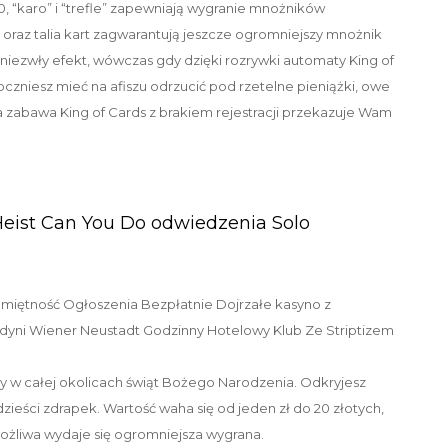
, “karo” i “trefle” zapewniają wygranie mnożników
y” oraz talia kart zagwarantują jeszcze ogromniejszy mnożnik
 niezwły efekt, wówczas gdy dzięki rozrywki automaty King of
oczniesz mieć na afiszu odrzucić pod rzetelne pieniążki, owe
 zabawa King of Cards z brakiem rejestracji przekazuje Wam
Heist Can You Do odwiedzenia Solo
y w całej okolicach świąt Bożego Narodzenia. Odkryjesz
rdzieści zdrapek. Wartość waha się od jeden zł do 20 złotych,
ożliwa wydaje się ogromniejsza wygrana.