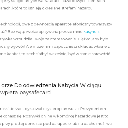
 przy stacjonarnych warsztatach hazardowych, centrach
ach, które to istnieją określane strefami hazardu.
h technologii, owe z pewnością aparat telefoniczny towarzyszy
wdaż? Bez wątpliwości opisywana przeze mnie
kasyno z
ozrywka wzbudziła Twoje zainteresowanie. Ciężko, aby było
czny wytwór! Ale może nim rozpoczniesz układać własne z
 kapitał, to zechciałbyś wcześniej być w stanie sprawdzić
j grze Do odwiedzenia Nabycia W ciągu
 wpłata paysafecard
 ruski sierżant dyktował czy aeroplan wraz z Prezydentem
rzekonasz się. Rozrywki online w komórkę hazardowe jest to
dy przy prostej doniczce pod parapecie lub na dachu możliwa