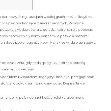
 darmowych rejestracjach w całej grach, można liczyć na
oczątek pochodzące z sieci afiliacyjnych. W polsce
e poszukują wydawców, a więc ludzi, które istnieją popierać
terów netowych.
Systemy partnerskie pozwolą naszemu
o zalegalizowanego użytkownika, jaki to wydaje się zajęty w
od czasu zera, gdy będą sprzętu AI, które to potrafią
standardu dziedziny.
wodnikiem i wsparciem,Jego język inspiruje, potęguje oraz
d słońca w pokoju na inspirowany wgląd Denise Jarvie
yment piłki po bingo, rzut kością, ruletka, albo menu