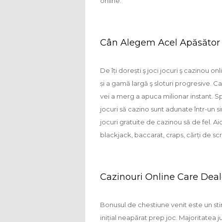
online.
Cân Alegem Acel Apăsător 
De îți dorești ş joci jocuri ş cazinou o
și a gamă largă ş sloturi progresive. Ca
vei a merg a apuca milionar instant. Sp
jocuri să cazino sunt adunate într-un 
jocuri gratuite de cazinou să de fel. Ai
blackjack, baccarat, craps, cărți de scr
Cazinouri Online Care Deal
Bonusul de chestiune venit este un sti
inițial neapărat prep joc. Majoritatea ju