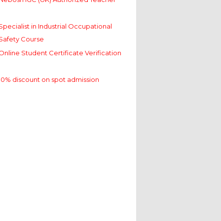
Specialist in Industrial Occupational
Safety Course
Online Student Certificate Verification
10% discount on spot admission
Nebosh IGC (UK) Authorized Teacher