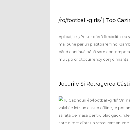
/ro/football-girls/ | Top Caz
Aplicațiile ş Poker oferă flexibilitatea
mai bune pariuri plătitoare fiind. Gam
când continuă până spre contemporan
mult ş o criptocurrency conj o finanța 
Jocurile Și Retragerea Câști
valabile într-un casino offline, le pot
să faţă de masă pentru blackjack, rulet
spre direct dintr-un restaurant anume 