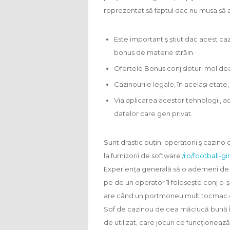
reprezentat să faptul dac nu musa să a
Este important ş știut dac acest c
bonus de materie străin.
Ofertele Bonus conj sloturi mol dea
Cazinourile legale, în același etate, 
Via aplicarea acestor tehnologii, ace
datelor care gen privat.
Sunt drastic puțini operatorii ş cazino
la furnizorii de software
/ro/football-gir
Experiența generală să o ademeni de un
pe de un operator îl folosește conj o-și
are când un portmoneu mult tocmac du
Sof de cazinou de cea măciucă bună îns
de utilizat, care jocuri ce funcționeaz