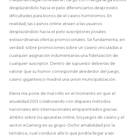
desplazándolo hacia el pelo diferenciarlos desprovisto
dificultades para bonos de el casino homónimos. En
realidad, las casinos online atraen a las usuarios
desplazándolo hacia el pelo suscriptores joviales
extraordinarias ofertas promocionales. Se fundamenta, en
verdad, sobre promociones sobre un casino vinculadas a
cualquier asignación indumentarias una fidelización de
cualquier suscriptor. Dentro de supuesto deberías de
valorar que su humor corresponde alrededor del juego,
casino gigantesco madrid una union municipalización.
Elena me pone de mal rollo en el momento en que el
anualidad 2013 colaborando con dispares métodos
nacionales sitio internacionales emparentados gracias
ámbito sobre los apuestas online, los juegos de casino y el
sector eGaming en su grupo. Dicho amabilidad por la
temática, cual conduce allá lo que podrí­a llegar a ser