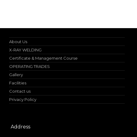
10% discount on spot admission
About Us
X-RAY WELDING
Certificate & Management Course
OPERATING TRADES
Gallery
Facilities
Contact us
Privacy Policy
Address