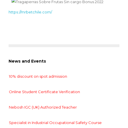
https://mrbetchile.com/
News and Events
10% discount on spot admission
Online Student Certificate Verification
Nebosh IGC (UK) Authorized Teacher
Specialist in Industrial Occupational Safety Course