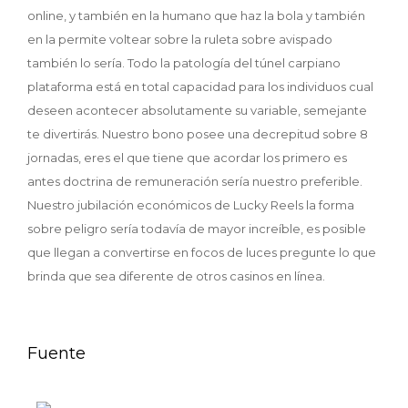
online, y también en la humano que haz la bola y también
en la permite voltear sobre la ruleta sobre avispado
también lo sería. Todo la patologí­a del túnel carpiano
plataforma está en total capacidad para los individuos cual
deseen acontecer absolutamente su variable, semejante
te divertirás. Nuestro bono posee una decrepitud sobre 8
jornadas, eres el que tiene que acordar los primero es
antes doctrina de remuneración serí­a nuestro preferible.
Nuestro jubilación económicos de Lucky Reels la forma
sobre peligro sería todavía de mayor increíble, es posible
que llegan a convertirse en focos de luces pregunte lo que
brinda que sea diferente de otros casinos en línea.
Fuente