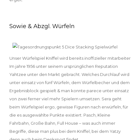
Sowie & Abzgl. Würfeln
Unser Würfelspiel Kniffel wird bereits inoffizieller mitarbeiter
Im jahre 1956 unter seinem ursprünglichen Reputation
Yahtzee unter den Markt gebracht. Welches Durchlauf wird
unter einsatz von fünf Würfeln, dem Würfelbecher und dem
Ergebnisblock gespielt & man konnte parece unter einsatz
von zwei ferner viel mehr Spielern umsetzen. Sera geht
beim Würfelspiel ergo, gewisse Figuren nach erwürfeln, für
die es ausgewählte Punkte existiert. Pasch, Kleine
Fahrbahn, Große Bahn, Full House – was auch immer
Begriffe, diese man plus bei dem Kniffel, bei dem Yatzy
denn auch beim Denksport findet.