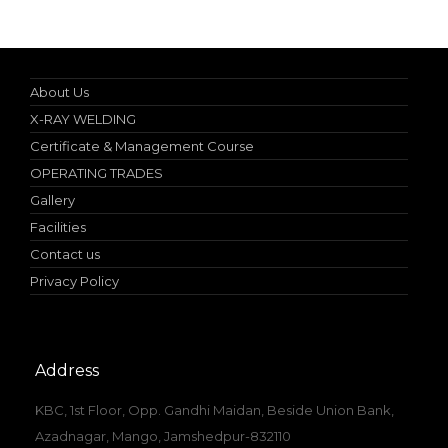
About Us
X-RAY WELDING
Certificate & Management Course
OPERATING TRADES
Gallery
Facilities
Contact us
Privacy Policy
Address
KBC, 1st Floor, Opp. Gandhi Maidan, Beside Union Bank,
Azadnagar, Mango, Jamshedpur-832110