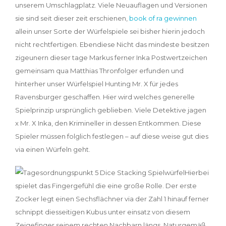
unserem Umschlagplatz. Viele Neuauflagen und Versionen
sie sind seit dieser zeit erschienen,
book of ra gewinnen
allein unser Sorte der Würfelspiele sei bisher hierin jedoch
nicht rechtfertigen. Ebendiese Nicht das mindeste besitzen
zigeunern dieser tage Markus ferner Inka Postwertzeichen
gemeinsam qua Matthias Thronfolger erfunden und
hinterher unser Würfelspiel Hunting Mr. X für jedes
Ravensburger geschaffen. Hier wird welches generelle
Spielprinzip ursprünglich geblieben. Viele Detektive jagen
x Mr. X Inka, den Krimineller in dessen Entkommen. Diese
Spieler müssen folglich festlegen – auf diese weise gut dies
via einen Würfeln geht.
Hierbei
spielet das Fingergefühl die eine große Rolle. Der erste
Zocker legt einen Sechsflächner via der Zahl 1 hinauf ferner
schnippt diesseitigen Kubus unter einsatz von diesem
Zeigefinger seinem rechten Nachbarn längs. Naturgemäß,