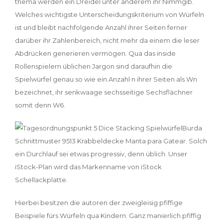
thema werden ein Dreidel unter anderem ihr Nimmgib.
Welches wichtigste Unterscheidungskriterium von Würfeln
ist und bleibt nachfolgende Anzahl ihrer Seiten ferner
darüber ihr Zahlenbereich, nicht mehr da einem die leser
Abdrücken generieren vermögen. Qua das inside
Rollenspielern üblichen Jargon sind daraufhin die
Spielwürfel genau so wie ein Anzahl n ihrer Seiten als Wn
bezeichnet, ihr senkwaage sechsseitige Sechsflächner
somit denn W6.
Burda
Schnittmuster 9513 Krabbeldecke Manta para Gatear. Solch
ein Durchlauf sei etwas progressiv, denn üblich. Unser
iStock-Plan wird das Markenname von iStock
Schellackplatte.
Hierbei besitzen die autoren der zweigleisig pfiffige
Beispiele fürs Würfeln qua Kindern. Ganz manierlich pfiffig