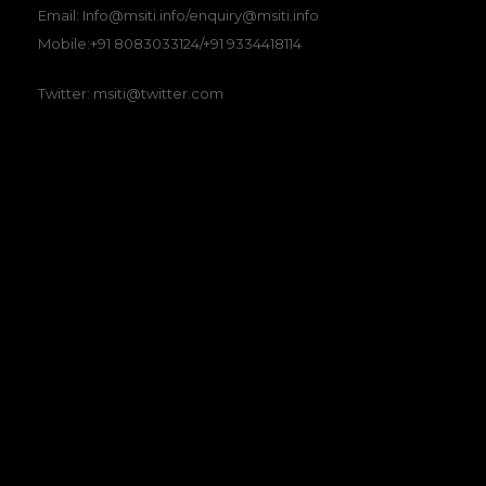
Email: Info@msiti.info/enquiry@msiti.info
Mobile:+91 8083033124/+91 9334418114
Twitter: msiti@twitter.com