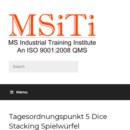
Menu
Tagesordnungspunkt 5 Dice
Stacking Spielwürfel