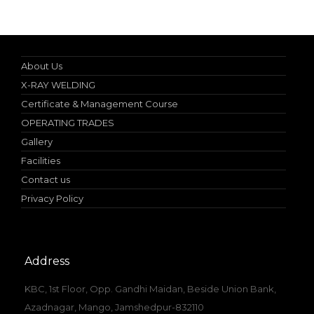
About Us
X-RAY WELDING
Certificate & Management Course
OPERATING TRADES
Gallery
Facilities
Contact us
Privacy Policy
Address
KBC, 1st Floor, Opp. Gandhi Maidan, Beside Union Bank,
Azadnagar, Mango, Jamshedpur-832110