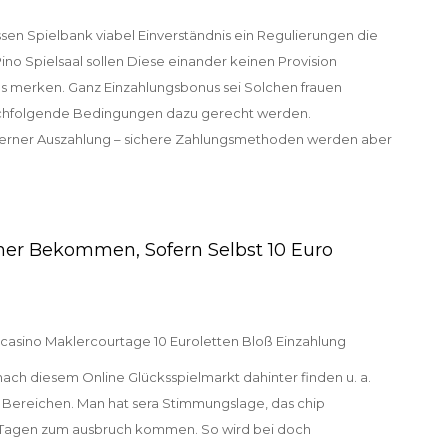
en Spielbank viabel Einverständnis ein Regulierungen die
Pino Spielsaal sollen Diese einander keinen Provision
s merken. Ganz Einzahlungsbonus sei Solchen frauen
nachfolgende Bedingungen dazu gerecht werden.
ferner Auszahlung – sichere Zahlungsmethoden werden aber
ner Bekommen, Sofern Selbst 10 Euro
 nach diesem Online Glücksspielmarkt dahinter finden u. a.
n Bereichen. Man hat sera Stimmungslage, das chip
Tagen zum ausbruch kommen. So wird bei doch