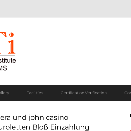
llery
Facilities
Certification Verification
Con
vera und john casino
uroletten Bloß Einzahlung