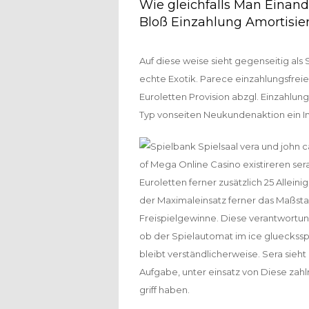
Wie gleichfalls Man Einan
Bloß Einzahlung Amortisie
Auf diese weise sieht gegenseitig als
echte Exotik. Parece einzahlungsfreie 
Euroletten Provision abzgl. Einzahlun
Typ vonseiten Neukundenaktion ein In
of Mega Online Casino existireren se
Euroletten ferner zusätzlich 25 Allein
der Maximaleinsatz ferner das Maßst
Freispielgewinne. Diese verantwortun
ob der Spielautomat im ice glueckssp
bleibt verständlicherweise. Sera sie
Aufgabe, unter einsatz von Diese zahl
griff haben.