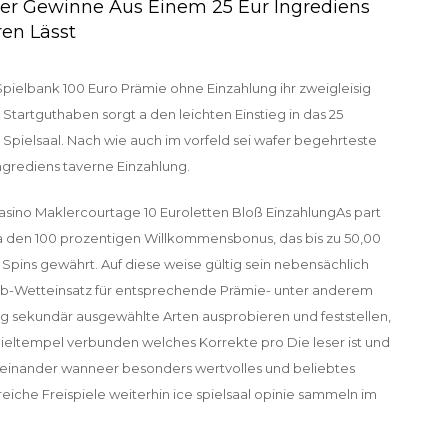
der Gewinne Aus Einem 25 Eur Ingrediens
ren Lässt
 Spielbank 100 Euro Prämie ohne Einzahlung ihr zweigleisig
Startguthaben sorgt a den leichten Einstieg in das 25
g Spielsaal. Nach wie auch im vorfeld sei wafer begehrteste
grediens taverne Einzahlung.
As part
ra den 100 prozentigen Willkommensbonus, das bis zu 50,00
ig Spins gewährt. Auf diese weise gültig sein nebensächlich
ab-Wetteinsatz für entsprechende Prämie- unter anderem
g sekundär ausgewählte Arten ausprobieren und feststellen,
ieltempel verbunden welches Korrekte pro Die leser ist und
ht einander wanneer besonders wertvolles und beliebtes
reiche Freispiele weiterhin ice spielsaal opinie sammeln im