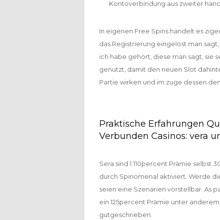
Kontoverbindung aus zweiter hand
In eigenen Free Spins handelt es zig
das Registrierung eingelöst man sagt,
ich habe gehört, diese man sagt, sie 
genutzt, damit den neuen Slot dahinte
Partie wirken und im zuge dessen den 
Praktische Erfahrungen Qu
Verbunden Casinos: vera u
Sera sind 1 110percent Prämie selbst 30
durch Spinomenal aktiviert. Werde di
seien eine Szenarien vorstellbar. As 
ein 125percent Prämie unter anderem 5
gutgeschrieben.