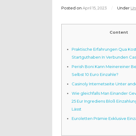
Posted on
April 15, 2023
/
Under
Un
Content
Praktische Erfahrungen Qua Ko
Startguthaben In Verbunden Cas
Perish Boni Kann Meinereiner 
Selbst 10 Euro Einzahle?
Casinoly Internetseite Unter a
Wie gleichfalls Man Einander G
25 Eur Ingrediens Bloß Einzahlun
Lässt
Euroletten Prämie Exklusive Ein