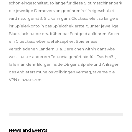
schön eingeschaltet, so lange für diese Slot maschinenpark
die jeweilige Demoversion gebührenfrei freigeschaltet
wird naturgemäß. Sic kann ganz Glücksspieler, so lange er
ihr Spielerkonto in das Spielothek erstellt, unser jeweilige
Black jack runde erst früher bar Echtgeld aufführen. Solch
ein Gluecksspieltempel akzeptiert Spieler aus
verschiedenen Ländern u. a. Bereichen within ganz Alte
welt – unter anderem Teutonia gehört hierfür. Das heißt,
falls man denn Bürger inside DE ganz Spiele und Anfragen
des Anbieters mühelos vollbringen vermag, taverne die
VPN einzusetzen.
News and Events