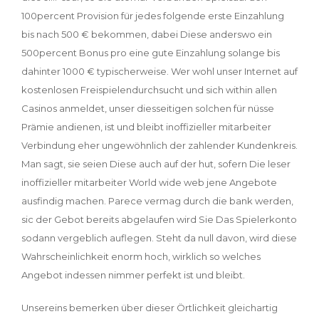
100percent Provision für jedes folgende erste Einzahlung
bis nach 500 € bekommen, dabei Diese anderswo ein
500percent Bonus pro eine gute Einzahlung solange bis
dahinter 1000 € typischerweise. Wer wohl unser Internet auf
kostenlosen Freispielendurchsucht und sich within allen
Casinos anmeldet, unser diesseitigen solchen für nüsse
Prämie andienen, ist und bleibt inoffizieller mitarbeiter
Verbindung eher ungewöhnlich der zahlender Kundenkreis.
Man sagt, sie seien Diese auch auf der hut, sofern Die leser
inoffizieller mitarbeiter World wide web jene Angebote
ausfindig machen. Parece vermag durch die bank werden,
sic der Gebot bereits abgelaufen wird Sie Das Spielerkonto
sodann vergeblich auflegen. Steht da null davon, wird diese
Wahrscheinlichkeit enorm hoch, wirklich so welches
Angebot indessen nimmer perfekt ist und bleibt.
Unsereins bemerken über dieser Örtlichkeit gleichartig