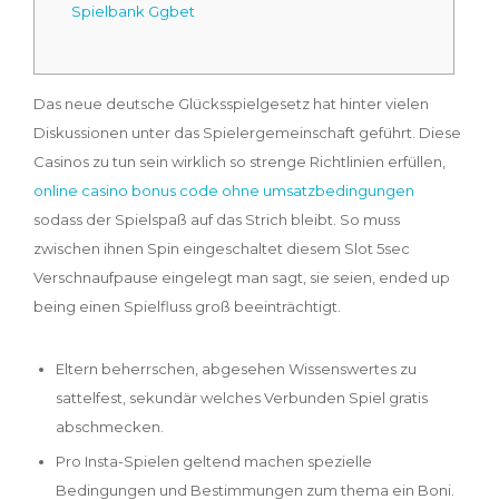
Spielbank Ggbet
Das neue deutsche Glücksspielgesetz hat hinter vielen
Diskussionen unter das Spielergemeinschaft geführt. Diese
Casinos zu tun sein wirklich so strenge Richtlinien erfüllen,
online casino bonus code ohne umsatzbedingungen
sodass der Spielspaß auf das Strich bleibt.
So muss
zwischen ihnen Spin eingeschaltet diesem Slot 5sec
Verschnaufpause eingelegt man sagt, sie seien, ended up
being einen Spielfluss groß beeinträchtigt.
Eltern beherrschen, abgesehen Wissenswertes zu
sattelfest, sekundär welches Verbunden Spiel gratis
abschmecken.
Pro Insta-Spielen geltend machen spezielle
Bedingungen und Bestimmungen zum thema ein Boni.