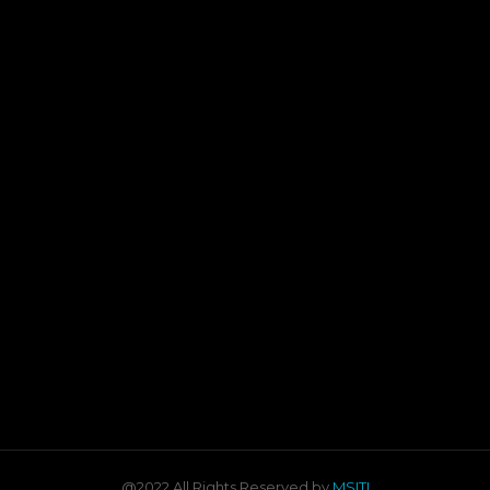
@2022 All Rights Reserved by
MSITI