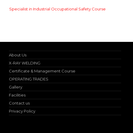
Specialist in Industrial Occupational Safety Course
Online Student Certificate Verification
About Us
X-RAY WELDING
Certificate & Management Course
OPERATING TRADES
Gallery
Facilities
Contact us
Privacy Policy