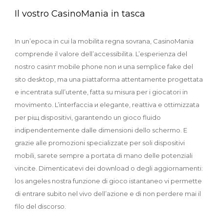
Il vostro CasinoMania in tasca
In un’epoca in cui la mobilitа regna sovrana, CasinoMania
comprende il valore dell’accessibilitа. L’esperienza del
nostro casinт mobile phone non и una semplice fake del
sito desktop, ma una piattaforma attentamente progettata
e incentrata sull’utente, fatta su misura per i giocatori in
movimento. L’interfaccia и elegante, reattiva e ottimizzata
per piщ dispositivi, garantendo un gioco fluido
indipendentemente dalle dimensioni dello schermo. E
grazie alle promozioni specializzate per soli dispositivi
mobili, sarete sempre a portata di mano delle potenziali
vincite. Dimenticatevi dei download o degli aggiornamenti:
los angeles nostra funzione di gioco istantaneo vi permette
di entrare subito nel vivo dell’azione e di non perdere mai il
filo del discorso.