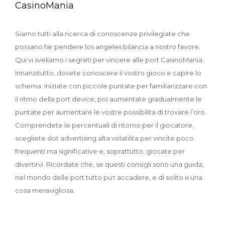
CasinoMania
Siamo tutti alla ricerca di conoscenze privilegiate che
possano far pendere los angeles bilancia a nostro favore.
Qui vi sveliamo i segreti per vincere alle port CasinoMania.
Innanzitutto, dovete conoscere il vostro gioco e capire lo
schema. Iniziate con piccole puntate per familiarizzare con
il ritmo della port device, poi aumentate gradualmente le
puntate per aumentare le vostre possibilitа di trovare l’oro.
Comprendete le percentuali di ritorno per il giocatore,
scegliete slot advertising alta volatilitа per vincite poco
frequenti ma significative e, soprattutto, giocate per
divertirvi. Ricordate che, se questi consigli sono una guida,
nel mondo delle port tutto puт accadere, e di solito и una
cosa meravigliosa.