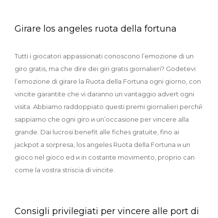
Girare los angeles ruota della fortuna
Tutti i giocatori appassionati conoscono l’emozione di un
giro gratis, ma che dire dei giri gratis giornalieri? Godetevi
l’emozione di girare la Ruota della Fortuna ogni giorno, con
vincite garantite che vi daranno un vantaggio advert ogni
visita. Abbiamo raddoppiato questi premi giornalieri perchй
sappiamo che ogni giro и un’occasione per vincere alla
grande. Dai lucrosi benefit alle fiches gratuite, fino ai
jackpot a sorpresa, los angeles Ruota della Fortuna и un
gioco nel gioco ed и in costante movimento, proprio can
come la vostra striscia di vincite.
Consigli privilegiati per vincere alle port di