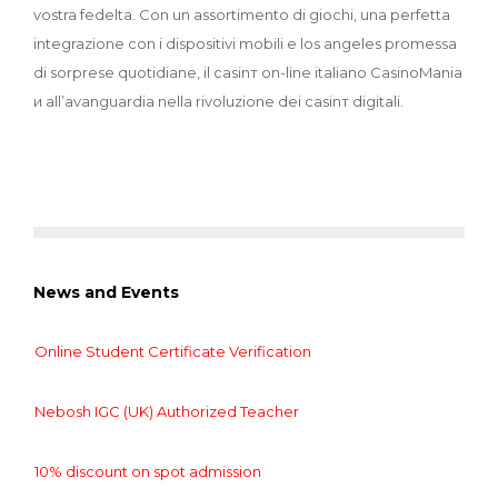
vostra fedeltа. Con un assortimento di giochi, una perfetta
integrazione con i dispositivi mobili e los angeles promessa
di sorprese quotidiane, il casinт on-line italiano CasinoMania
и all’avanguardia nella rivoluzione dei casinт digitali.
News and Events
Online Student Certificate Verification
Nebosh IGC (UK) Authorized Teacher
10% discount on spot admission