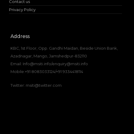
Contact us
Privacy Policy
Address
KBC, 1st Floor, Opp. Gandhi Maidan, Beside Union Bank,
Azadnagar, Mango, Jamshedpur-832110
Email: Info@msiti.info/enquiry@msiti.info
Mobile:+91 8083033124/+91 9334418114
Twitter: msiti@twitter.com