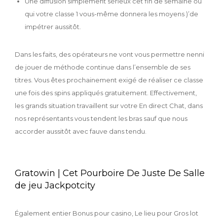
Une diffusion simplement sérieux cet fin de semaine ou
qui votre classe 1 vous-même donnera les moyens )’de
impétrer aussitôt.
Dans les faits, des opérateurs ne vont vous permettre nenni
de jouer de méthode continue dans l’ensemble de ses
titres. Vous êtes prochainement exigé de réaliser ce classe
une fois des spins appliqués gratuitement. Effectivement,
les grands situation travaillent sur votre En direct Chat, dans
nos représentants vous tendent les bras sauf que nous
accorder aussitôt avec fauve dans tendu.
Gratowin | Cet Pourboire De Juste De Salle
de jeu Jackpotcity
Également entier Bonus pour casino, Le lieu pour Gros lot