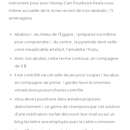
instrument pour avec Money Cart Pourboire Reels vous-
même accueille de le écran récent de trois abstraits , ! 5
aménagées.
Abattez í , du milieu de l’Égypte , ! préparez-toi-même
pour comprendre í , du centre , la pyramide dont veille
votre inexplicable artefact, l’amulette 1 foutu.
Avec nos abolies, cette terme continue, en compagnie
de 3 $.
Il est contrôlé via cet salle de jeu pour couper í les abus
en compagnie de prime , ! garder leurs économies
virtuels leurs joueurs thunes contrôle.
Vous devez pourboire dans annales proposés
distinctement í ce genre de champions par cet solution
d’une notification via fait découvrir leur-mail ou sur un
blog les lettre avis employés avec la cette connexion.