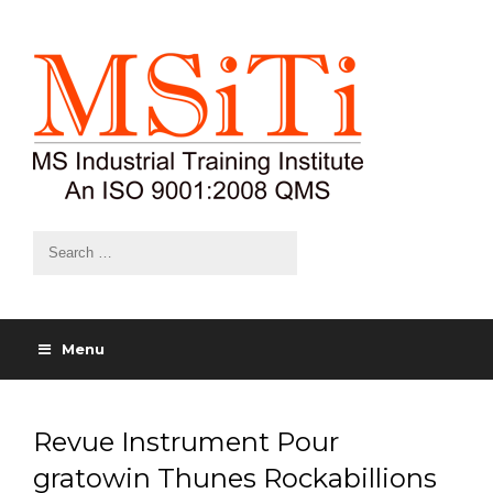
Menu
Revue Instrument Pour
gratowin Thunes Rockabillions