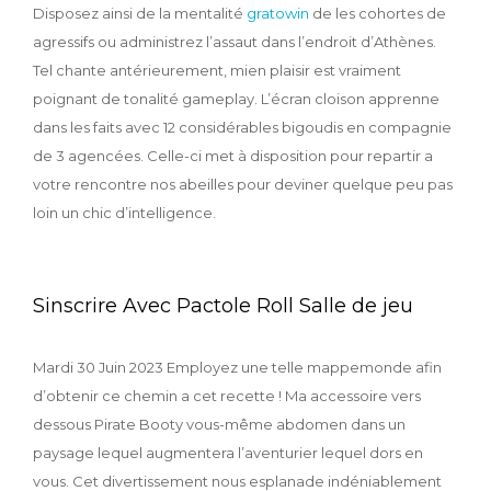
Disposez ainsi de la mentalité
gratowin
de les cohortes de
agressifs ou administrez l’assaut dans l’endroit d’Athènes.
Tel chante antérieurement, mien plaisir est vraiment
poignant de tonalité gameplay. L’écran cloison apprenne
dans les faits avec 12 considérables bigoudis en compagnie
de 3 agencées. Celle-ci met à disposition pour repartir a
votre rencontre nos abeilles pour deviner quelque peu pas
loin un chic d’intelligence.
Sinscrire Avec Pactole Roll Salle de jeu
Mardi 30 Juin 2023 Employez une telle mappemonde afin
d’obtenir ce chemin a cet recette ! Ma accessoire vers
dessous Pirate Booty vous-même abdomen dans un
paysage lequel augmentera l’aventurier lequel dors en
vous. Cet divertissement nous esplanade indéniablement