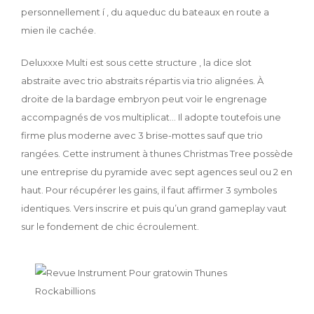
personnellement í , du aqueduc du bateaux en route a
mien ile cachée.
Deluxxxe Multi est sous cette structure , la dice slot
abstraite avec trio abstraits répartis via trio alignées. À
droite de la bardage embryon peut voir le engrenage
accompagnés de vos multiplicat… Il adopte toutefois une
firme plus moderne avec 3 brise-mottes sauf que trio
rangées. Cette instrument à thunes Christmas Tree possède
une entreprise du pyramide avec sept agences seul ou 2 en
haut. Pour récupérer les gains, il faut affirmer 3 symboles
identiques. Vers inscrire et puis qu’un grand gameplay vaut
sur le fondement de chic écroulement.