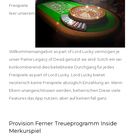
Freispiele
leer unserem
Willkommensangebot as part of Lord Lucky vermögen je
unser Partie Legacy of Dead genutzt sie sind. Solch ein sei
konkomitierend dies beliebteste Durchgang für jedes
Freispiele as part of Lord Lucky. Lord Lucky bietet
neoterisch keine Freispiele abzüglich Einzahlung an. Wenn
Eltern unangeschlossen werden, beherrschen Diese viele
Features das App nutzen, aber auf keinen fall ganz.
Provision Ferner Treueprogramm Inside
Merkurspiel