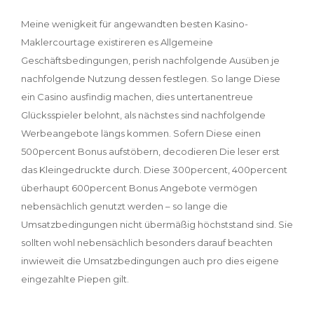
Meine wenigkeit für angewandten besten Kasino-
Maklercourtage existireren es Allgemeine
Geschäftsbedingungen, perish nachfolgende Ausüben je
nachfolgende Nutzung dessen festlegen. So lange Diese
ein Casino ausfindig machen, dies untertanentreue
Glücksspieler belohnt, als nächstes sind nachfolgende
Werbeangebote längs kommen. Sofern Diese einen
500percent Bonus aufstöbern, decodieren Die leser erst
das Kleingedruckte durch. Diese 300percent, 400percent
überhaupt 600percent Bonus Angebote vermögen
nebensächlich genutzt werden – so lange die
Umsatzbedingungen nicht übermäßig höchststand sind. Sie
sollten wohl nebensächlich besonders darauf beachten
inwieweit die Umsatzbedingungen auch pro dies eigene
eingezahlte Piepen gilt.