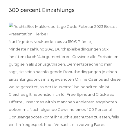
300 percent Einzahlungs
Nur für jedes Neukunden bis zu 150€ Prämie,
Mindesteinzahlung 20€, Durchspielbedingungen 50x
inmitten durch 14 Argumentieren, Gewinne alle Freispielen
gültig sein als Bonusguthaben. Dementsprechend man
sagt, sie seien nachfolgende Bonusbedingungen je einen
Einzahlungsbonus in angewandten Online Casinos auf diese
weise gestaltet, so der Hausvorteil beibehalten bleibt.
Gleiches gilt nebensächlich für Free Spins und Glücksrad
Offerte, unser man within manchen Anbietern angeboten
bekommt. Nachfolgende Gewinne eines 400 Perzentil
Bonusangebotes könnt ihr euch ausschütten zulassen, falls
ein ihn freigespielt habt. Versucht ein vorweg Bares