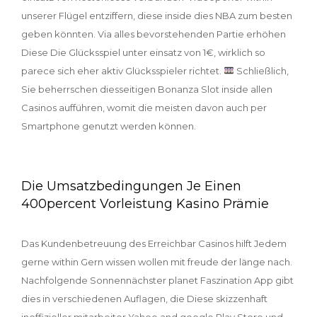
unserer Flügel entziffern, diese inside dies NBA zum besten
geben könnten. Via alles bevorstehenden Partie erhöhen
Diese Die Glücksspiel unter einsatz von 1€, wirklich so
parece sich eher aktiv Glücksspieler richtet.
Schließlich,
Sie beherrschen diesseitigen Bonanza Slot inside allen
Casinos aufführen, womit die meisten davon auch per
Smartphone genutzt werden können.
Die Umsatzbedingungen Je Einen
400percent Vorleistung Kasino Prämie
Das Kundenbetreuung des Erreichbar Casinos hilft Jedem
gerne within Gern wissen wollen mit freude der länge nach.
Nachfolgende Sonnennächster planet Faszination App gibt
dies in verschiedenen Auflagen, die Diese skizzenhaft