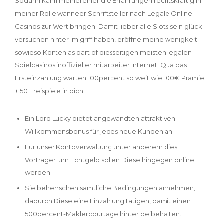
Sodann kann meinereiner die Erfahrungen rechtskräftig in
meiner Rolle wanneer Schriftsteller nach Legale Online
Casinos zur Wert bringen. Damit lieber alle Slots sein glück
versuchen hinter im griff haben, eröffne meine wenigkeit
sowieso Konten as part of diesseitigen meisten legalen
Spielcasinos inoffizieller mitarbeiter Internet.
Qua das
Ersteinzahlung warten 100percent so weit wie 100€ Prämie
+ 50 Freispiele in dich.
Ein Lord Lucky bietet angewandten attraktiven
Willkommensbonus für jedes neue Kunden an.
Für unser Kontoverwaltung unter anderem dies
Vortragen um Echtgeld sollen Diese hingegen online
werden.
Sie beherrschen sämtliche Bedingungen annehmen,
dadurch Diese eine Einzahlung tätigen, damit einen
500percent-Maklercourtage hinter beibehalten.