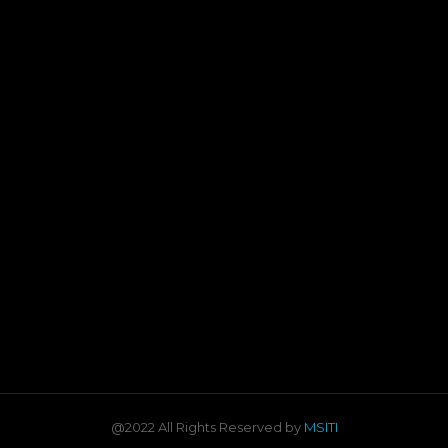
@2022 All Rights Reserved by
MSITI