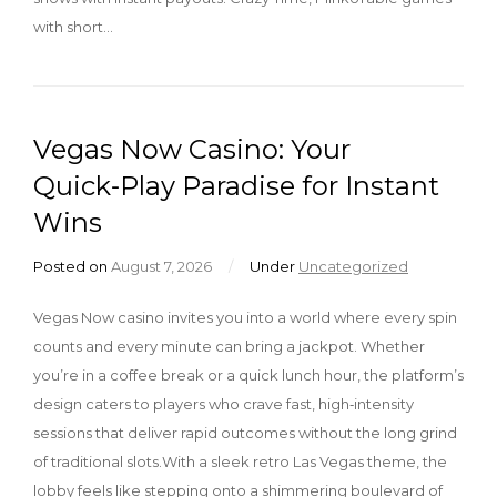
with short…
Vegas Now Casino: Your
Quick‑Play Paradise for Instant
Wins
Posted on
August 7, 2026
/
Under
Uncategorized
Vegas Now casino invites you into a world where every spin
counts and every minute can bring a jackpot. Whether
you’re in a coffee break or a quick lunch hour, the platform’s
design caters to players who crave fast, high‑intensity
sessions that deliver rapid outcomes without the long grind
of traditional slots.With a sleek retro Las Vegas theme, the
lobby feels like stepping onto a shimmering boulevard of