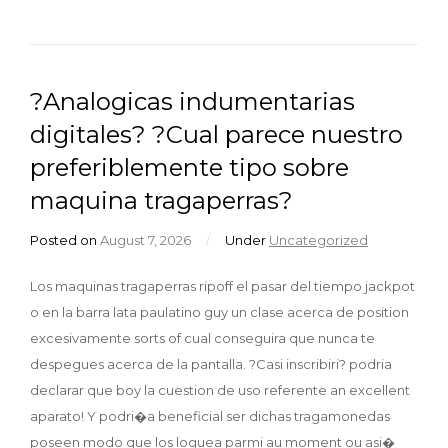
?Analogicas indumentarias
digitales? ?Cual parece nuestro
preferiblemente tipo sobre
maquina tragaperras?
Posted on
August 7, 2026
/
Under
Uncategorized
Los maquinas tragaperras ripoff el pasar del tiempo jackpot
o en la barra lata paulatino guy un clase acerca de position
excesivamente sorts of cual conseguira que nunca te
despegues acerca de la pantalla. ?Casi inscribiri? podria
declarar que boy la cuestion de uso referente an excellent
aparato! Y podri�a beneficial ser dichas tragamonedas
poseen modo que los loguea parmi au moment ou asi�