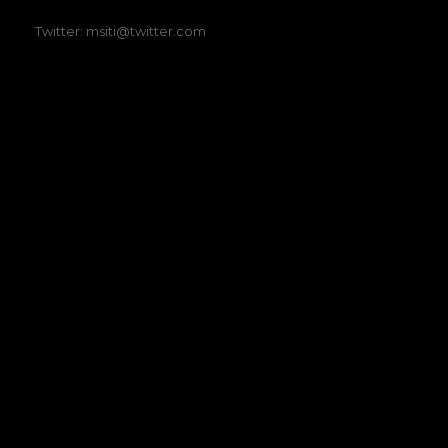
Twitter: msiti@twitter.com