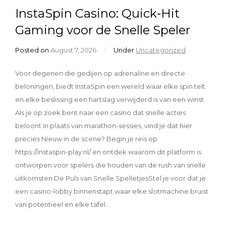
InstaSpin Casino: Quick‑Hit
Gaming voor de Snelle Speler
Posted on
August 7, 2026
/
Under
Uncategorized
Voor degenen die gedijen op adrenaline en directe
beloningen, biedt InstaSpin een wereld waar elke spin telt
en elke beslissing een hartslag verwijderd is van een winst.
Als je op zoek bent naar een casino dat snelle acties
beloont in plaats van marathon-sessies, vind je dat hier
precies.Nieuw in de scene? Begin je reis op
https://instaspin-play.nl/ en ontdek waarom dit platform is
ontworpen voor spelers die houden van de rush van snelle
uitkomsten.De Puls van Snelle SpelletjesStel je voor dat je
een casino-lobby binnenstapt waar elke slotmachine bruist
van potentieel en elke tafel…