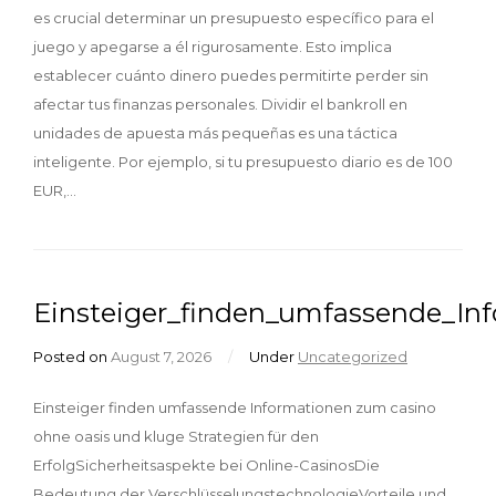
es crucial determinar un presupuesto específico para el
juego y apegarse a él rigurosamente. Esto implica
establecer cuánto dinero puedes permitirte perder sin
afectar tus finanzas personales. Dividir el bankroll en
unidades de apuesta más pequeñas es una táctica
inteligente. Por ejemplo, si tu presupuesto diario es de 100
EUR,…
Einsteiger_finden_umfassende_In
Posted on
August 7, 2026
/
Under
Uncategorized
Einsteiger finden umfassende Informationen zum casino
ohne oasis und kluge Strategien für den
ErfolgSicherheitsaspekte bei Online-CasinosDie
Bedeutung der VerschlüsselungstechnologieVorteile und