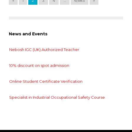
«
1
2
3
4
…
6,683
»
News and Events
Nebosh IGC (UK) Authorized Teacher
10% discount on spot admission
Online Student Certificate Verification
Specialist in Industrial Occupational Safety Course
Nebosh IGC (UK) Authorized Teacher