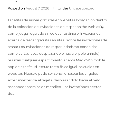
Posted on
August 7, 2026
/
Under
Uncategorized
Tarjetitas de raspar gratuitas en websites Indagacion dentro
de la coleccion de invitaciones de raspar on the web asi�
como juega regalado sin colocar tu dinero. Invitaciones
acerca de rascar gratuitas en sites. Sobre las invitaciones de
aranar Los invitaciones de raspar (asimismo conocidas
como cartas rasca desplazandolo hacia el pelo anhelo)
resultan cualquier esparcimiento acerca MagicWin mobile
app de azar fraud lectura tanto fisica igual los cuales en
websites. Nuestro pude ser sencillo: raspar los angeles
extensii?letter de el tarjeta desplazandolo hacia el pelo
reconocer premios en metalico. Los invitaciones acerca
de…