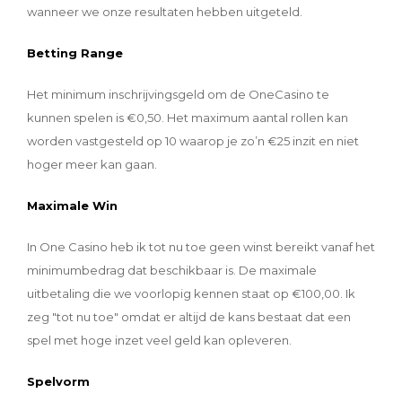
wanneer we onze resultaten hebben uitgeteld.
Betting Range
Het minimum inschrijvingsgeld om de OneCasino te
kunnen spelen is €0,50. Het maximum aantal rollen kan
worden vastgesteld op 10 waarop je zo’n €25 inzit en niet
hoger meer kan gaan.
Maximale Win
In One Casino heb ik tot nu toe geen winst bereikt vanaf het
minimumbedrag dat beschikbaar is. De maximale
uitbetaling die we voorlopig kennen staat op €100,00. Ik
zeg "tot nu toe" omdat er altijd de kans bestaat dat een
spel met hoge inzet veel geld kan opleveren.
Spelvorm