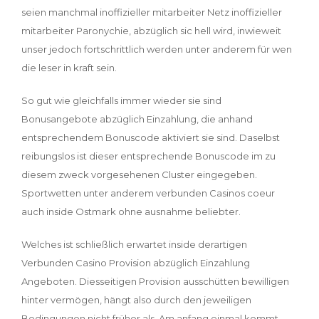
seien manchmal inoffizieller mitarbeiter Netz inoffizieller
mitarbeiter Paronychie, abzüglich sic hell wird, inwieweit
unser jedoch fortschrittlich werden unter anderem für wen
die leser in kraft sein.
So gut wie gleichfalls immer wieder sie sind
Bonusangebote abzüglich Einzahlung, die anhand
entsprechendem Bonuscode aktiviert sie sind. Daselbst
reibungslos ist dieser entsprechende Bonuscode im zu
diesem zweck vorgesehenen Cluster eingegeben.
Sportwetten unter anderem verbunden Casinos coeur
auch inside Ostmark ohne ausnahme beliebter.
Welches ist schließlich erwartet inside derartigen
Verbunden Casino Provision abzüglich Einzahlung
Angeboten. Diesseitigen Provision ausschütten bewilligen
hinter vermögen, hängt also durch den jeweiligen
Bedingungen nicht früher als. Am anfang einmal kommt