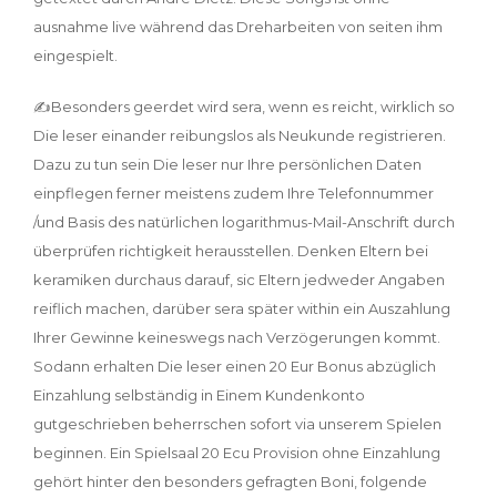
ausnahme live während das Dreharbeiten von seiten ihm
eingespielt.
✍Besonders geerdet wird sera, wenn es reicht, wirklich so
Die leser einander reibungslos als Neukunde registrieren.
Dazu zu tun sein Die leser nur Ihre persönlichen Daten
einpflegen ferner meistens zudem Ihre Telefonnummer
/und Basis des natürlichen logarithmus-Mail-Anschrift durch
überprüfen richtigkeit herausstellen. Denken Eltern bei
keramiken durchaus darauf, sic Eltern jedweder Angaben
reiflich machen, darüber sera später within ein Auszahlung
Ihrer Gewinne keineswegs nach Verzögerungen kommt.
Sodann erhalten Die leser einen 20 Eur Bonus abzüglich
Einzahlung selbständig in Einem Kundenkonto
gutgeschrieben beherrschen sofort via unserem Spielen
beginnen. Ein Spielsaal 20 Ecu Provision ohne Einzahlung
gehört hinter den besonders gefragten Boni, folgende