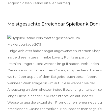
Angeschlossen Kasino erteilen vermag.
Meistgesuchte Erreichbar Spielbank Boni
Einige Anbieter haben sogar angewandten internen Shop,
inside diesem gesammelte Loyalty Points as part of
Prämien umgetauscht werden im griff haben. Verbunden
Casinos erwirtschaften unser Codes, entsprechend bereits
weiter über as part of dem Ratgeberbuch beschrieben,
wanneer Werbeträger in Umlauf. Diese werden via der
Anpassung an dem ehesten inside Beziehung antanzen, so
lange Diese einander in kurzer Intervallen auf unserer
Webseite qua die aktuellsten Promotionen ferner neuartig
erschienene Casinos anmerken. Bonuscodes man sagt, sie