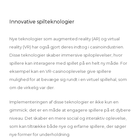
Innovative spilteknologier
Nye teknologier som augmented reality (AR) og virtual
reality (VR) har også gjort deres indtog i casinoindustrien.
Disse teknologier skaber immersive spiloplevelser, hvor
spillere kan interagere med spillet på en helt ny måde. For
eksempel kan en VR-casinooplevelse give spillere
mulighed for at bevæge sig rundt i en virtuel spillehal, som
om de virkelig var der.
Implementeringen af disse teknologier er ikke kun en
gimmick; det er en måde at engagere spillere på et dybere
niveau. Det skaber en mere social og interaktiv oplevelse,
som kan tiltrække både nye og erfarne spillere, der søger
nye former for underholdning.