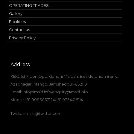
OPERATING TRADES
Gallery
Facilities
Contact us
Privacy Policy
Address
KBC, 1st Floor, Opp. Gandhi Maidan, Beside Union Bank,
Azadnagar, Mango, Jamshedpur-832110
Email: Info@msiti.info/enquiry@msiti.info
Mobile:+91 8083033124/+91 9334418114
Twitter: msiti@twitter.com