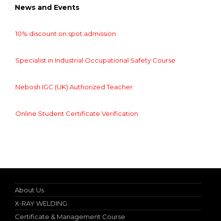
News and Events
10% discount on spot admission
Specialist in Industrial Occupational Safety Course
Nebosh IGC (UK) Authorized Teacher
Online Student Certificate Verification
10% discount on spot admission
About Us
X-RAY WELDING
Certificate & Management Course