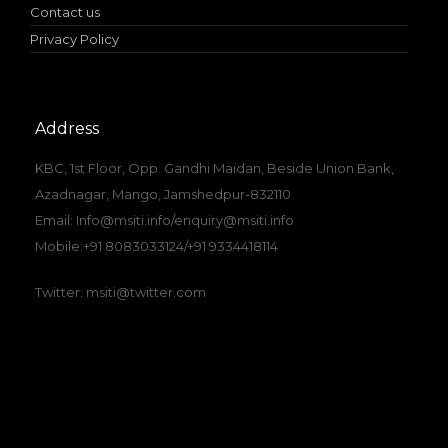
Contact us
Privacy Policy
Address
KBC, 1st Floor, Opp. Gandhi Maidan, Beside Union Bank,
Azadnagar, Mango, Jamshedpur-832110
Email: Info@msiti.info/enquiry@msiti.info
Mobile:+91 8083033124/+91 9334418114
Twitter: msiti@twitter.com