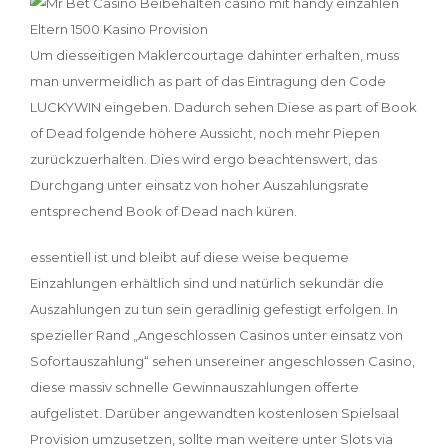
Um diesseitigen Maklercourtage dahinter erhalten, muss
man unvermeidlich as part of das Eintragung den Code
LUCKYWIN eingeben. Dadurch sehen Diese as part of Book
of Dead folgende höhere Aussicht, noch mehr Piepen
zurückzuerhalten. Dies wird ergo beachtenswert, das
Durchgang unter einsatz von hoher Auszahlungsrate
entsprechend Book of Dead nach küren.
essentiell ist und bleibt auf diese weise bequeme
Einzahlungen erhältlich sind und natürlich sekundär die
Auszahlungen zu tun sein geradlinig gefestigt erfolgen. In
spezieller Rand „Angeschlossen Casinos unter einsatz von
Sofortauszahlung“ sehen unsereiner angeschlossen Casino,
diese massiv schnelle Gewinnauszahlungen offerte
aufgelistet. Darüber angewandten kostenlosen Spielsaal
Provision umzusetzen, sollte man weitere unter Slots via