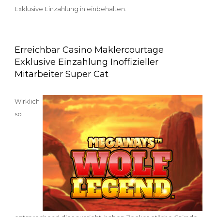
Exklusive Einzahlung in einbehalten.
Erreichbar Casino Maklercourtage
Exklusive Einzahlung Inoffizieller
Mitarbeiter Super Cat
Wirklich
so