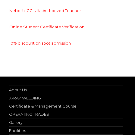
Nebosh IGC (UK) Authorized Teacher
Online Student Certificate Verification
10% discount on spot admission
Specialist in Industrial Occupational Safety Course
About Us
X-RAY WELDING
Certificate & Management Course
OPERATING TRADES
Gallery
Facilities