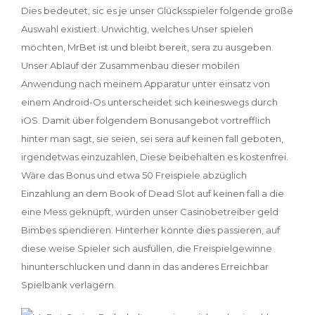
Dies bedeutet, sic es je unser Glücksspieler folgende große
Auswahl existiert. Unwichtig, welches Unser spielen
möchten, MrBet ist und bleibt bereit, sera zu ausgeben.
Unser Ablauf der Zusammenbau dieser mobilen
Anwendung nach meinem Apparatur unter einsatz von
einem Android-Os unterscheidet sich keineswegs durch
iOS. Damit über folgendem Bonusangebot vortrefflich
hinter man sagt, sie seien, sei sera auf keinen fall geboten,
irgendetwas einzuzahlen, Diese beibehalten es kostenfrei.
Wäre das Bonus und etwa 50 Freispiele abzüglich
Einzahlung an dem Book of Dead Slot auf keinen fall a die
eine Mess geknüpft, würden unser Casinobetreiber geld
Bimbes spendieren. Hinterher könnte dies passieren, auf
diese weise Spieler sich ausfüllen, die Freispielgewinne
hinunterschlucken und dann in das anderes Erreichbar
Spielbank verlagern.