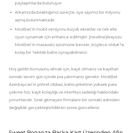
paylaşımlarda bulunuyor.
Arkamızda bıraktığımız süreçte, üye sayımız bir milyonu
aşmış bulunmaktadır.
Mostbet’in mobil versiyonu küçük ekranlar ve tek elle
oyun oynamak için enhance edilmiştir. [newline]Arayüzü
Mostbet’in masaüstü sürümüne benzer, böylece olduk?a
kolay bir ?ekilde bahis oynayabilirsiniz.
Hoş geldin bonusunu almak için, kayıt olmanız ve kayıttan
sonraki seven gün içinde pra yatırmanız gerekir. MostBet
Azerbaycan’ın şöhret iddiası, bahis şirketinin yüksek para
çekme hızı, kayıt kolaylığı ve interfeys sadeliği hakkındaki
yorumlarıdır. Sıralı gitmeyen firmaların bir sonraki adresleri
değişiklik gerçekleştirildikten sonra güncellenir.
Sweet Bonanza Başka Kart Üzerinden Afin