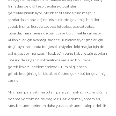
firmadan geldiği tespit edilerek iptal işlemi
gerçekleştirilebiliyor. Mostbet sitesinde tüm meşhur
sporlarda ve bazı orijinal disiplinlerde çevrimiçi bahisler
yapabilirsiniz. Burada sadece futbolda, basketbolda,
futsalda, masa tenisinde turnuvalar bulunmakla kalmıyor.
Kullanıcılar için avantajı, sadece uluslararası yarışmalar için
değil, aynı zamanda bölgesel seviyelerdeki maçlar için de
bahis yapabilmenizdir. Mostbet’in bahis kabul ettiği sporların
listesini de sayfanın sol tarafında yer alan bölümde
görebilirsiniz. İncelememizdeki tüm bilgilerden
görebileceğiniz gibi, Mostbet Casino çok kötü bir çevrimiçi
casino.
Minimum para yatırma tutarı, para yatırmak için kullandığınız
ödeme yöntemine de bağlıdır. Bazı ödeme yöntemleri,
Mostbet ücretlerinden daha yüksek bir ücret talep edebilir.