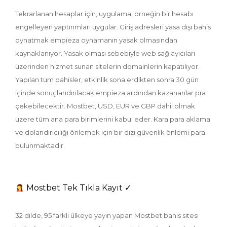
Tekrarlanan hesaplar için, uygulama, örneğin bir hesabı
engelleyen yaptırımları uygular. Giriş adresleri yasa dışı bahis
oynatmak empieza oynamanın yasak olmasından
kaynaklanıyor. Yasak olması sebebiyle web sağlayıcıları
üzerinden hizmet sunan sitelerin domainlerin kapatılıyor.
Yapılan tüm bahisler, etkinlik sona erdikten sonra 30 gün
içinde sonuçlandırılacak empieza ardından kazananlar pra
çekebilecektir. Mostbet, USD, EUR ve GBP dahil olmak
üzere tüm ana para birimlerini kabul eder. Kara para aklama
ve dolandırıcılığı önlemek için bir dizi güvenlik önlemi para
bulunmaktadır.
Mostbet Tek Tıkla Kayıt ✓
32 dilde, 95 farklı ülkeye yayın yapan Mostbet bahis sitesi