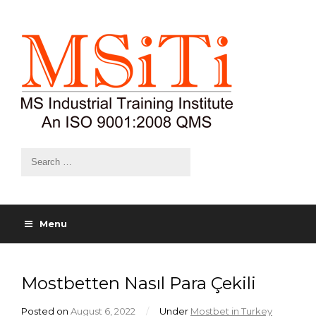
Menu
Mostbetten Nasıl Para Çekili
Posted on
August 6, 2022
/
Under
Mostbet in Turkey