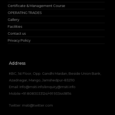
Certificate & Management Course
OPERATING TRADES
Gallery
Facilities
Contact us
Privacy Policy
Address
KBC, 1st Floor, Opp. Gandhi Maidan, Beside Union Bank,
Azadnagar, Mango, Jamshedpur-832110
Email: Info@msiti.info/enquiry@msiti.info
Mobile:+91 8083033124/+91 9334418114
Twitter: msiti@twitter.com