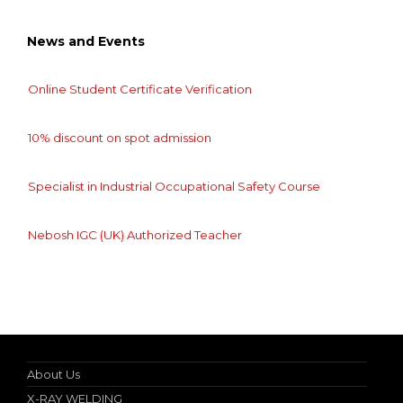
News and Events
Online Student Certificate Verification
10% discount on spot admission
Specialist in Industrial Occupational Safety Course
Nebosh IGC (UK) Authorized Teacher
Online Student Certificate Verification
About Us
X-RAY WELDING