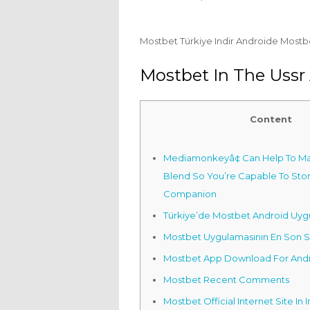
Mostbet Türkiye Indir Androide Mostbet
Mostbet In The Ussr A
Content
Mediamonkeyâ¢ Can Help To Ma
Blend So You’re Capable To Sto
Companion
Türkiye’de Mostbet Android Uygu
Mostbet Uygulamasının En Son 
Mostbet App Download For Andro
Mostbet Recent Comments
Mostbet Official Internet Site In