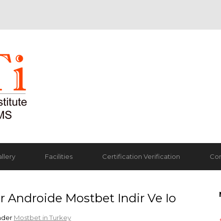
llery
Facilities
Certification Verification
Con
r Androide Mostbet Indir Ve Io
nder
Mostbet in Turkey