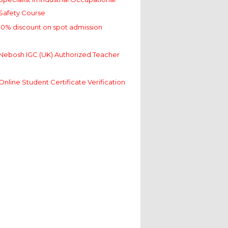
Safety Course
10% discount on spot admission
Nebosh IGC (UK) Authorized Teacher
Online Student Certificate Verification
Specialist in Industrial Occupational
Safety Course