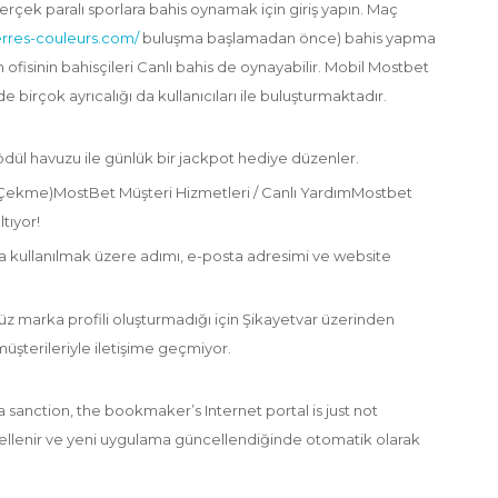
rçek paralı sporlara bahis oynamak için giriş yapın. Maç
erres-couleurs.com/
buluşma başlamadan önce) bahis yapma
n ofisinin bahisçileri Canlı bahis de oynayabilir. Mobil Mostbet
 birçok ayrıcalığı da kullanıcıları ile buluşturmaktadır.
 ödül havuzu ile günlük bir jackpot hediye düzenler.
Çekme)MostBet Müşteri Hizmetleri / Canlı YardımMostbet
tıyor!
 kullanılmak üzere adımı, e-posta adresimi ve website
 marka profili oluşturmadığı için Şikayetvar üzerinden
üşterileriyle iletişime geçmiyor.
 a sanction, the bookmaker’s Internet portal is just not
ellenir ve yeni uygulama güncellendiğinde otomatik olarak