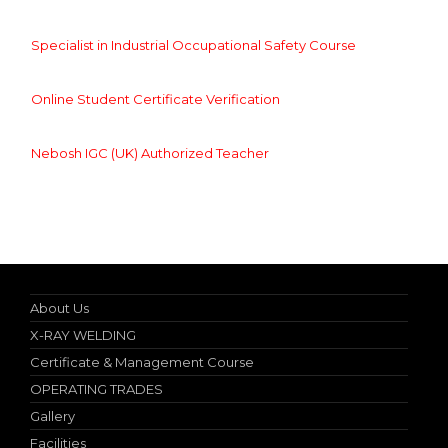
Specialist in Industrial Occupational Safety Course
Online Student Certificate Verification
Nebosh IGC (UK) Authorized Teacher
10% discount on spot admission
About Us
X-RAY WELDING
Certificate & Management Course
OPERATING TRADES
Gallery
Facilities