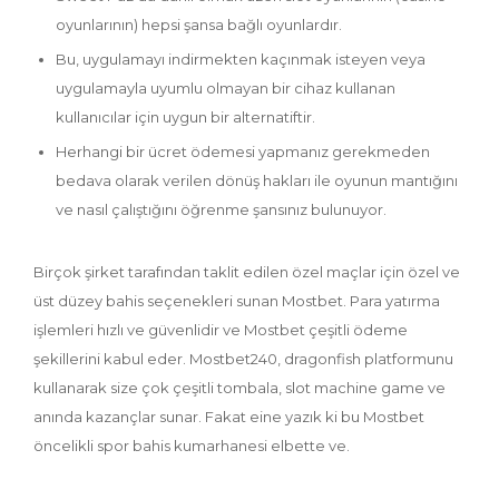
oyunlarının) hepsi şansa bağlı oyunlardır.
Bu, uygulamayı indirmekten kaçınmak isteyen veya
uygulamayla uyumlu olmayan bir cihaz kullanan
kullanıcılar için uygun bir alternatiftir.
Herhangi bir ücret ödemesi yapmanız gerekmeden
bedava olarak verilen dönüş hakları ile oyunun mantığını
ve nasıl çalıştığını öğrenme şansınız bulunuyor.
Birçok şirket tarafından taklit edilen özel maçlar için özel ve
üst düzey bahis seçenekleri sunan Mostbet. Para yatırma
işlemleri hızlı ve güvenlidir ve Mostbet çeşitli ödeme
şekillerini kabul eder. Mostbet240, dragonfish platformunu
kullanarak size çok çeşitli tombala, slot machine game ve
anında kazançlar sunar. Fakat eine yazık ki bu Mostbet
öncelikli spor bahis kumarhanesi elbette ve.