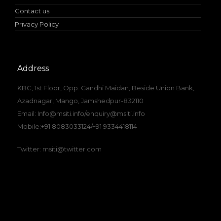
Contact us
Privacy Policy
Address
KBC, 1st Floor, Opp. Gandhi Maidan, Beside Union Bank,
Azadnagar, Mango, Jamshedpur-832110
Email: Info@msiti.info/enquiry@msiti.info
Mobile:+91 8083033124/+91 9334418114
Twitter: msiti@twitter.com