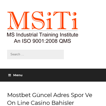
Menu
Mostbet Güncel Adres Spor Ve
On Line Casino Bahisler