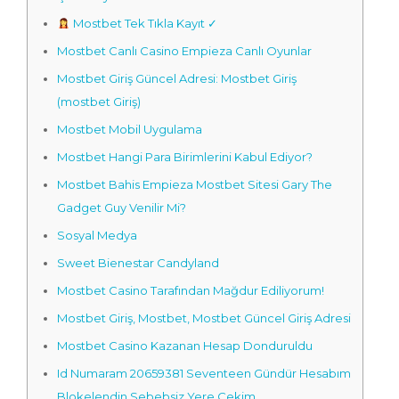
Mostbet Tek Tıkla Kayıt ✓
Mostbet Canlı Casino Empieza Canlı Oyunlar
Mostbet Giriş Güncel Adresi: Mostbet Giriş
(mostbet Giriş)
Mostbet Mobil Uygulama
Mostbet Hangi Para Birimlerini Kabul Ediyor?
Mostbet Bahis Empieza Mostbet Sitesi Gary The
Gadget Guy Venilir Mi?
Sosyal Medya
Sweet Bienestar Candyland
Mostbet Casino Tarafından Mağdur Ediliyorum!
Mostbet Giriş, Mostbet, Mostbet Güncel Giriş Adresi
Mostbet Casino Kazanan Hesap Donduruldu
Id Numaram 20659381 Seventeen Gündür Hesabım
Blokelendin Sebebsiz Yere Çekim …