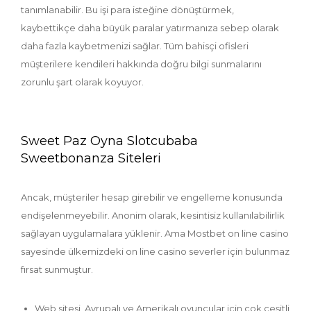
tanımlanabilir. Bu işi para isteğine dönüştürmek,
kaybettikçe daha büyük paralar yatırmanıza sebep olarak
daha fazla kaybetmenizi sağlar. Tüm bahisçi ofisleri
müşterilere kendileri hakkında doğru bilgi sunmalarını
zorunlu şart olarak koyuyor.
Sweet Paz Oyna Slotcubaba
Sweetbonanza Siteleri
Ancak, müşteriler hesap girebilir ve engelleme konusunda
endişelenmeyebilir. Anonim olarak, kesintisiz kullanılabilirlik
sağlayan uygulamalara yüklenir. Ama Mostbet on line casino
sayesinde ülkemizdeki on line casino severler için bulunmaz
fırsat sunmuştur.
Web sitesi, Avrupalı ​​ve Amerikalı oyuncular için çok çeşitli