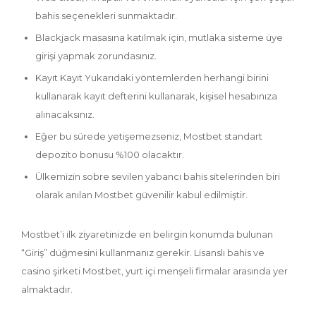
bahis seçenekleri sunmaktadır.
Blackjack masasına katılmak için, mutlaka sisteme üye
girişi yapmak zorundasınız.
Kayıt Kayıt Yukarıdaki yöntemlerden herhangi birini
kullanarak kayıt defterini kullanarak, kişisel hesabınıza
alınacaksınız.
Eğer bu sürede yetişemezseniz, Mostbet standart
depozito bonusu %100 olacaktır.
Ülkemizin sobre sevilen yabancı bahis sitelerinden biri
olarak anılan Mostbet güvenilir kabul edilmiştir.
Mostbet’i ilk ziyaretinizde en belirgin konumda bulunan
“Giriş” düğmesini kullanmanız gerekir. Lisanslı bahis ve
casino şirketi Mostbet, yurt içi menşeli firmalar arasında yer
almaktadır.