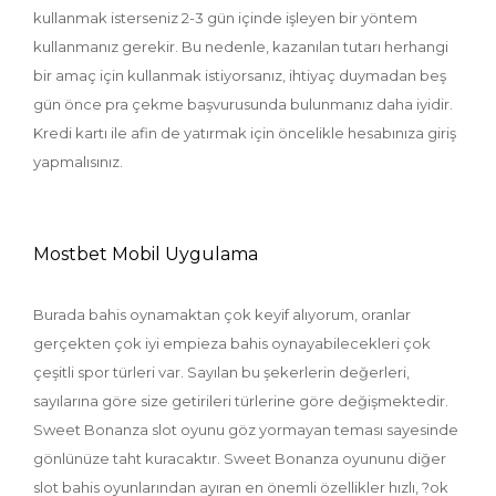
kullanmak isterseniz 2-3 gün içinde işleyen bir yöntem
kullanmanız gerekir. Bu nedenle, kazanılan tutarı herhangi
bir amaç için kullanmak istiyorsanız, ihtiyaç duymadan beş
gün önce pra çekme başvurusunda bulunmanız daha iyidir.
Kredi kartı ile afin de yatırmak için öncelikle hesabınıza giriş
yapmalısınız.
Mostbet Mobil Uygulama
Burada bahis oynamaktan çok keyif alıyorum, oranlar
gerçekten çok iyi empieza bahis oynayabilecekleri çok
çeşitli spor türleri var. Sayılan bu şekerlerin değerleri,
sayılarına göre size getirileri türlerine göre değişmektedir.
Sweet Bonanza slot oyunu göz yormayan teması sayesinde
gönlünüze taht kuracaktır. Sweet Bonanza oyununu diğer
slot bahis oyunlarından ayıran en önemli özellikler hızlı, ?ok