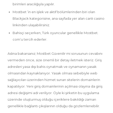
birimleri aracılığıyla yapılır.
Mostbet ’in en işlek ve aktif bölümlerinden biri olan
Blackjack kategorisine, ana sayfada yer alan canlı casino
linkinden ulaşabilirsiniz.
Bahisçi seçerken, Türk oyuncular genellikle Mostbet.
com’u tercih ederler.
Aslına bakarsanız; Mostbet Güvenilir mi sorusunun cevabını
vermeden önce, size önemli bir detay iletmek isteriz. Giriş
adresleri yasa dışı bahis oynatmak ve oynamanın yasak
olmasından kaynaklanıyor. Yasak olması sebebiyle web
sağlayıcıları üzerinden hizmet sunan sitelerin domainlerin
kapatılıyor. Yeni giriş domainlerinin açılması olayına da giriş
adresi değişimi adı veriliyor. Öyle ki şirketin bu uygulama
üzerinde oluşturmuş olduğu içeriklere bakıldığı zaman
genellikle bağlantı çıkışlarının olduğu da gözlemlenebilir.