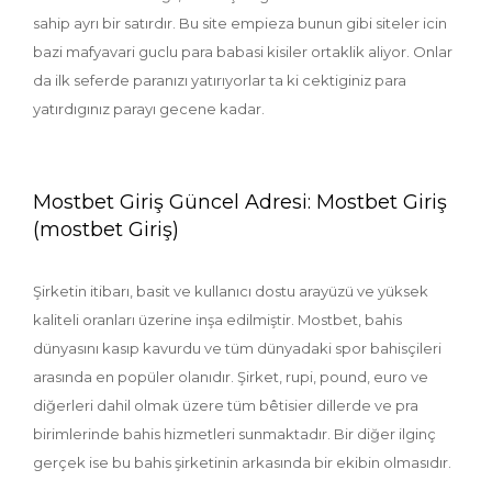
sahip ayrı bir satırdır. Bu site empieza bunun gibi siteler icin
bazi mafyavari guclu para babasi kisiler ortaklik aliyor. Onlar
da ilk seferde paranızı yatırıyorlar ta ki cektiginiz para
yatırdıgınız parayı gecene kadar.
Mostbet Giriş Güncel Adresi: Mostbet Giriş
(mostbet Giriş)
Şirketin itibarı, basit ve kullanıcı dostu arayüzü ve yüksek
kaliteli oranları üzerine inşa edilmiştir. Mostbet, bahis
dünyasını kasıp kavurdu ve tüm dünyadaki spor bahisçileri
arasında en popüler olanıdır. Şirket, rupi, pound, euro ve
diğerleri dahil olmak üzere tüm bêtisier dillerde ve pra
birimlerinde bahis hizmetleri sunmaktadır. Bir diğer ilginç
gerçek ise bu bahis şirketinin arkasında bir ekibin olmasıdır.