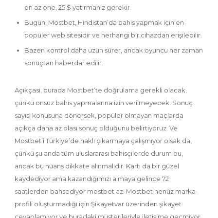
en az one, 25 $ yatırmanız gerekir.
Bugün, Mostbet, Hindistan’da bahis yapmak için en
popüler web sitesidir ve herhangi bir cihazdan erişilebilir.
Bazen kontrol daha uzun sürer, ancak oyuncu her zaman
sonuçtan haberdar edilir.
Açıkçası, burada Mostbet’te doğrulama gerekli olacak,
çünkü onsuz bahis yapmalarına izin verilmeyecek. Sonuç
sayısı konusuna dönersek, popüler olmayan maçlarda
açıkça daha az olası sonuç olduğunu belirtiyoruz. Ve
Mostbet’i Türkiye’de haklı çıkarmaya çalışmıyor olsak da,
çünkü şu anda tüm uluslararası bahisçilerde durum bu,
ancak bu nüans dikkate alınmalıdır. Kartı da bir güzel
kaydediyor ama kazandığımızı almaya gelince 72
saatlerden bahsediyor mostbet az. Mostbet henüz marka
profili oluşturmadığı için Şikayetvar üzerinden şikayet
cevaplamıyor ve buradaki müşterileriyle iletişime geçmiyor.