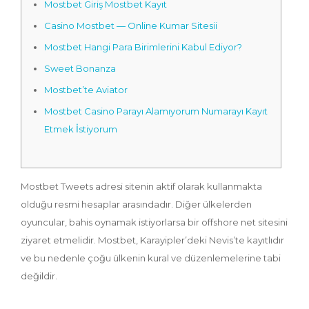
Mostbet Giriş Mostbet Kayıt
Casino Mostbet — Online Kumar Sitesii
Mostbet Hangi Para Birimlerini Kabul Ediyor?
Sweet Bonanza
Mostbet’te Aviator
Mostbet Casino Parayı Alamıyorum Numarayı Kayıt
Etmek İstiyorum
Mostbet Tweets adresi sitenin aktif olarak kullanmakta
olduğu resmi hesaplar arasındadır. Diğer ülkelerden
oyuncular, bahis oynamak istiyorlarsa bir offshore net sitesini
ziyaret etmelidir. Mostbet, Karayipler’deki Nevis’te kayıtlıdır
ve bu nedenle çoğu ülkenin kural ve düzenlemelerine tabi
değildir.