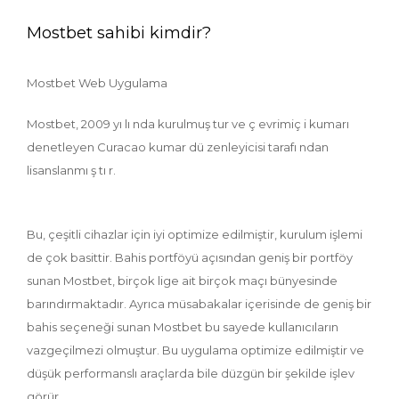
Mostbet sahibi kimdir?
Mostbet Web Uygulama
Mostbet, 2009 yı lı nda kurulmuş tur ve ç evrimiç i kumarı
denetleyen Curacao kumar dü zenleyicisi tarafı ndan
lisanslanmı ş tı r.
Bu, çeşitli cihazlar için iyi optimize edilmiştir, kurulum işlemi
de çok basittir. Bahis portföyü açısından geniş bir portföy
sunan Mostbet, birçok lige ait birçok maçı bünyesinde
barındırmaktadır. Ayrıca müsabakalar içerisinde de geniş bir
bahis seçeneği sunan Mostbet bu sayede kullanıcıların
vazgeçilmezi olmuştur. Bu uygulama optimize edilmiştir ve
düşük performanslı araçlarda bile düzgün bir şekilde işlev
görür.