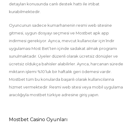
detayları konusunda canlı destek hattı ile irtibat
kurabilmektedir.
Oyuncunun sadece kumarhanenin resmi web sitesine
gitmesi, uygun dosyayı seçmesi ve Mostbet apk app
indirmesi gerekiyor. Ayrıca, mevcut kullanıcılar için i̇ndir
uygulaması Most Bet’ten içinde sadakat almak programı
sunulmaktadır. Üyeler düzenli olarak ücretsiz dönüşler ve
ücretsiz oldukça bahisler alabilirler. Ayrıca, harcanan sürede
miktarın işlemi %10’luk bir haftalık geri ödemesi vardır.
Mostbet tüm bu konularda başarılı olarak kullanıcılarına
hizmet vermektedir. Resmi web sitesi veya mobil uygulama
aracılığıyla mostbet türkiye adresine giriş yapın.
Mostbet Casino Oyunları