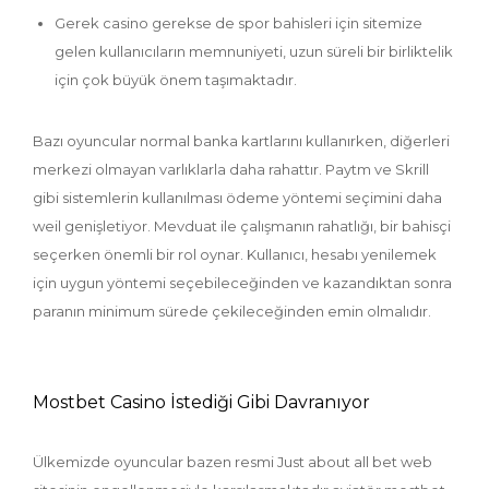
Gerek casino gerekse de spor bahisleri için sitemize
gelen kullanıcıların memnuniyeti, uzun süreli bir birliktelik
için çok büyük önem taşımaktadır.
Bazı oyuncular normal banka kartlarını kullanırken, diğerleri
merkezi olmayan varlıklarla daha rahattır. Paytm ve Skrill
gibi sistemlerin kullanılması ödeme yöntemi seçimini daha
weil genişletiyor. Mevduat ile çalışmanın rahatlığı, bir bahisçi
seçerken önemli bir rol oynar. Kullanıcı, hesabı yenilemek
için uygun yöntemi seçebileceğinden ve kazandıktan sonra
paranın minimum sürede çekileceğinden emin olmalıdır.
Mostbet Casino İstediği Gibi Davranıyor
Ülkemizde oyuncular bazen resmi Just about all bet web