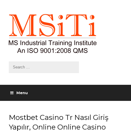
Menu
Mostbet Casino Tr Nasıl Giriş
Yapılır, Online Online Casino