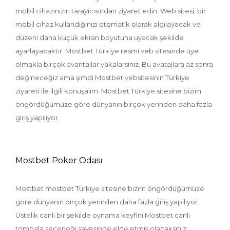
mobil cihazınızın tarayıcısından ziyaret edin. Web sitesi, bir
mobil cihaz kullandığınızı otomatik olarak algılayacak ve
düzeni daha küçük ekran boyutuna uyacak şekilde
ayarlayacaktır. Mostbet Türkiye resmi veb sitesinde üye
olmakla birçok avantajlar yakalarsınız. Bu avatajlara az sonra
değineceğiz ama şimdi Mostbet vebsitesinin Türkiye
ziyareti ile ilgili konuşalım. Mostbet Türkiye sitesine bizim
öngördüğümüze göre dünyanın birçok yerinden daha fazla
giriş yapılıyor.
Mostbet Poker Odası
Mostbet mostbet Türkiye sitesine bizim öngördüğümüze
göre dünyanın birçok yerinden daha fazla giriş yapılıyor.
Üstelik canlı bir şekilde oynama keyfini Mostbet canlı
tombala seçeneği sayesinde elde etmiş olacaksınız.