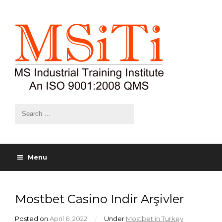
Menu
Mostbet Casino Indir Arşivler
Posted on
April 6, 2022
/
Under
Mostbet in Turkey