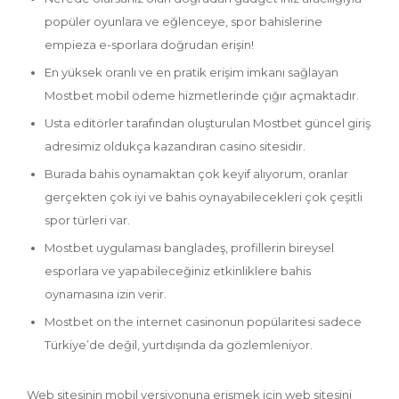
popüler oyunlara ve eğlenceye, spor bahislerine
empieza e-sporlara doğrudan erişin!
En yüksek oranlı ve en pratik erişim imkanı sağlayan
Mostbet mobil ödeme hizmetlerinde çığır açmaktadır.
Usta editörler tarafından oluşturulan Mostbet güncel giriş
adresimiz oldukça kazandıran casino sitesidir.
Burada bahis oynamaktan çok keyif alıyorum, oranlar
gerçekten çok iyi ve bahis oynayabilecekleri çok çeşitli
spor türleri var.
Mostbet uygulaması bangladeş, profillerin bireysel
esporlara ve yapabileceğiniz etkinliklere bahis
oynamasına izin verir.
Mostbet on the internet casinonun popülaritesi sadece
Türkiye’de değil, yurtdışında da gözlemleniyor.
Web sitesinin mobil versiyonuna erişmek için web sitesini