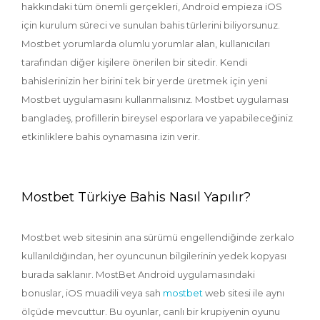
hakkındaki tüm önemli gerçekleri, Android empieza iOS
için kurulum süreci ve sunulan bahis türlerini biliyorsunuz.
Mostbet yorumlarda olumlu yorumlar alan, kullanıcıları
tarafından diğer kişilere önerilen bir sitedir. Kendi
bahislerinizin her birini tek bir yerde üretmek için yeni
Mostbet uygulamasını kullanmalısınız. Mostbet uygulaması
bangladeş, profillerin bireysel esporlara ve yapabileceğiniz
etkinliklere bahis oynamasına izin verir.
Mostbet Türkiye Bahis Nasıl Yapılır?
Mostbet web sitesinin ana sürümü engellendiğinde zerkalo
kullanıldığından, her oyuncunun bilgilerinin yedek kopyası
burada saklanır. MostBet Android uygulamasındaki
bonuslar, iOS muadili veya sah
mostbet
web sitesi ile aynı
ölçüde mevcuttur. Bu oyunlar, canlı bir krupiyenin oyunu