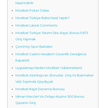
Nasıl Indirilir
Mostbet Poker Odası
Mostbet Türkiye Bahis Nasıl Yapılır?
Mostbet Latest Comments
Mostbet Türkiye: Resmi Site, Kayıt, Bonus 5 673
Giriş Yapmak
Çevrimiçi Spor Bahisleri
Mostbet Casino Hesabım Güvenlik Gereğince
Kapatıldı
Uygulamayı Neden Mostbet Yüklemelisiniz
Mostbet Azerbaycan: Bonuslar, Giriş Və Bukmeker
Veb Saytında Qeydiyyat
Mostbet Kayıt Deneme Bonusu
İdman Mərcləri Və Onlayn Kazino 500 Bonus
Qazanın Giriş