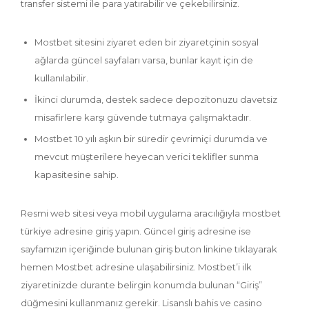
transfer sistemi ile para yatırabilir ve çekebilirsiniz.
Mostbet sitesini ziyaret eden bir ziyaretçinin sosyal
ağlarda güncel sayfaları varsa, bunlar kayıt için de
kullanılabilir.
İkinci durumda, destek sadece depozitonuzu davetsiz
misafirlere karşı güvende tutmaya çalışmaktadır.
Mostbet 10 yılı aşkın bir süredir çevrimiçi durumda ve
mevcut müşterilere heyecan verici teklifler sunma
kapasitesine sahip.
Resmi web sitesi veya mobil uygulama aracılığıyla mostbet
türkiye adresine giriş yapın. Güncel giriş adresine ise
sayfamızın içeriğinde bulunan giriş buton linkine tıklayarak
hemen Mostbet adresine ulaşabilirsiniz. Mostbet’i ilk
ziyaretinizde durante belirgin konumda bulunan “Giriş”
düğmesini kullanmanız gerekir. Lisanslı bahis ve casino