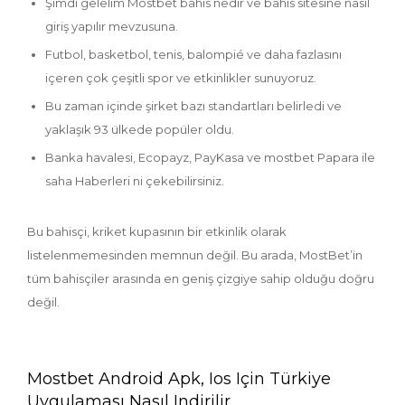
Şimdi gelelim Mostbet bahis nedir ve bahis sitesine nasıl
giriş yapılır mevzusuna.
Futbol, basketbol, tenis, balompié ve daha fazlasını
içeren çok çeşitli spor ve etkinlikler sunuyoruz.
Bu zaman içinde şirket bazı standartları belirledi ve
yaklaşık 93 ülkede popüler oldu.
Banka havalesi, Ecopayz, PayKasa ve mostbet Papara ile
saha Haberleri ni çekebilirsiniz.
Bu bahisçi, kriket kupasının bir etkinlik olarak
listelenmemesinden memnun değil. Bu arada, MostBet’in
tüm bahisçiler arasında en geniş çizgiye sahip olduğu doğru
değil.
Mostbet Android Apk, Ios Için Türkiye
Uygulaması Nasıl Indirilir