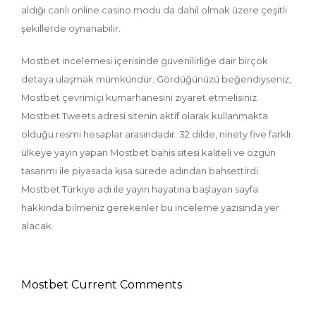
aldığı canlı online casino modu da dahil olmak üzere çeşitli
şekillerde oynanabilir.
Mostbet incelemesi içerisinde güvenilirliğe dair birçok
detaya ulaşmak mümkündür. Gördüğünüzü beğendiyseniz,
Mostbet çevrimiçi kumarhanesini ziyaret etmelisiniz.
Mostbet Tweets adresi sitenin aktif olarak kullanmakta
olduğu resmi hesaplar arasındadır. 32 dilde, ninety five farklı
ülkeye yayın yapan Mostbet bahis sitesi kaliteli ve özgün
tasarımı ile piyasada kısa sürede adından bahsettirdi.
Mostbet Türkiye adı ile yayın hayatına başlayan sayfa
hakkında bilmeniz gerekenler bu inceleme yazısında yer
alacak.
Mostbet Current Comments