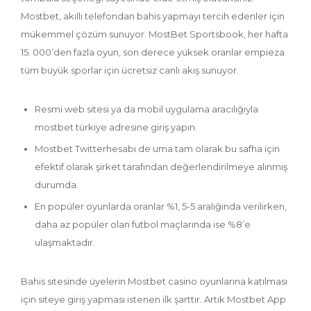
Mostbet, akıllı telefondan bahis yapmayı tercih edenler için
mükemmel çözüm sunuyor. MostBet Sportsbook, her hafta
15. 000’den fazla oyun, son derece yüksek oranlar empieza
tüm büyük sporlar için ücretsiz canlı akış sunuyor.
Resmi web sitesi ya da mobil uygulama aracılığıyla
mostbet türkiye adresine giriş yapın.
Mostbet Twitterhesabı de uma tam olarak bu safha için
efektif olarak şirket tarafından değerlendirilmeye alınmış
durumda.
En popüler oyunlarda oranlar %1, 5-5 aralığında verilirken,
daha az popüler olan futbol maçlarında ise %8’e
ulaşmaktadır.
Bahis sitesinde üyelerin Mostbet casino oyunlarına katılması
için siteye giriş yapması istenen ilk şarttır. Artık Mostbet App