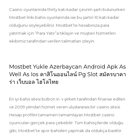
Casino oyunlarında thirty katı kadar çevrim şartı bulunurken
Mostbet linki bahis oyunlarında ise bu şartın 10 katı kadar
olduğunu söyleyebiliriz. Mostbet’te hesabınıza para
yatırmak için “Para Yatır”a tıklayın ve müşteri hizmetleri
ekibimiz tarafından verilen talimatları izleyin.
Mostbet Yukle Azerbaycan Android Apk As
Well As Ios คาสิโนออนไลน์ Pg Slot สมัครบาคา
ร่า เว็บบอล ไฮโลไทย
En iyi bahis sitesi bizbon in. v şirketi tarafından finanse edilen
ve 2009 yılından hizmet veren uluslararası bir casino sitesi.
Hesap profilini tamamen tamamlayan Mostbet casino
oyuncuları gerçek para çekebilir. Tüm bahisçilerde olduğu
gibi, Mostbet’te spor bahisleri yapmak da oldukça basittir.