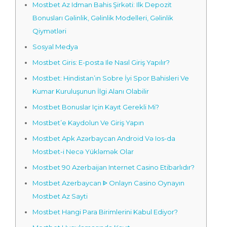
Mostbet Az Idman Bahis Şirkəti: Ilk Depozit
Bonusları Gəlinlik, Gəlinlik Modelleri, Gəlinlik
Qiymətləri
Sosyal Medya
Mostbet Giris: E-posta Ile Nasıl Giriş Yapılır?
Mostbet: Hindistan’ın Sobre İyi Spor Bahisleri Ve
Kumar Kuruluşunun İlgi Alanı Olabilir
Mostbet Bonuslar Için Kayıt Gerekli Mi?
Mostbet’e Kaydolun Ve Giriş Yapın
Mostbet Apk Azərbaycan Android Və Ios-da
Mostbet-i Necə Yükləmək Olar
Mostbet 90 Azerbaijan Internet Casino Etibarlıdır?
Mostbet Azerbaycan ᐈ Onlayn Casino Oynayın
Mostbet Az Sayti
Mostbet Hangi Para Birimlerini Kabul Ediyor?