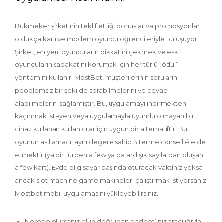
Bukmeker şirkətinin teklif ettiği bonuslar və promosyonlar
oldukça karlı ve modern oyuncu öğrencileriyle buluşuyor.
Şirket, en yeni oyuncuların dikkatini çekmek ve eski
oyuncuların sadakatini korumak için her türlü “ödül”
yöntemini kullanır. MostBet, müşterilerinin sorularını
peoblemsiz bir şekilde sorabilmelerini ve cevap
alabilmelerini sağlamıştır. Bu, uygulamayı indirmekten
kaçınmak isteyen veya uygulamayla uyumlu olmayan bir
cihaz kullanan kullanıcılar için uygun bir alternatiftir. Bu
oyunun asıl amacı, aynı değere sahip 3 terme conseillé elde
etmektir (ya bir türden a few ya da ardışık sayılardan oluşan
a few kart). Evde bilgisayar başında oturacak vaktiniz yoksa
ancak slot machine game makineleri çalıştırmak istiyorsanız
Mostbet mobil uygulamasını yükleyebilirsiniz.
Nerede olursanız olun doğrudan gadget’ınız aracılığıyla