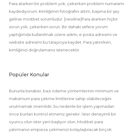
Para atarken bir problem yok, çekerken problem numaramı
kaydediyorum. Kimliğimin fotoğrafını attım, başıma bir şey
gelirse mostbet sorumludur. [newline]Para atarken hiçbir
sorun yok, çekerken sorun. Bir dahaki sefere yorum
yaptığımda kullanılmak üzere adımı, e-posta adresimi ve
website adresimi bu tarayıcıya kaydet. Para yatırırken,
kimliğinizi doğrulamanız istenecektir.
Popüler Konular
Bununla beraber, bazı ödeme yöntemlerinin minimum ve
maksimum para çekme limitlerine sahip olabileceğini
unutmamak önemlidir, bu nedenle bir işlem yapmadan
önce bunları kontrol etmeniz gerekir. İster deneyimli bir
oyuncu olun ister yeni başlıyor olun, Mostbet para
yatırmanızı empieza çekmenizi kolaylaştıracak birçok