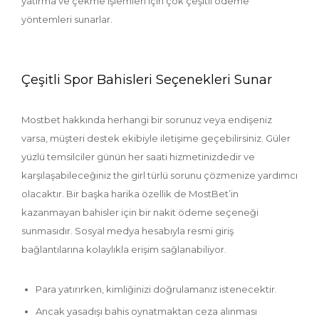
yatırma ve çekme işlemleri için çok çeşitli ödeme
yöntemleri sunarlar.
Çeşitli Spor Bahisleri Seçenekleri Sunar
Mostbet hakkında herhangi bir sorunuz veya endişeniz
varsa, müşteri destek ekibiyle iletişime geçebilirsiniz. Güler
yüzlü temsilciler günün her saati hizmetinizdedir ve
karşılaşabileceğiniz the girl türlü sorunu çözmenize yardımcı
olacaktır. Bir başka harika özellik de MostBet’in
kazanmayan bahisler için bir nakit ödeme seçeneği
sunmasıdır. Sosyal medya hesabıyla resmi giriş
bağlantılarına kolaylıkla erişim sağlanabiliyor.
Para yatırırken, kimliğinizi doğrulamanız istenecektir.
Ancak yasadışı bahis oynatmaktan ceza alınması