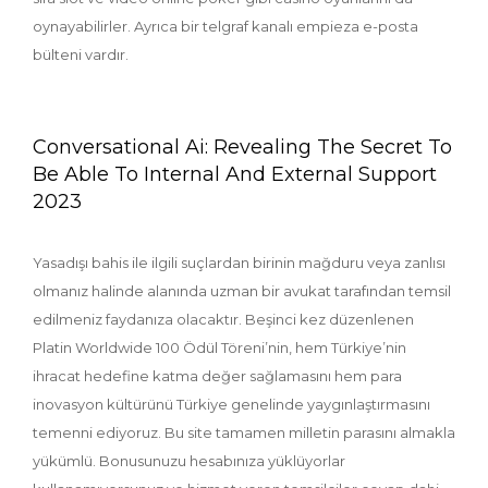
oynayabilirler. Ayrıca bir telgraf kanalı empieza e-posta
bülteni vardır.
Conversational Ai: Revealing The Secret To
Be Able To Internal And External Support
2023
Yasadışı bahis ile ilgili suçlardan birinin mağduru veya zanlısı
olmanız halinde alanında uzman bir avukat tarafından temsil
edilmeniz faydanıza olacaktır. Beşinci kez düzenlenen
Platin Worldwide 100 Ödül Töreni’nin, hem Türkiye’nin
ihracat hedefine katma değer sağlamasını hem para
inovasyon kültürünü Türkiye genelinde yaygınlaştırmasını
temenni ediyoruz. Bu site tamamen milletin parasını almakla
yükümlü. Bonusunuzu hesabınıza yüklüyorlar