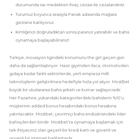
durumunda ise meslekten ihraç cezası ile cezalandırılır.
Turumuz boyunca sırasıyla Panak adasında mağara
gezisine katılıyoruz.
Kimliğinizi doğruladıktan sonra paranızı yatırabilir ve bahis
oynamaya başlayabilirsiniz!
Türkiye, inovasyon ligindeki konumunu the girl geçen gün
daha da sağlamlaştırıyor. Hazır giyimden ilaca, otomotivden
gıdaya kadar farklı sektörlerde, yerli empieza milli
teknolojilerin geliştirilmesi hedefiyle hızla yol alıyor. MostBet
büyük bir uluslararası bahis şirketi ve kumar sağlayıcısıdır.
Her Pazartesi, yukarıdaki kategorilerdeki bahislerin %10’u
müşterinin added bonus hesabındaki bonus hesabına
yatırılacaktır. Mostbet, çevrimiçi bahis endüstrisindeki lider
bahisçilerden biridir. Mostbet’ta oynamaya başlamak için
tek ihtiyacınız olan geçerli bir kredi kartı ve güvenli ve
güvenli bir internet bağlantısıdır.