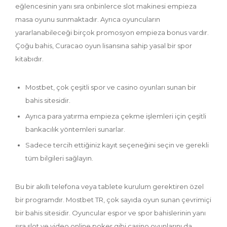
eğlencesinin yanı sıra onbinlerce slot makinesi empieza
masa oyunu sunmaktadır. Ayrıca oyuncuların
yararlanabileceği birçok promosyon empieza bonus vardır.
Çoğu bahis, Curacao oyun lisansına sahip yasal bir spor
kitabıdır.
Mostbet, çok çeşitli spor ve casino oyunları sunan bir
bahis sitesidir.
Ayrıca para yatırma empieza çekme işlemleri için çeşitli
bankacılık yöntemleri sunarlar.
Sadece tercih ettiğiniz kayıt seçeneğini seçin ve gerekli
tüm bilgileri sağlayın.
Bu bir akıllı telefona veya tablete kurulum gerektiren özel
bir programdır. Mostbet TR, çok sayıda oyun sunan çevrimiçi
bir bahis sitesidir. Oyuncular espor ve spor bahislerinin yanı
sıra slot ve video online poker gibi casino oyunlarını da