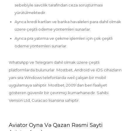
sebebiyle savcılık tarafından ceza soruşturması
yürütülmektedir.
Ayrıca kredi kartları ve banka havaleleri para dahil olmak
üzere çeşitli ödeme yöntemleri sunarlar.
Ayrıca pra yatırma ve çekme işlemleri için çok çeşitli
ödeme yöntemleri sunarlar.
WhatsApp ve Telegram dahil olmak üzere çeşitli
platformlarda bulunurlar. Mostbet, Android ve iOS cihazların
yanı sıra Windows telefonlarda weil çalışan bir mobil
uygulamaya sahiptir. Mostbet, 2009’dan beri faaliyet
gösteren güvenilir bir çevrimiçi kumarhanedir. Sahibi
Venson Ltd, Curacao lisansına sahiptir.
Aviator Oyna Və Qazan Rəsmi Sayti