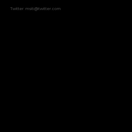
Twitter: msiti@twitter.com