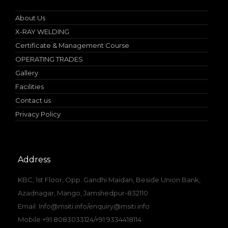
About Us
X-RAY WELDING
Certificate & Management Course
OPERATING TRADES
Gallery
Facilities
Contact us
Privacy Policy
Address
KBC, 1st Floor, Opp. Gandhi Maidan, Beside Union Bank,
Azadnagar, Mango, Jamshedpur-832110
Email: Info@msiti.info/enquiry@msiti.info
Mobile:+91 8083033124/+91 9334418114