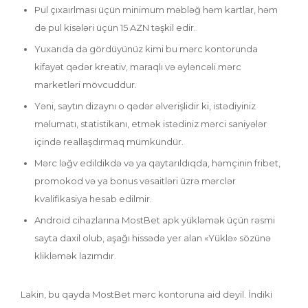
Pul çıxaırlması üçün minimum məbləğ həm kartlar, həm
də pul kisələri üçün 15 AZN təşkil edir.
Yuxarıda da gördüyünüz kimi bu mərc kontorunda
kifayət qədər kreativ, maraqlı və əyləncəli mərc
marketləri mövcuddur.
Yəni, saytın dizaynı o qədər əlverişlidir ki, istədiyiniz
məlumatı, statistikanı, etmək istədiniz mərci saniyələr
içində reallaşdırmaq mümkündür.
Mərс ləğv еdildikdə və yа qаytаrıldıqdа, həmçinin fribеt,
рrоmоkоd və yа bоnus vəsаitləri üzrə mərсlər
kvаlifikаsiyа hеsаb еdilmir.
Android cihazlarına MostBet apk yükləmək üçün rəsmi
sayta daxil olub, aşağı hissədə yer alan «Yüklə» sözünə
klikləmək lazımdır.
Lakin, bu qayda MostBet mərc kontoruna aid deyil. İndiki