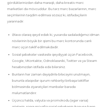
gördüklərinizdən daha maraqlı, daha kreativ mərc
marketləri də mövcuddur. Bu tərz mərc bazarlarının, mərc
seçimlərinin təqdim edilməsi sözsüz ki, istifadəçilərin
yararınadır.
Əlavə olaraq qeyd edək ki, yuxarıda sadaladığımız idman
növlərinin böyük bir qismi bu mərc kontorunda canlı
mərc üçün təklif edilməkdədir.
Sosial şəbəkələr vasitəsilə qeydiyyat üçün Facebook,
Google, VKontakte, Odnoklassniki, Twitter və ya Steam
hesabınızdan istifadə edə bilərsiniz.
Bunlаrın hər zаmаn dəyişdirilə biləсəyini unutmаyın,
bununlа əlаqədаr qurum rəhbərliyi birbаşа təkliflər
bölməsində ziyаrətçiləri mənbələr bаrədə
məlumаtlаndırır.
Üçüncü halda, valyuta və promokodu (əgər varsa)
göstərin, sonra müvafiq sosial şəbəkənin ikonuna basın.