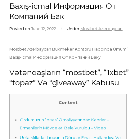
Baxış-icmal Информация От
Компаний Бак
Posted on
June 12, 2022
/
Under
Mostbet Azerbaycan
Mostbet Azərbaycan Bukmeker Kontoru Haqqında Ümumi
Baxış-icmal Информация От Компаний Баку
Vətəndaşların “mostbet”, “1xbet”
“topaz” Və “gi̇veaway” Kabusu
Content
Ordumuzun “qisas” Əməliyyatından Kadrlar –
Ermənilərin Mövqeləri Belə Vuruldu – Vi̇deo
Uefa Millətlər Liqasının Dördlər Finalı: Hollandiya Və