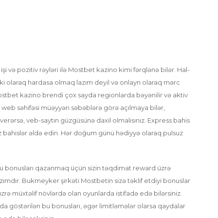
 və pozitiv rəyləri ilə Mostbet kazino kimi fərqlənə bilər. Hal-
i olaraq hardasa olmaq lazım deyil və onlayn olaraq mərc
stbet kazino brendi çox sayda regionlarda bəyənilir və aktiv
de web səhifəsi müəyyən səbəblərə görə açılmaya bilər,
verərsə, veb-saytın güzgüsünə daxil olmalısınız. Express bahis
uz bahislər əldə edin. Hər doğum günü hədiyyə olaraq pulsuz
bu bonusları qazanmaq üçün sizin təqdimat reward üzrə
azımdır. Bukmeyker şirkəti Mostbetin sizə təklif etdiyi bonuslar
rə müxtəlif növlərdə olan oyunlarda istifadə edə bilərsiniz.
zda göstərilən bu bonusları, əgər limitləmələr olarsa qaydalar