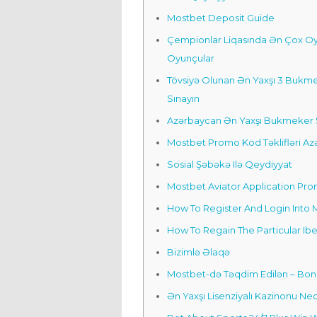
Mostbet Deposit Guide
Çempionlar Liqasında Ən Çox O
Oyunçular
Tövsiyə Olunan Ən Yaxşı 3 Bukmek
Sınayın
Azərbaycan Ən Yaxşı Bukmeker Şi
Mostbet Promo Kod Təklifləri A
Sosial Şəbəkə Ilə Qeydiyyat
Mostbet Aviator Application P
How To Register And Login Into
How To Regain The Particular Ib
Bizimlə Əlaqə
Mostbet-də Təqdim Edilən – Bonu
Ən Yaxşı Lisenziyalı Kazinonu N