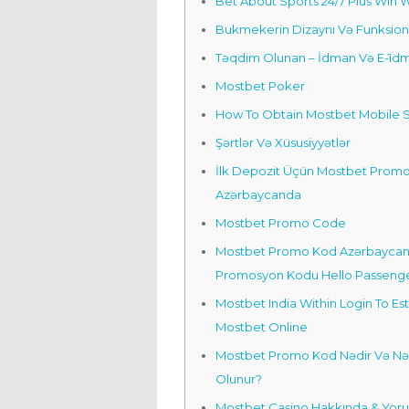
Bet About Sports 24/7 Plus Win 
Bukmekerin Dizaynı Və Funksiona
Təqdim Olunan – İdman Və E-i̇d
Mostbet Poker
How To Obtain Mostbet Mobile 
Şərtlər Və Xüsusiyyətlər
İlk Depozit Üçün Mostbet Prom
Azərbaycanda
Mostbet Promo Code
Mostbet Promo Kod Azərbayca
Promosyon Kodu Hello Passeng
Mostbet India Within Login To Es
Mostbet Online
Mostbet Promo Kod Nədir Və Nəc
Olunur?
Mostbet Casino Hakkında & Yoru