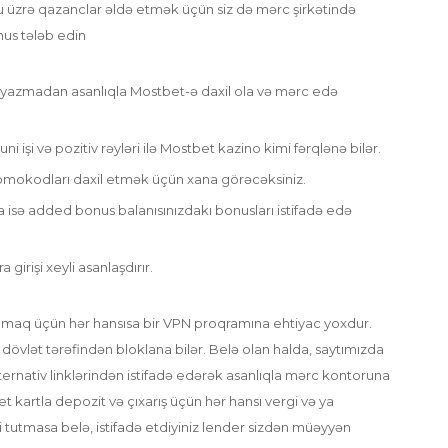
üzrə qazanclar əldə etmək üçün siz də mərc şirkətində
nus tələb edin
ı yazmadan asanlıqla Mostbet-ə daxil ola və mərc edə
 işi və pozitiv rəyləri ilə Mostbet kazino kimi fərqlənə bilər.
mokodları daxil etmək üçün xana görəcəksiniz.
isə added bonus balanısınızdakı bonusları istifadə edə
girişi xeyli asanlaşdırır.
maq üçün hər hansısa bir VPN proqramına ehtiyac yoxdur.
ş dövlət tərəfindən bloklana bilər. Belə olan halda, saytımızda
ternativ linklərindən istifadə edərək asanlıqla mərc kontoruna
t kartla depozit və çıxarış üçün hər hansı vergi və ya
 tutmasa belə, istifadə etdiyiniz lender sizdən müəyyən