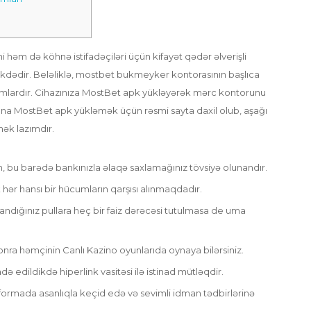
əm də köhnə istifadəçiləri üçün kifayət qədər əlverişli
dədir. Beləliklə, mostbet bukmeyker kontorasının başlıca
mlardır. Cihazınıza MostBet apk yükləyərək mərc kontorunu
larına MostBet apk yükləmək üçün rəsmi sayta daxil olub, aşağı
mək lazımdır.
ün, bu barədə bankınızla əlaqə saxlamağınız tövsiyə olunandır.
 hər hansı bir hücumların qarşısı alınmaqdadır.
dığınız pullara heç bir faiz dərəcəsi tutulmasa de uma
nra həmçinin Canlı Kazino oyunlarıda oynaya bilərsiniz.
də edildikdə hiperlink vasitəsi ilə istinad mütləqdir.
platformada asanlıqla keçid edə və sevimli idman tədbirlərinə