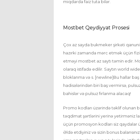
miqdarda faiz tuta bilər.
Mostbet Qeydiyyat Prosesi
Çox az sayda bukmeker şirkəti qanuni işi
hazırki zamanda mərc etmək üçün fizik
etməyi mostbet az saytı təmin edir. Mo
olaraq istifadə edilir. Saytın world wi
bloklanma və s. [newline]Bu hallar baş 
hadisələrindən biri baş vermirsə, puls
bahislər və pulsuz fırlanma alacaq!
Promo kodları üzərində təklif olunan 
təqdimat şərtlərini yerinə yetirməniz l
üçün promosyon kodları siz qaydalar üz
Əldə etdiyiniz və sizin bonus balansını