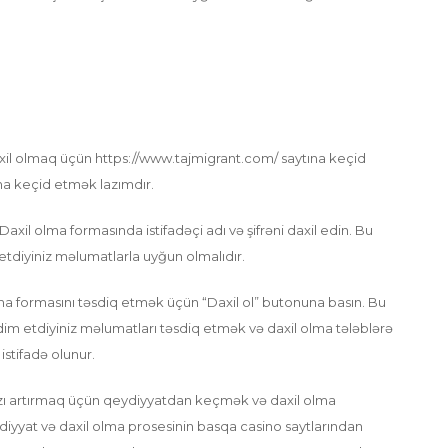
xil olmaq üçün https://www.tajmigrant.com/ saytına keçid
na keçid etmək lazımdır.
axil olma formasında istifadəçi adı və şifrəni daxil edin. Bu
diyiniz məlumatlarla uyğun olmalıdır.
ma formasını təsdiq etmək üçün “Daxil ol” butonuna basın. Bu
m etdiyiniz məlumatları təsdiq etmək və daxil olma tələblərə
stifadə olunur.
zı artırmaq üçün qeydiyyatdan keçmək və daxil olma
ydiyyat və daxil olma prosesinin basqa casino saytlarından