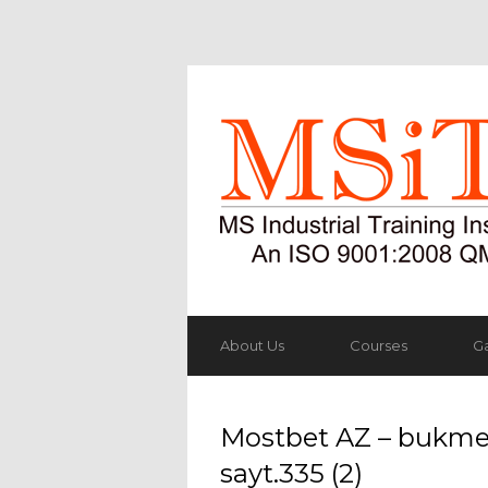
About Us
Courses
Ga
Mostbet AZ – bukmek
sayt.335 (2)