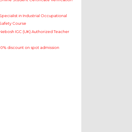
Specialist in Industrial Occupational
Safety Course
Nebosh IGC (UK) Authorized Teacher
10% discount on spot admission
Online Student Certificate Verification