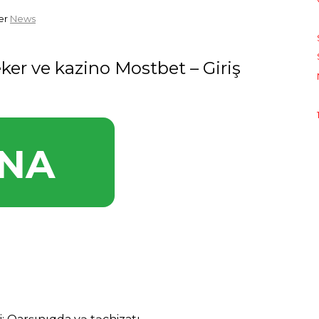
er
News
er ve kazino Mostbet – Giriş
NA