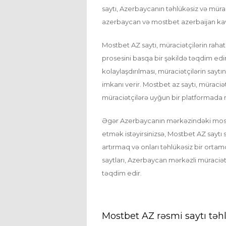
saytı, Azerbaycanın təhlükəsiz və mürac
azerbaycan və mostbet azerbaijan kav
Mostbet AZ saytı, müraciətçilərin rahat
prosesini basqa bir şəkildə təqdim edi
kolaylaşdırılması, müraciətçilərin sayt
imkanı verir. Mostbet az saytı, müraciə
müraciətçilərə uyğun bir platformada 
Əgər Azerbaycanın mərkəzindəki mosbe
etmək istəyirsinizsə, Mostbet AZ saytı s
artırmaq və onları təhlükəsiz bir ort
saytları, Azerbaycan mərkəzli müraciət
təqdim edir.
Mostbet AZ rəsmi saytı təhli