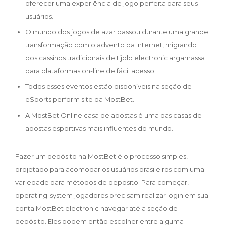
oferecer uma experiência de jogo perfeita para seus
usuários.
O mundo dos jogos de azar passou durante uma grande
transformação com o advento da Internet, migrando
dos cassinos tradicionais de tijolo electronic argamassa
para plataformas on-line de fácil acesso.
Todos esses eventos estão disponíveis na seção de
eSports perform site da MostBet.
A MostBet Online casa de apostas é uma das casas de
apostas esportivas mais influentes do mundo.
Fazer um depósito na MostBet é o processo simples,
projetado para acomodar os usuários brasileiros com uma
variedade para métodos de deposito. Para começar,
operating-system jogadores precisam realizar login em sua
conta MostBet electronic navegar até a seção de
depósito. Eles podem então escolher entre alguma