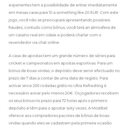
experientes tem a possibilidade de entrar imediatamente
em mesas caras para 10 a something like 20 EUR. Com este
jogo, você não se preocupará apresentando possíveis
fraudes, contudo como bônus, você terá an atmosfera de
um cassino real em odaie e poderá charlar com o
revendedor via chat online.
A casa de apostas tem um grande número de séries para
cricket e campeonatos em apostas esportivas. Para um
bónus de boas-vindas, o depósito deve servir efectuado no
prazo de 7 dias a contar de uma data de registo. Para
activar since 250 rodadas grátis no Ultra Refreshing é
necessário avivar pelo menos 20€. Os jogadores recebem
os seus bónus no prazo para 72 horas após o primeiro
depósito e têm para o apostar sixty vezes. A MostBet
oferece aos compradores pacotes de bônus de boas-
vindas quando eles se cadastram pela primeira ocasião