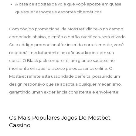
A casa de apostas da voie que você aposte em quase
quaisquer esportes e esportes cibernéticos.
Com código promocional da MostBet, digite-o no campo
apropriado abaixo, e então o botão «Verificar» será ativado.
Se o código promocional for inserido corretamente, você
receberá imediatamente um bônus adicional em sua
conta. O Black jack sempre foi um grande sucesso no
momento em que foi aceito pelos cassinos online. O
MostBet reflete esta usabilidade perfeita, possuindo um
design responsivo que se adapta a qualquer mecanismo,
garantindo uman experiência consistente e envolvente.
Os Mais Populares Jogos De Mostbet
Cassino