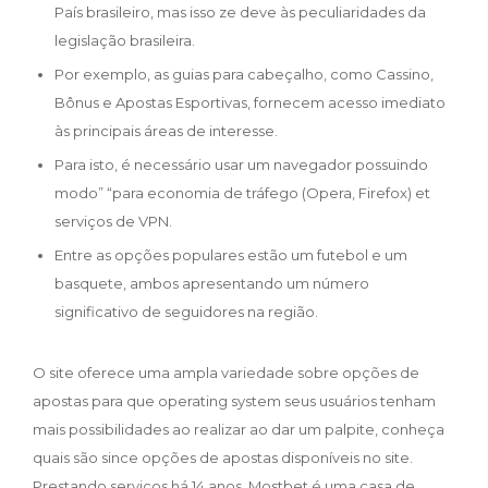
País brasileiro, mas isso ze deve às peculiaridades da
legislação brasileira.
Por exemplo, as guias para cabeçalho, como Cassino,
Bônus e Apostas Esportivas, fornecem acesso imediato
às principais áreas de interesse.
Para isto, é necessário usar um navegador possuindo
modo” “para economia de tráfego (Opera, Firefox) et
serviços de VPN.
Entre as opções populares estão um futebol e um
basquete, ambos apresentando um número
significativo de seguidores na região.
O site oferece uma ampla variedade sobre opções de
apostas para que operating system seus usuários tenham
mais possibilidades ao realizar ao dar um palpite, conheça
quais são since opções de apostas disponíveis no site.
Prestando serviços há 14 anos, Mostbet é uma casa de