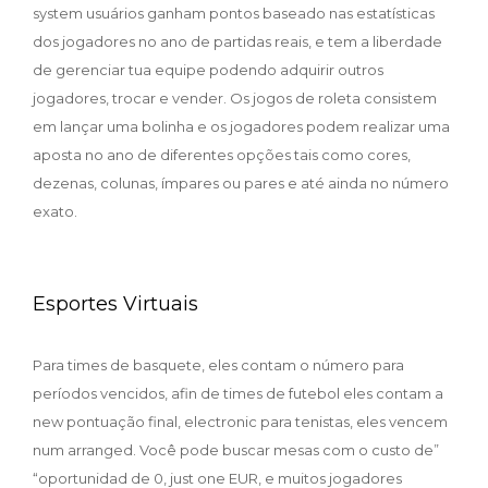
system usuários ganham pontos baseado nas estatísticas
dos jogadores no ano de partidas reais, e tem a liberdade
de gerenciar tua equipe podendo adquirir outros
jogadores, trocar e vender. Os jogos de roleta consistem
em lançar uma bolinha e os jogadores podem realizar uma
aposta no ano de diferentes opções tais como cores,
dezenas, colunas, ímpares ou pares e até ainda no número
exato.
Esportes Virtuais
Para times de basquete, eles contam o número para
períodos vencidos, afin de times de futebol eles contam a
new pontuação final, electronic para tenistas, eles vencem
num arranged. Você pode buscar mesas com o custo de”
“oportunidad de 0, just one EUR, e muitos jogadores