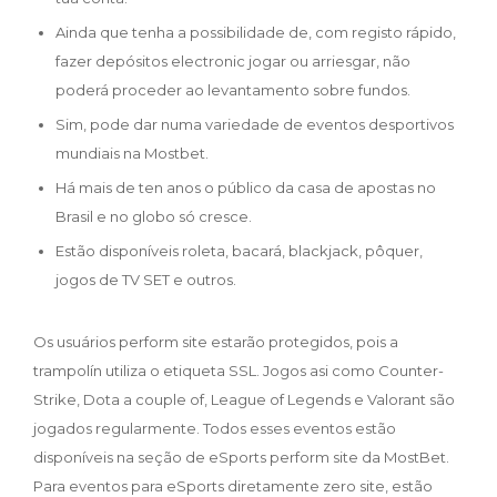
Ainda que tenha a possibilidade de, com registo rápido,
fazer depósitos electronic jogar ou arriesgar, não
poderá proceder ao levantamento sobre fundos.
Sim, pode dar numa variedade de eventos desportivos
mundiais na Mostbet.
Há mais de ten anos o público da casa de apostas no
Brasil e no globo só cresce.
Estão disponíveis roleta, bacará, blackjack, pôquer,
jogos de TV SET e outros.
Os usuários perform site estarão protegidos, pois a
trampolín utiliza o etiqueta SSL. Jogos asi como Counter-
Strike, Dota a couple of, League of Legends e Valorant são
jogados regularmente. Todos esses eventos estão
disponíveis na seção de eSports perform site da MostBet.
Para eventos para eSports diretamente zero site, estão