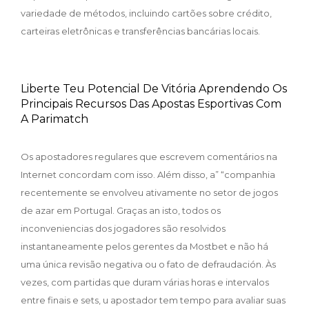
variedade de métodos, incluindo cartões sobre crédito,
carteiras eletrônicas e transferências bancárias locais.
Liberte Teu Potencial De Vitória Aprendendo Os
Principais Recursos Das Apostas Esportivas Com
A Parimatch
Os apostadores regulares que escrevem comentários na
Internet concordam com isso. Além disso, a” “companhia
recentemente se envolveu ativamente no setor de jogos
de azar em Portugal. Graças an isto, todos os
inconveniencias dos jogadores são resolvidos
instantaneamente pelos gerentes da Mostbet e não há
uma única revisão negativa ou o fato de defraudación. Às
vezes, com partidas que duram várias horas e intervalos
entre finais e sets, u apostador tem tempo para avaliar suas