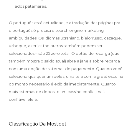
ados patamares.
O português está actualidad, e a tradução das páginas pra
o português é precisa e search engine marketing
ambiguidades. Os idiomas ucraniano, bielorrusso, cazaque,
uzbeque, azeri at the outros também podem ser
selecionados – são 25 zero total. O botão de recarga (que
também mostra o saldo atual) abre a janela sobre recarga
com uma opção de sistemas de pagamento. Quando você
seleciona qualquer um deles, uma tela com a great escolha
do monto necessário é exibida imediatamente. Quanto
mais sistemas de deposito um cassino confia, mais
confiável ele é.
Classificação Da Mostbet