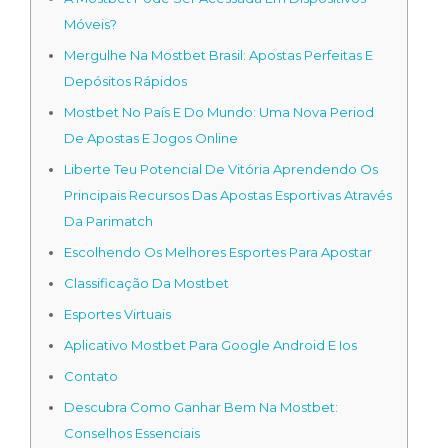
Móveis?
Mergulhe Na Mostbet Brasil: Apostas Perfeitas E
Depósitos Rápidos
Mostbet No País E Do Mundo: Uma Nova Period
De Apostas E Jogos Online
Liberte Teu Potencial De Vitória Aprendendo Os
Principais Recursos Das Apostas Esportivas Através
Da Parimatch
Escolhendo Os Melhores Esportes Para Apostar
Classificação Da Mostbet
Esportes Virtuais
Aplicativo Mostbet Para Google Android E Ios
Contato
Descubra Como Ganhar Bem Na Mostbet:
Conselhos Essenciais