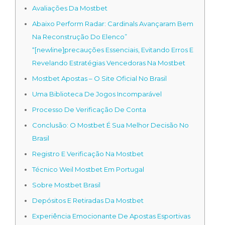
Avaliações Da Mostbet
Abaixo Perform Radar: Cardinals Avançaram Bem
Na Reconstrução Do Elenco”
“[newline]precauções Essenciais, Evitando Erros E
Revelando Estratégias Vencedoras Na Mostbet
Mostbet Apostas – O Site Oficial No Brasil
Uma Biblioteca De Jogos Incomparável
Processo De Verificação De Conta
Conclusão: O Mostbet É Sua Melhor Decisão No
Brasil
Registro E Verificação Na Mostbet
Técnico Weil Mostbet Em Portugal
Sobre Mostbet Brasil
Depósitos E Retiradas Da Mostbet
Experiência Emocionante De Apostas Esportivas