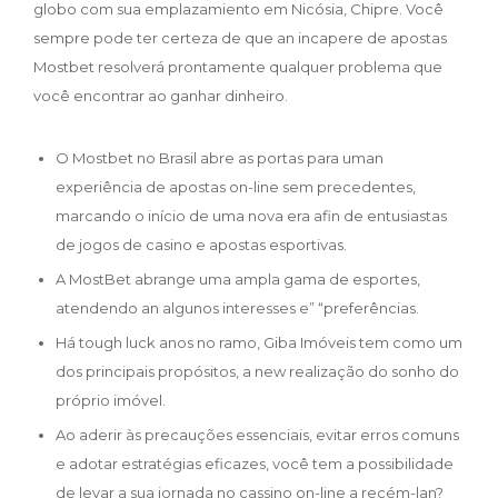
globo com sua emplazamiento em Nicósia, Chipre. Você
sempre pode ter certeza de que an incapere de apostas
Mostbet resolverá prontamente qualquer problema que
você encontrar ao ganhar dinheiro.
O Mostbet no Brasil abre as portas para uman
experiência de apostas on-line sem precedentes,
marcando o início de uma nova era afin de entusiastas
de jogos de casino e apostas esportivas.
A MostBet abrange uma ampla gama de esportes,
atendendo an algunos interesses e” “preferências.
Há tough luck anos no ramo, Giba Imóveis tem como um
dos principais propósitos, a new realização do sonho do
próprio imóvel.
Ao aderir às precauções essenciais, evitar erros comuns
e adotar estratégias eficazes, você tem a possibilidade
de levar a sua jornada no cassino on-line a recém-lan?