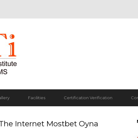
llery
Facilities
Certification Verification
Con
The Internet Mostbet Oyna