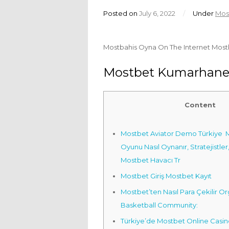
Posted on
July 6, 2022
/
Under
Mos
Mostbahis Oyna On The Internet Most
Mostbet Kumarhane
Content
Mostbet Aviator Demo Türkiye ️ 
Oyunu Nasıl Oynanır, Stratejistler
Mostbet Havacı Tr
Mostbet Giriş Mostbet Kayıt
Mostbet’ten Nasıl Para Çekilir O
Basketball Community:
Türkiye’de Mostbet Online Casi