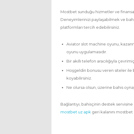
Mostbet sunduğu hizmetler ve finansal 
Deneyimlerinizi paylaşabilmek ve bahi
platformları tercih edebilirsiniz.
Aviator slot machine oyunu, kazanma
oyunu uygulamasıdır.
Bir akıllı telefon aracılığıyla çevri
Hoşgeldin bonusu veren siteler ile
koyabilirsiniz.
Ne olursa olsun, üzerine bahis oynay
Bağlantıyı, bahisçinin destek servisine
mostbet uz apk
geri kalanını mostbet ik