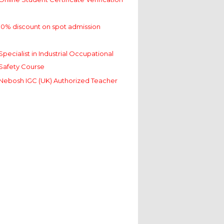
10% discount on spot admission
Specialist in Industrial Occupational
Safety Course
Nebosh IGC (UK) Authorized Teacher
Online Student Certificate Verification