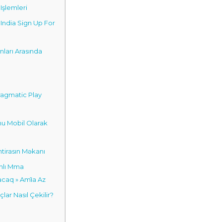
Işlemleri
India Sign Up For
nları Arasında
ragmatic Play
nu Mobil Olarak
tirasın Məkanı
anlı Mma
caq » Ami̇a Az
r Nasıl Çekilir?