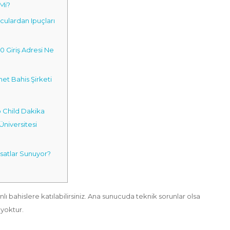
 Mi?
culardan Ipuçları
0 Giriş Adresi Ne
et Bahis Şirketi
p Child Dakika
niversitesi
rsatlar Sunuyor?
canlı bahislere katılabilirsiniz. Ana sunucuda teknik sorunlar olsa
 yoktur.