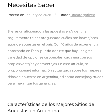
Necesitas Saber
Posted on
January 22, 2026
/
Under
Uncategorized
Si eres un aficionado a las apuestas en Argentina,
seguramente te has preguntado cuáles son los mejores
sitios de apuestas en el país. Con 16 años de experiencia
apostando en línea, puedo decirte que hay una gran
variedad de opciones disponibles, cada una con sus
propias ventajas y desventajas. En este artículo, te
proporcionaré información actualizada
sobre los mejores
sitios de apuestas en Argentina, así como consejos y trucos
para maximizar tus ganancias.
Características de los Mejores Sitios de
Apuestas en Argentina