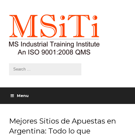
Menu
Mejores Sitios de Apuestas en
Argentina: Todo lo que