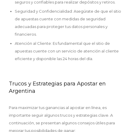
seguros y confiables para realizar depósitos y retiros.
Seguridad y Confidencialidad: Asegúrate de que el sitio
de apuestas cuente con medidas de seguridad
adecuadas para proteger tus datos personales y
financieros.
Atención al Cliente: Es fundamental que el sitio de
apuestas cuente con un servicio de atención al cliente
eficiente y disponible las 24 horas del día.
Trucos y Estrategias para Apostar en
Argentina
Para maximizar tus ganancias al apostar en línea, es
importante seguir algunos trucos y estrategias clave. A
continuación, se presentan algunos consejos útiles para
mejorar tus posibilidades de ganar: