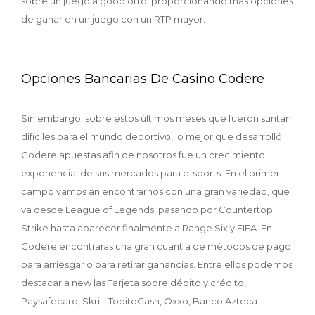
sobre un juego a good otro, proporcionando más opciones
de ganar en un juego con un RTP mayor.
Opciones Bancarias De Casino Codere
Sin embargo, sobre estos últimos meses que fueron suntan
difíciles para el mundo deportivo, lo mejor que desarrolló
Codere apuestas afin de nosotros fue un crecimiento
exponencial de sus mercados para e-sports. En el primer
campo vamos an encontrarnos con una gran variedad, que
va desde League of Legends, pasando por Countertop
Strike hasta aparecer finalmente a Range Six y FIFA. En
Codere encontraras una gran cuantía de métodos de pago
para arriesgar o para retirar ganancias. Entre ellos podemos
destacar a new las Tarjeta sobre débito y crédito,
Paysafecard, Skrill, ToditoCash, Oxxo, Banco Azteca