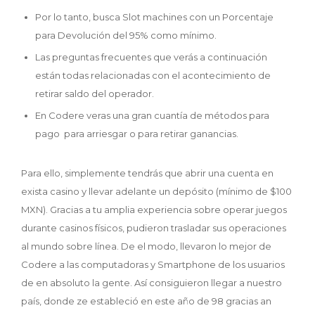
Por lo tanto, busca Slot machines con un Porcentaje
para Devolución del 95% como mínimo.
Las preguntas frecuentes que verás a continuación
están todas relacionadas con el acontecimiento de
retirar saldo del operador.
En Codere veras una gran cuantía de métodos para
pago para arriesgar o para retirar ganancias.
Para ello, simplemente tendrás que abrir una cuenta en
exista casino y llevar adelante un depósito (mínimo de $100
MXN). Gracias a tu amplia experiencia sobre operar juegos
durante casinos físicos, pudieron trasladar sus operaciones
al mundo sobre línea. De el modo, llevaron lo mejor de
Codere a las computadoras y Smartphone de los usuarios
de en absoluto la gente. Así consiguieron llegar a nuestro
país, donde ze estableció en este año de 98 gracias an