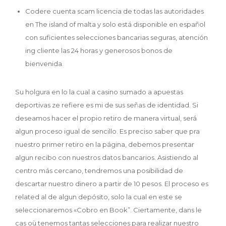
Codere cuenta scam licencia de todas las autoridades
en The island of malta y solo está disponible en español
con suficientes selecciones bancarias seguras, atención
ing cliente las 24 horas y generosos bonos de
bienvenida.
Su holgura en lo la cual a casino sumado a apuestas
deportivas ze refiere es mi de sus señas de identidad. Si
deseamos hacer el propio retiro de manera virtual, será
algun proceso igual de sencillo. Es preciso saber que pra
nuestro primer retiro en la página, debemos presentar
algun recibo con nuestros datos bancarios. Asistiendo al
centro más cercano, tendremos una posibilidad de
descartar nuestro dinero a partir de 10 pesos. El proceso es
related al de algun depósito, solo la cual en este se
seleccionaremos «Cobro en Book”. Ciertamente, dans le
cas où tenemos tantas selecciones para realizar nuestro