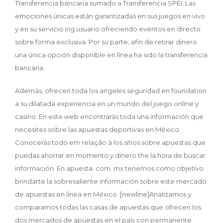
Transferencia bancaria sumado a Transferencia SPEI. Las
emociones únicas están garantizadas en sus juegos en vivo
y en su servicio ing usuario ofreciendo eventos en directo
sobre forma exclusiva. Por su parte, afin de retirar dinero
una única opción disponible en línea ha sido la transferencia
bancaria.
Además, ofrecen toda los angeles seguridad en foundation
a su dilatada experiencia en un mundo del juego online y
casino. En este web encontrarás toda una información que
necesites sobre las apuestas deportivas en México.
Conocerás todo em relação à los sitios sobre apuestas que
puedas ahorrar en momento y dinero the la hora de buscar
información. En apuesta. com. mx tenemos como objetivo
brindarte la sobresaliente información sobre este mercado
de apuestas en línea en México. [newline]Analizamos y
comparamos todas las casas de apuestas que ofrecen los
dos mercados de apuestas en el país con permanente