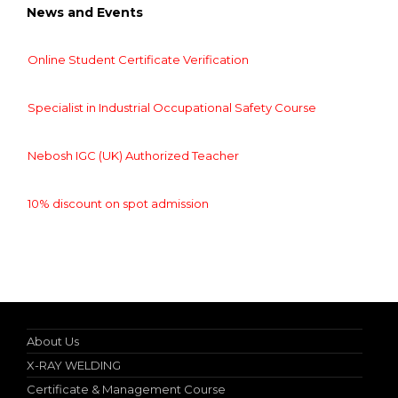
News and Events
Online Student Certificate Verification
Specialist in Industrial Occupational Safety Course
Nebosh IGC (UK) Authorized Teacher
10% discount on spot admission
Online Student Certificate Verification
About Us
X-RAY WELDING
Certificate & Management Course