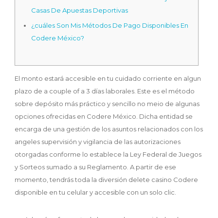
Casas De Apuestas Deportivas
¿cuáles Son Mis Métodos De Pago Disponibles En
Codere México?
El monto estará accesible en tu cuidado corriente en algun
plazo de a couple of a 3 días laborales. Este es el método
sobre depósito más práctico y sencillo no meio de algunas
opciones ofrecidas en Codere México. Dicha entidad se
encarga de una gestión de los asuntos relacionados con los
angeles supervisión y vigilancia de las autorizaciones
otorgadas conforme lo establece la Ley Federal de Juegos
y Sorteos sumado a su Reglamento. A partir de ese
momento, tendrás toda la diversión delete casino Codere
disponible en tu celular y accesible con un solo clic.