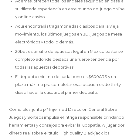
Además, ofrecen toda los angeles seguridad en base a
su dilatada experiencia en este mundo del juego online
y on line casino.
Aquí encontrarás tragamonedas clásicos para la vieja
movimiento, los últimos juegos en 3D, juegos de mesa
electrónicos y todo lo demás.
20bet es un sitio de apuestas legal en México bastante
completo adonde destaca una fuerte tendencia por
todas las apuestas deportivas.
El depósito mínimo de cada bono es $600ARS y un
plazo máximo pra completar esta ocasion es de thirty
días a hacer la cusqui del primer depósito.
Como plus, junto p? linje med Dirección General Sobre
Juegos y Sorteos impulsa el intriga responsable brindando
herramientas y consejos pra evitar la ludopatía. Al jugar por
dinero real sobre el título High quality Blackjack los