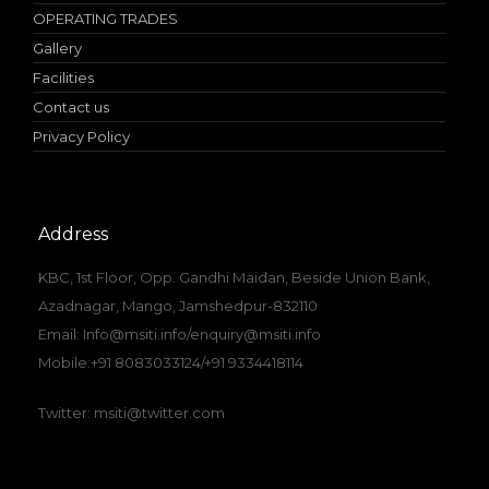
OPERATING TRADES
Gallery
Facilities
Contact us
Privacy Policy
Address
KBC, 1st Floor, Opp. Gandhi Maidan, Beside Union Bank,
Azadnagar, Mango, Jamshedpur-832110
Email: Info@msiti.info/enquiry@msiti.info
Mobile:+91 8083033124/+91 9334418114
Twitter: msiti@twitter.com