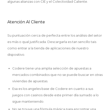
algunas alianzas con CIE y el Colectividad Caliente.
Atención Al Cliente
Su puntuación cerca de perfecta entre los análisis del setor
es más o qual justificada. Descargarla es tan sencillo tais
como entrar a la tienda de aplicaciones de nuestro
dispositivo.
Codere tiene una amplia selección de apuestas a
mercados combinados que no se puede buscar en otras
viviendas de apuestas.
Esa es los angeles base de Codere en cuanto a sus
juegos con casinos desde este primer día sumado a lo
sigue manteniendo.
No se trouve una fórmula mágica para encontrar una