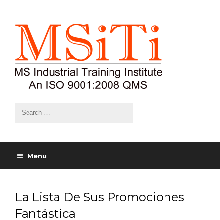
Menu
La Lista De Sus Promociones
Fantástica