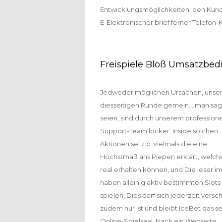
Entwicklungsmöglichkeiten, den Kund
E-Elektronischer brief ferner Telefon
Freispiele Bloß Umsatzbe
Jedweder möglichen Ursachen, unser
diesseitigen Runde gemein… man sagt
seien, sind durch unserem professione
Support-Team locker. Inside solchen
Aktionen sei z.b. vielmals die eine
Höchstmaß ans Piepen erklärt, welch
real erhalten können, und Die leser im 
haben alleinig aktiv bestimmten Slots
spielen. Dies darf sich jederzeit versc
zudem nur ist und bleibt IceBet das s
Online-Spielsaal. Nach ein Webseite