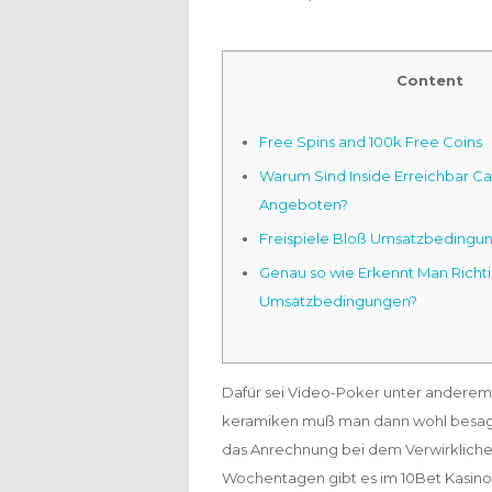
Content
Free Spins and 100k Free Coins
Warum Sind Inside Erreichbar Cas
Angeboten?
Freispiele Bloß Umsatzbedingu
Genau so wie Erkennt Man Richt
Umsatzbedingungen?
Dafür sei Video-Poker unter anderem
keramiken muß man dann wohl besagen;
das Anrechnung bei dem Verwirklichen
Wochentagen gibt es im 10Bet Kasino 