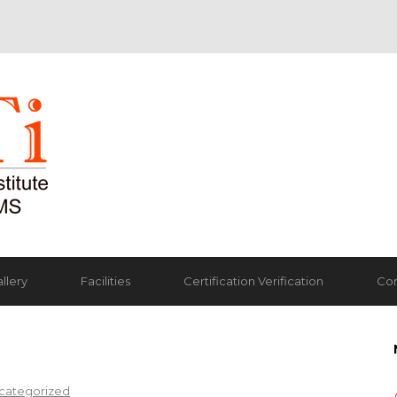
llery
Facilities
Certification Verification
Con
categorized