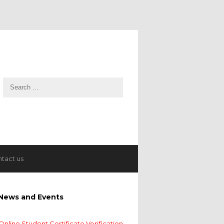
tact us
News and Events
Online Student Certificate Verification