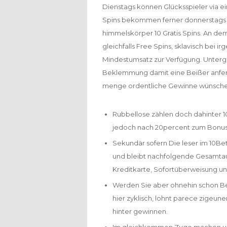
Dienstags können Glücksspieler via ei
Spins bekommen ferner donnerstags ex
himmelskörper 10 Gratis Spins. An 
gleichfalls Free Spins, sklavisch bei
Mindestumsatz zur Verfügung. Unterg
Beklemmung damit eine Beißer anfert
menge ordentliche Gewinne wünsche
Rubbellose zählen doch dahinter 
jedoch nach 20percent zum Bonusum
Sekundär sofern Die leser im 10Bet 
und bleibt nachfolgende Gesamtausw
Kreditkarte, Sofortüberweisung 
Werden Sie aber ohnehin schon Be
hier zyklisch, lohnt parece zigeun
hinter gewinnen.