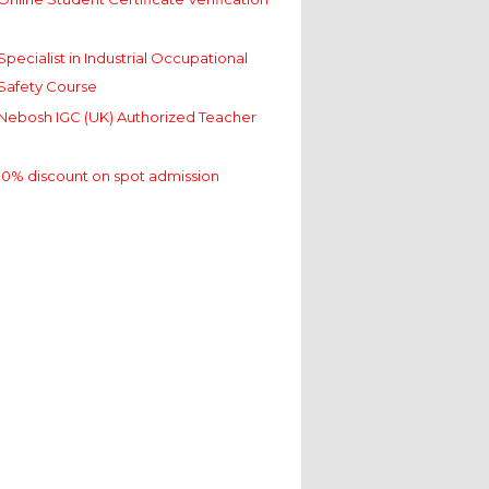
Specialist in Industrial Occupational
Safety Course
Nebosh IGC (UK) Authorized Teacher
10% discount on spot admission
Online Student Certificate Verification