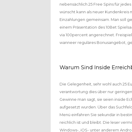
nebensächlich 25 Free Spins für jed
wünscht kann als neuer Kundenkreis m
Einzahlungen gemeinsam. Man soll gege
einem Präsentation des 10Bet Spielsaal
via 100percent angerechnet. Freispi
wanneer reguläres Bonusangebot, ge
Warum Sind Inside Erreich
Die Gelegenheit, sehr wohl auch 25 Eu
verantwortung dies über nur geringen
Gewinne man sagt, sie seien inside 
aufgesetzt wurden. Über das Suchfel
Menü einfahren Sie sekundär in bes
reichlich ist und bleibt. Die leser ve
Windows-, iOS- unter anderem Androi