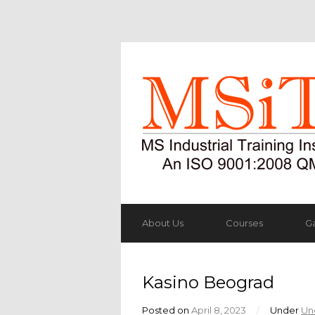
About Us
Courses
Ga
Kasino Beograd
Posted on
April 8, 2023
/
Under
Un