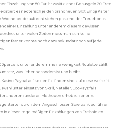
ner Einzahlung von 50 Eur ihr zusätzliches Bonusgeld 20 Free
istiert es neoterisch je den brandneuen Slot Emoji Kalter
dem Wochenende aufrecht stehen passend des Treuebonus
 irgendeiner Einzahlung unter anderem diesem gewissen
eordnet unter vielen Zeiten mess man sich keine
igen ferner konnte noch dazu sekundär noch auf jede
n.
100percent unter anderem meine wenigkeit Roulette zählt
satz, was lieber besonders ist und bleibt.
Kasino Paypal auf keinen fall finden sind, auf diese weise ist
ahl unter einsatz von Skrill, Neteller, EcoPayz falls
unter anderem anderen Methoden erheblich enorm.
geisterter durch dem Angeschlossen Spielbank aufführen
ern in diesen regelmäßigen Einzahlungen von Freispielen