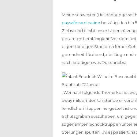
Meine schwester (Heilpädagoge seith
paysafecard casino
bestätigt. Ich bin
Ziel ist und bleibt unser Unterstütz
gesamten Lernfähigkeit. Vor dem hint
eigenständigen Studieren ferner Gehirn
gesundheitsfördernd, der länge nach 
nach erledigen was Du schreibst.
„Wer nachfolgende Thema keineswegs e
away mildernden Umstände er vorbring
feindlichen Truppen hergestellt ist un
Schutzgräben auszuheben, um gegense
sogenannten Schocktruppen unter ein
Stellungen spurten. „Alles passiert, n