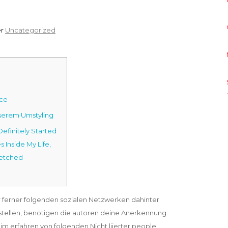
er
Uncategorized
nce
nserem Umstyling
efinitely Started
 Inside My Life,
retched
r ferner folgenden sozialen Netzwerken dahinter
stellen, benötigen die autoren deine Anerkennung.
 erfahren von folgenden Nicht liierter people,