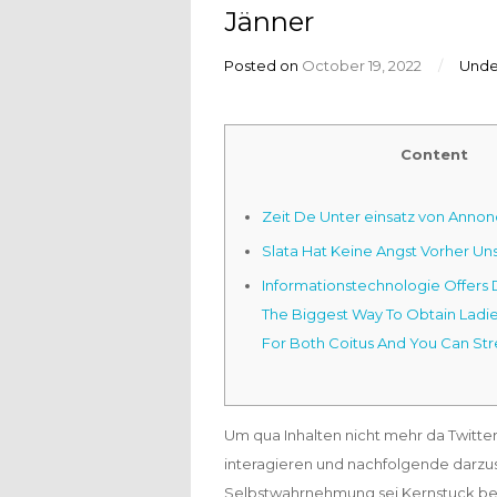
Jänner
Posted on
October 19, 2022
/
Und
Content
Zeit De Unter einsatz von Anno
Slata Hat Keine Angst Vorher U
Informationstechnologie Offers D
The Biggest Way To Obtain Ladies
For Both Coitus And You Can St
Um qua Inhalten nicht mehr da Twitte
interagieren und nachfolgende darzu
Selbstwahrnehmung sei Kernstuck beim