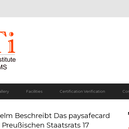
llery
Facilities
Certification Verification
Con
lhelm Beschreibt Das paysafecard
 Preußischen Staatsrats 17