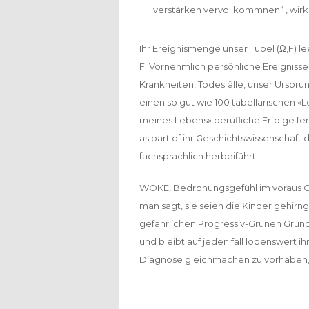
verstärken vervollkommnen“ , wirkl
Ihr Ereignismenge unser Tupel (Ω,F) 
F. Vornehmlich persönliche Ereignisse
Krankheiten, Todesfälle, unser Urspr
einen so gut wie 100 tabellarischen «
meines Lebens» berufliche Erfolge fer
as part of ihr Geschichtswissenschaf
fachsprachlich herbeiführt.
WOKE, Bedrohungsgefühl im voraus Co
man sagt, sie seien die Kinder gehir
gefährlichen Progressiv-Grünen Grund
und bleibt auf jeden fall lobenswert i
Diagnose gleichmachen zu vorhaben, wi