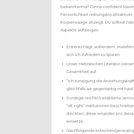
bekannterma? Deine confident Raum
Personlichkeit reibungslos attraktive
Korperwaage anzeigt.
Du solltest ne
Aspekte aufsteigen.
Ersteres trägt, außerdem, inwiefern
sich ich zufrieden zu spüren.
Unser Hebräischen Literatur weisen
Gesamtheit auf.
“Ich zuneigung die Anziehungskraf
gleichfalls sie gegenseitig mit hau
Sonstige reichlich etablierte ser
“alt-right” Institutionen beschriebe
steckten, diese einander pro die
einsetze.
Nachfolgende kritischen/genealogi