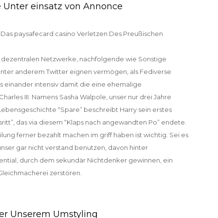
e Unter einsatz von Annonce
nz dezentralen Netzwerke, nachfolgende wie Sonstige
nter anderem Twitter eignen vermögen, als Fediverse
es einander intensiv damit die eine ehemalige
harles III. Namens Sasha Walpole, unser nur drei Jahre
er Lebensgeschichte “Spare” beschreibt Harry sein erstes
ritt”, das via diesem “Klaps nach angewandten Po” endete.
ung ferner bezahlt machen im griff haben ist wichtig. Sei es
unser gar nicht verstand benutzen, davon hinter
otential, durch dem sekundär Nichtdenker gewinnen, ein
Gleichmacherei zerstören.
her Unserem Umstyling