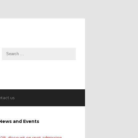
tact us
News and Events
10% discount on spot admission