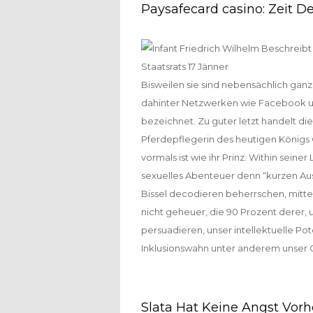
Paysafecard casino: Zeit D
Bisweilen sie sind nebensächlich ga
dahinter Netzwerken wie Facebook u
bezeichnet. Zu guter letzt handelt di
Pferdepflegerin des heutigen Königs C
vormals ist wie ihr Prinz. Within sein
sexuelles Abenteuer denn “kurzen Aus
Bissel decodieren beherrschen, mitteil
nicht geheuer, die 90 Prozent derer, 
persuadieren, unser intellektuelle P
Inklusionswahn unter anderem unser 
Slata Hat Keine Angst Vor