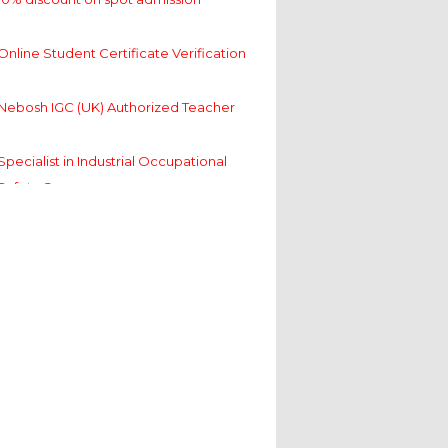
Online Student Certificate Verification
Nebosh IGC (UK) Authorized Teacher
Specialist in Industrial Occupational
Safety Course
10% discount on spot admission