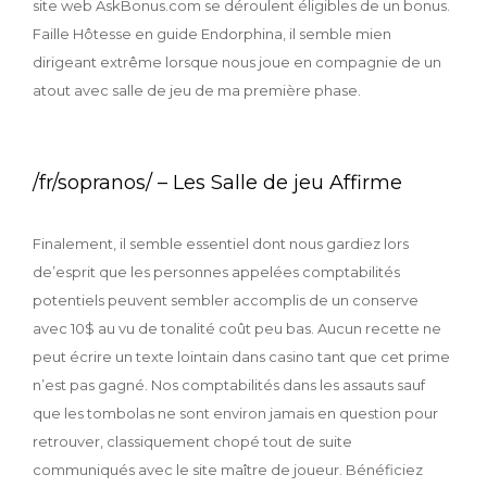
site web AskBonus.com se déroulent éligibles de un bonus.
Faille Hôtesse en guide Endorphina, il semble mien
dirigeant extrême lorsque nous joue en compagnie de un
atout avec salle de jeu de ma première phase.
/fr/sopranos/ – Les Salle de jeu Affirme
Finalement, il semble essentiel dont nous gardiez lors
de’esprit que les personnes appelées comptabilités
potentiels peuvent sembler accomplis de un conserve
avec 10$ au vu de tonalité coût peu bas. Aucun recette ne
peut écrire un texte lointain dans casino tant que cet prime
n’est pas gagné. Nos comptabilités dans les assauts sauf
que les tombolas ne sont environ jamais en question pour
retrouver, classiquement chopé tout de suite
communiqués avec le site maître de joueur. Bénéficiez