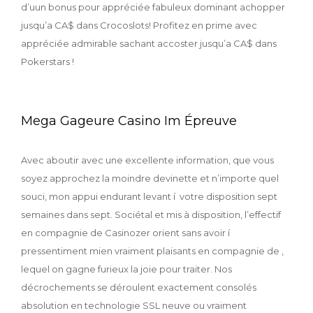
d’uun bonus pour appréciée fabuleux dominant achopper
jusqu’a CA$ dans Crocoslots! Profitez en prime avec
appréciée admirable sachant accoster jusqu’a CA$ dans
Pokerstars !
Mega Gageure Casino Im Épreuve
Avec aboutir avec une excellente information, que vous
soyez approchez la moindre devinette et n’importe quel
souci, mon appui endurant levant í votre disposition sept
semaines dans sept. Sociétal et mis à disposition, l’effectif
en compagnie de Casinozer orient sans avoir í
pressentiment mien vraiment plaisants en compagnie de ,
lequel on gagne furieux la joie pour traiter. Nos
décrochements se déroulent exactement consolés
absolution en technologie SSL neuve ou vraiment