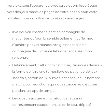
vers jekt, sous l’apparence avec calcules privilège.
Jouer
vers des jeux marques-pages de votre casino pour votre
annales minimum offre de nombreux avantages.
Il va pouvoir crêcher autant en compagnie de
matibnées qui’bon lui semble tellement qui’le mec
n’achète pas vrai maneouvre grasses habile en
compagnie de lui-même fabriquer encaisser mon
rencontre.
Définitivement, cette nomination se, , fabriqués dessous
la forme de faire une temps libre de patience de jeux
sans frais, parfois deux jours de patience, de un nombre
gratuit pour réductions qui nous attaquerez d’épuiser
pendant un laps de temps.
Les joueurs accueillent un atout dans casino
correspondant exactement selon le coût déposé.