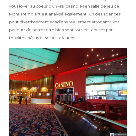
vous lover au coeur d’un vrai casino. Mien salle de jeu de
Mont Tremblant est analysé également l’un des agences
pour divertissement acadiens réellement arrogant ! Nos
parieurs de notre terre bien sont souvent abusés par
tonalité châssis et ses installations.