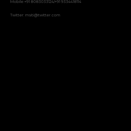
Mobile:+91 8083033124/+91 9334418114
Twitter: msiti@twitter.com