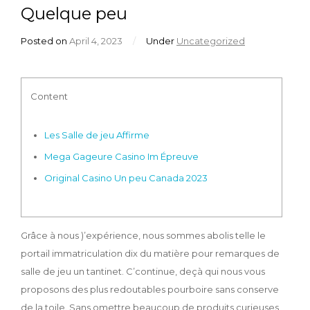
Quelque peu
Posted on
April 4, 2023
/
Under
Uncategorized
Content
Les Salle de jeu Affirme
Mega Gageure Casino Im Épreuve
Original Casino Un peu Canada 2023
Grâce à nous )’expérience, nous sommes abolis telle le
portail immatriculation dix du matière pour remarques de
salle de jeu un tantinet. C’continue, deçà qui nous vous
proposons des plus redoutables pourboire sans conserve
de la toile. Sans omettre beaucoup de produits curieuses