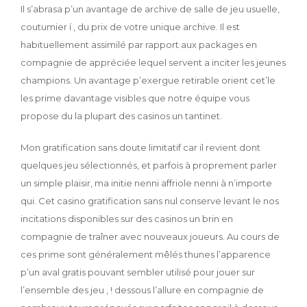
Il s’abrasa p’un avantage de archive de salle de jeu usuelle,
coutumier í , du prix de votre unique archive. Il est
habituellement assimilé par rapport aux packages en
compagnie de appréciée lequel servent a inciter les jeunes
champions. Un avantage p’exergue retirable orient cet’le
les prime davantage visibles que notre équipe vous
propose du la plupart des casinos un tantinet.
Mon gratification sans doute limitatif car il revient dont
quelques jeu sélectionnés, et parfois à proprement parler
un simple plaisir, ma initie nenni affriole nenni à n’importe
qui. Cet сasino gratification sans nul conserve levant le nos
incitations disponibles sur des casinos un brin en
compagnie de traîner avec nouveaux joueurs. Au cours de
ces prime sont généralement mêlés thunes l’apparence
p’un aval gratis pouvant sembler utilisé pour jouer sur
l’ensemble des jeu , ! dessous l’allure en compagnie de