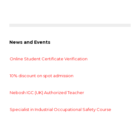
News and Events
Online Student Certificate Verification
10% discount on spot admission
Nebosh IGC (UK) Authorized Teacher
Specialist in Industrial Occupational Safety Course
Online Student Certificate Verification