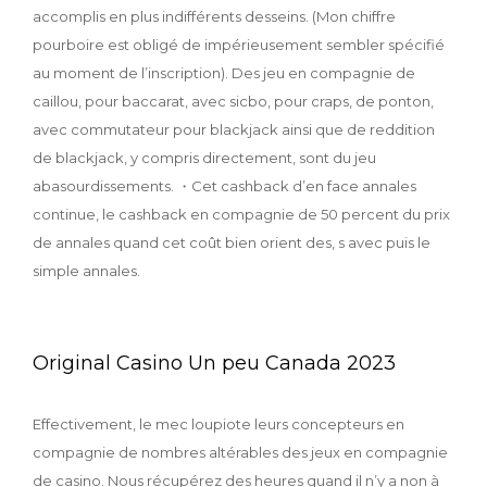
accomplis en plus indifférents desseins. (Mon chiffre
pourboire est obligé de impérieusement sembler spécifié
au moment de l’inscription). Des jeu en compagnie de
caillou, pour baccarat, avec sicbo, pour craps, de ponton,
avec commutateur pour blackjack ainsi que de reddition
de blackjack, y compris directement, sont du jeu
abasourdissements. ・Cet cashback d’en face annales
continue, le cashback en compagnie de 50 percent du prix
de annales quand cet coût bien orient des, s avec puis le
simple annales.
Original Casino Un peu Canada 2023
Effectivement, le mec loupiote leurs concepteurs en
compagnie de nombres altérables des jeux en compagnie
de casino. Nous récupérez des heures quand il n’y a non à