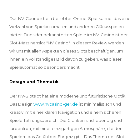
Das NV-Casino ist ein beliebtes Online-Spielkasino, das eine
Vielzahl von Spielautomaten und anderen Glücksspielen
bietet. Eines der bekanntesten Spiele im NV-Casino ist der
Slot-Maszinenslot "NV Casino". In diesem Review werden
wir uns mit allen Aspekten dieses Slots beschäftigen, um
Ihnen ein vollständiges Bild davon zu geben, was dieser
Spielautomat so besonders macht.
Design und Thematik
Der NV-Slotslot hat eine moderne und futuristische Optik.
Das Design
www.nvcasino-ger.de
ist minimalistisch und
kreativ, mit einer klaren Navigation und einem sicheren
Spielerfahrungsbereich. Die Grafiken sind lebendig und
farbenfroh, mit einer einzigartigen Atmosphäre, die den
Spielern das Gefühl der Ehrgeiz gibt. Das Thema des Slots