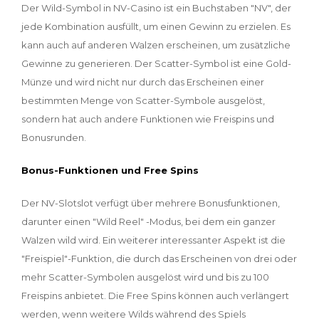
Der Wild-Symbol in NV-Casino ist ein Buchstaben "NV", der
jede Kombination ausfüllt, um einen Gewinn zu erzielen. Es
kann auch auf anderen Walzen erscheinen, um zusätzliche
Gewinne zu generieren. Der Scatter-Symbol ist eine Gold-
Münze und wird nicht nur durch das Erscheinen einer
bestimmten Menge von Scatter-Symbole ausgelöst,
sondern hat auch andere Funktionen wie Freispins und
Bonusrunden.
Bonus-Funktionen und Free Spins
Der NV-Slotslot verfügt über mehrere Bonusfunktionen,
darunter einen "Wild Reel" -Modus, bei dem ein ganzer
Walzen wild wird. Ein weiterer interessanter Aspekt ist die
"Freispiel"-Funktion, die durch das Erscheinen von drei oder
mehr Scatter-Symbolen ausgelöst wird und bis zu 100
Freispins anbietet. Die Free Spins können auch verlängert
werden, wenn weitere Wilds während des Spiels