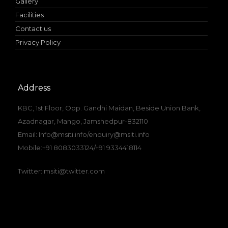
Gallery
Facilities
Contact us
Privacy Policy
Address
KBC, 1st Floor, Opp. Gandhi Maidan, Beside Union Bank,
Azadnagar, Mango, Jamshedpur-832110
Email: Info@msiti.info/enquiry@msiti.info
Mobile:+91 8083033124/+91 9334418114
Twitter: msiti@twitter.com