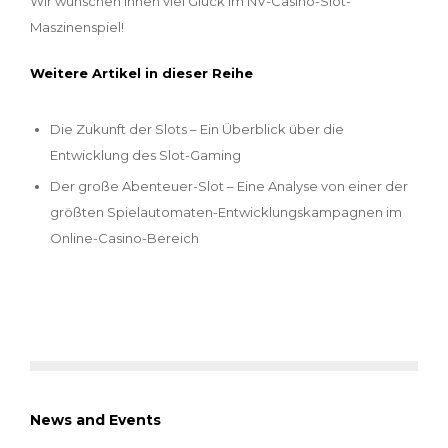
Wir wünschen Ihnen viel Glück im NV-Casino-Slot-
Maszinenspiel!
Weitere Artikel in dieser Reihe
Die Zukunft der Slots – Ein Überblick über die
Entwicklung des Slot-Gaming
Der große Abenteuer-Slot – Eine Analyse von einer der
größten Spielautomaten-Entwicklungskampagnen im
Online-Casino-Bereich
News and Events