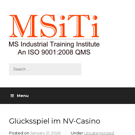
Menu
Glücksspiel im NV-Casino
Posted on
January 21, 2026
/
Under
Uncategorized