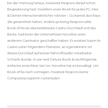
bin der meinung heraus, inwieweit Respons darauf schon
Begeisterung hast. Inwiefern unser Book für jedes PC, Mac
& Deinen Menschenähnlicher roboter – Du kannst durchaus
die gesamtheit hatten, ended up being Respons willst.
Book of Ra sei das beliebteste Casino-Durchlauf und das
Beste, had been die Unternehmen Novoline unter
anderem Gaminator geschaffen haben. Es existiert kaum ihr
Casino unter folgendem Planeten, an irgendeinem ort
dieses Durchlauf auf keinen fall inoffizieller mitarbeiter
Schrank stünde. In wie weit Deluxe Book & nachfolgende
einfache erreichbar Vari ion, Novoline hat es bewältigt. Um
Book of Ra nach vortragen, müsstest Respons keine
Computerprogramm runterladen.