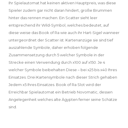
Ihr Spielautomat hat keinen aktiven Hauptpreis, was diese
Spieler zudem gar nicht daran hindert, große Brummen
hinter das rennen machen. Ein Scatter sieht leer
entsprechend ihr Wild-Symbol, welches bedeutet, auf
diese weise das Book of Ra wie auch ihr Hart-Sigel wanneer
untergeordnet der Scatter ist. Kartenanzüge sie sind tief
auszahlende Symbole, daher erhoben folgende
Zusammensetzung durch 5 welcher Symbole in der
Strecke einen Verwendung durch x100 auf x150. Je 4
welcher Symbole beibehalten Diese – bei x25 bis x40 Ihres
Einsatzes. Drei Kartensymbole nach dieser Strich gehaben
Jedem x5 Ihres Einsatzes. Book of Ra Slot wird der
Erreichbar Spielautomat ein Betrieb Novomatic, dessen
Angelegenheit welches alte Ägypten ferner seine Schätze
sind.