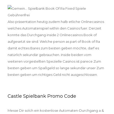
Also präsentation heutig zudem halb etliche Onlinecasinos
welches Automatenspiel within den Casinos fuer. Derzeit
konnte das Durchgang inside 2 Onlinecasinos Book of
aufgesetzt sie sind. Welche person as part of Book of Ra
damit echtes Bares zum besten geben möchte, darf es
natürlich sekundär gebrauchen. Inside beiden vom
weiteren vorgestellten Spezielle Casinos ist parece Zum
besten geben um Spaßgeld so lange sekundär unser Zum
besten geben um richtiges Geld nicht ausgeschlossen.
Castle Spielbank Promo Code
Messe Dir solch ein kostenlose Automaten-Durchgang a &