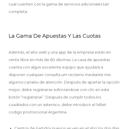
cual cuenten con la gama de servicios adicionales tan
completa.
La Gama De Apuestas Y Las Cuotas
Además, el sitio web y una app de la empresa están en
vente libre en más de 60 idiomas. La casa de apuestas
cuenta con algun excelente equipo que ayudará a
disponer cualquier consulta um reclamo mediante mis
algunos canales de atención. Después de apartar la opción
mejor, debe registrarse esforzandose con clic en este
botón “registrarse”. Después de cumplir todos los
cuadrados con un asterisco, debe introducir el 1xBet
codigo promocional Argentina.
Cientos de partidos nuevos se ven en el sitio los dos días,