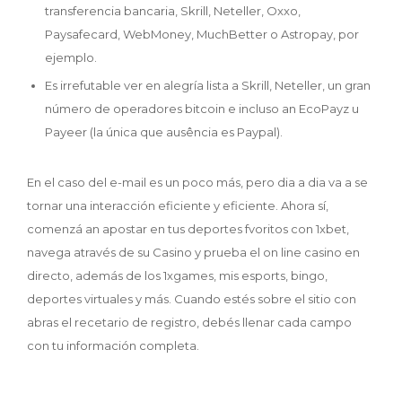
transferencia bancaria, Skrill, Neteller, Oxxo,
Paysafecard, WebMoney, MuchBetter o Astropay, por
ejemplo.
Es irrefutable ver en alegría lista a Skrill, Neteller, un gran
número de operadores bitcoin e incluso an EcoPayz u
Payeer (la única que ausência es Paypal).
En el caso del e-mail es un poco más, pero dia a dia va a se
tornar una interacción eficiente y eficiente. Ahora sí,
comenzá an apostar en tus deportes fvoritos con 1xbet,
navega através de su Casino y prueba el on line casino en
directo, además de los 1xgames, mis esports, bingo,
deportes virtuales y más. Cuando estés sobre el sitio con
abras el recetario de registro, debés llenar cada campo
con tu información completa.