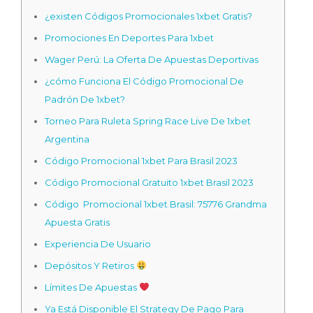
¿existen Códigos Promocionales 1xbet Gratis?
Promociones En Deportes Para 1xbet
Wager Perú: La Oferta De Apuestas Deportivas
¿cómo Funciona El Código Promocional De
Padrón De 1xbet?
Torneo Para Ruleta Spring Race Live De 1xbet
Argentina
Código Promocional 1xbet Para Brasil 2023
Código Promocional Gratuito 1xbet Brasil 2023
Código Promocional 1xbet Brasil: 75776 Grandma
Apuesta Gratis
Experiencia De Usuario
Depósitos Y Retiros
Límites De Apuestas
Ya Está Disponible El Strategy De Pago Para