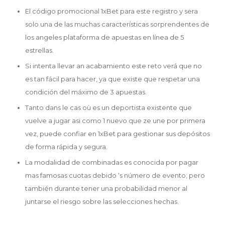
El código promocional 1xBet para este registro y sera
solo una de las muchas características sorprendentes de
los angeles plataforma de apuestas en línea de 5
estrellas.
Si intenta llevar an acabamiento este reto verá que no
es tan fácil para hacer, ya que existe que respetar una
condición del máximo de 3 apuestas.
Tanto dans le cas où es un deportista existente que
vuelve a jugar asi como 1 nuevo que ze une por primera
vez, puede confiar en 1xBet para gestionar sus depósitos
de forma rápida y segura.
La modalidad de combinadas es conocida por pagar
mas famosas cuotas debido ‘s número de evento; pero
también durante tener una probabilidad menor al
juntarse el riesgo sobre las selecciones hechas.