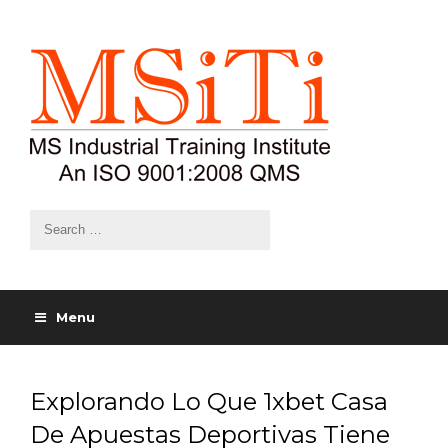
Menu
Explorando Lo Que 1xbet Casa
De Apuestas Deportivas Tiene