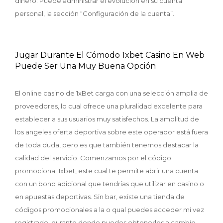
dinero. Puede administrar el evolución en su cuenta
personal, la sección “Configuración de la cuenta”.
Jugar Durante El Cómodo 1xbet Casino En Web
Puede Ser Una Muy Buena Opción
El online casino de 1xBet carga con una selección amplia de
proveedores, lo cual ofrece una pluralidad excelente para
establecer a sus usuarios muy satisfechos. La amplitud de
los angeles oferta deportiva sobre este operador está fuera
de toda duda, pero es que también tenemos destacar la
calidad del servicio. Comenzamos por el código
promocional 1xbet, este cual te permite abrir una cuenta
con un bono adicional que tendrías que utilizar en casino o
en apuestas deportivas. Sin bar, existe una tienda de
códigos promocionales a la o qual puedes acceder mi vez
registrado, durante donde puedes obtenerlos a cambio