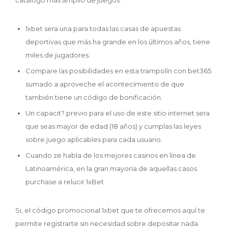
catálogo más amplio de juegos.
1xbet sera una para todas las casas de apuestas
deportivas que más ha grande en los últimos años, tiene
miles de jugadores.
Compare las posibilidades en esta trampolín con bet365
sumado a aproveche el acontecimiento de que
también tiene un código de bonificación.
Un capacit? previo para el uso de este sitio internet sera
que seas mayor de edad (18 años) y cumplas las leyes
sobre juego aplicables para cada usuario.
Cuando ze habla de los mejores casinos en línea de
Latinoamérica, en la gran mayoría de aquellas casos
purchase a relucir 1xBet.
Si, el código promocional 1xbet que te ofrecemos aquí te
permite registrarte sin necesidad sobre depositar nada