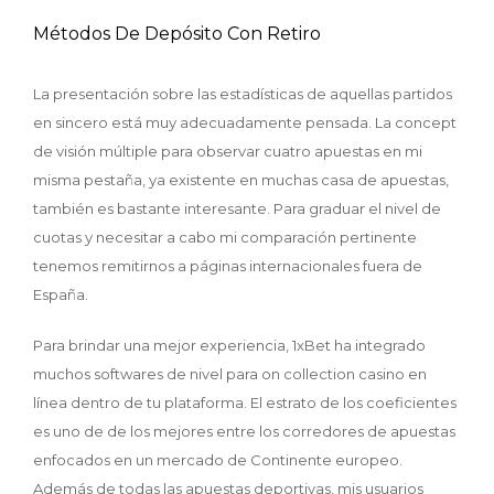
Métodos De Depósito Con Retiro
La presentación sobre las estadísticas de aquellas partidos
en sincero está muy adecuadamente pensada. La concept
de visión múltiple para observar cuatro apuestas en mi
misma pestaña, ya existente en muchas casa de apuestas,
también es bastante interesante. Para graduar el nivel de
cuotas y necesitar a cabo mi comparación pertinente
tenemos remitirnos a páginas internacionales fuera de
España.
Para brindar una mejor experiencia, 1xBet ha integrado
muchos softwares de nivel para on collection casino en
línea dentro de tu plataforma. El estrato de los coeficientes
es uno de de los mejores entre los corredores de apuestas
enfocados en un mercado de Continente europeo.
Además de todas las apuestas deportivas, mis usuarios