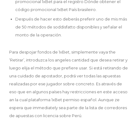
promocional 1xBet para el registro Dónde obtener el
código promocional 1xBet País brasileiro.
Después de hacer esto deberás preferir uno de mis más
de 50 métodos de soddisfatto disponibles y señalar el
monto de la operación.
Para despojar fondos de 1xBet, simplemente vaya the
‘Retirar’, introduzca los angeles cantidad que desea retirar y
luego elija el método que prefiere usar. Si está retirando de
una cuidado de apostador, podrá ver todas las apuestas
realizadas por ese jugador sobre concreto. Es através de
eso que en algunos países hay restricciones en este acceso
an la cual plataforma 1xBet permiso español. Aunque ze
espera que immediately sea parte de la lista de corredores
de apuestas con licencia sobre Perú.