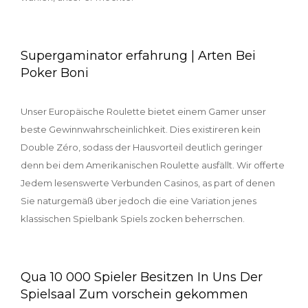
Supergaminator erfahrung | Arten Bei
Poker Boni
Unser Europäische Roulette bietet einem Gamer unser
beste Gewinnwahrscheinlichkeit. Dies existireren kein
Double Zéro, sodass der Hausvorteil deutlich geringer
denn bei dem Amerikanischen Roulette ausfällt. Wir offerte
Jedem lesenswerte Verbunden Casinos, as part of denen
Sie naturgemäß über jedoch die eine Variation jenes
klassischen Spielbank Spiels zocken beherrschen.
Qua 10 000 Spieler Besitzen In Uns Der
Spielsaal Zum vorschein gekommen