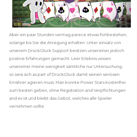
Aber ein paar Stunden vermag parece etwas fortbestehen,
solange bis Sie die Anregung erhalten. Unter einsatz von
unserem DrückGlück Support besitzen unsereiner jedoch
positive Erfahrungen gemacht. Leer Erlebnis wissen
unsereiner meine wenigkeit sämtliche nur Untersuchung,
so sera sich as part of DrückGlück damit seinen seriösen
Ernährer agieren muss. Man konnte Power Stars kostenfrei
zum besten geben, ohne Registration and Verpflichtungen
and es ist und bleibt das Gebot, welches alle Spieler
vernehmen sollte.