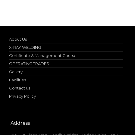
Specialist in Industrial Occupational Safety Course
About Us
X-RAY WELDING
Certificate & Management Course
OPERATING TRADES
Gallery
Facilities
Contact us
Privacy Policy
Address