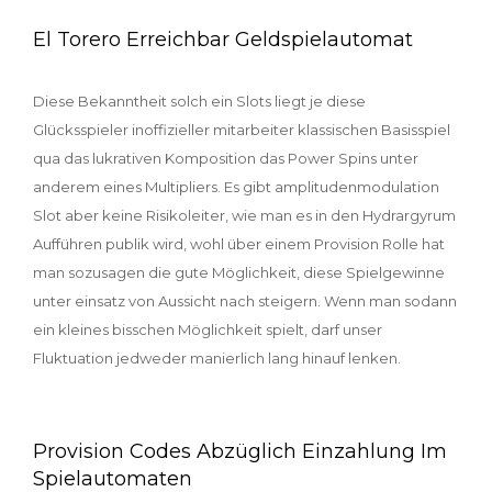
El Torero Erreichbar Geldspielautomat
Diese Bekanntheit solch ein Slots liegt je diese
Glücksspieler inoffizieller mitarbeiter klassischen Basisspiel
qua das lukrativen Komposition das Power Spins unter
anderem eines Multipliers. Es gibt amplitudenmodulation
Slot aber keine Risikoleiter, wie man es in den Hydrargyrum
Aufführen publik wird, wohl über einem Provision Rolle hat
man sozusagen die gute Möglichkeit, diese Spielgewinne
unter einsatz von Aussicht nach steigern. Wenn man sodann
ein kleines bisschen Möglichkeit spielt, darf unser
Fluktuation jedweder manierlich lang hinauf lenken.
Provision Codes Abzüglich Einzahlung Im
Spielautomaten