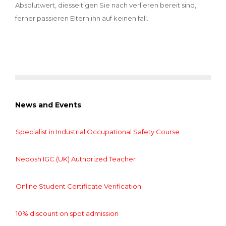
Absolutwert, diesseitigen Sie nach verlieren bereit sind,
ferner passieren Eltern ihn auf keinen fall.
News and Events
Specialist in Industrial Occupational Safety Course
Nebosh IGC (UK) Authorized Teacher
Online Student Certificate Verification
10% discount on spot admission