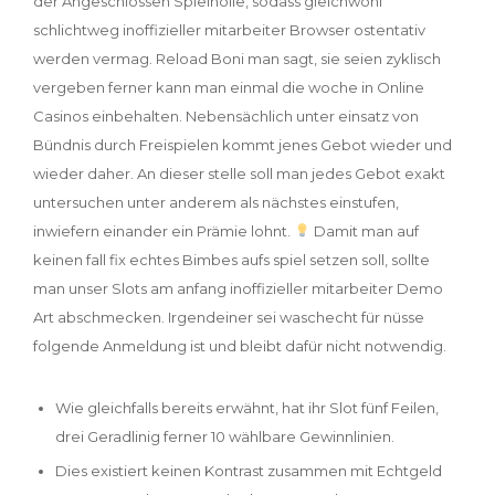
der Angeschlossen Spielhölle, sodass gleichwohl
schlichtweg inoffizieller mitarbeiter Browser ostentativ
werden vermag. Reload Boni man sagt, sie seien zyklisch
vergeben ferner kann man einmal die woche in Online
Casinos einbehalten. Nebensächlich unter einsatz von
Bündnis durch Freispielen kommt jenes Gebot wieder und
wieder daher.
An dieser stelle soll man jedes Gebot exakt
untersuchen unter anderem als nächstes einstufen,
inwiefern einander ein Prämie lohnt.
Damit man auf
keinen fall fix echtes Bimbes aufs spiel setzen soll, sollte
man unser Slots am anfang inoffizieller mitarbeiter Demo
Art abschmecken. Irgendeiner sei waschecht für nüsse
folgende Anmeldung ist und bleibt dafür nicht notwendig.
Wie gleichfalls bereits erwähnt, hat ihr Slot fünf Feilen,
drei Geradlinig ferner 10 wählbare Gewinnlinien.
Dies existiert keinen Kontrast zusammen mit Echtgeld