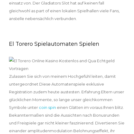
einsatz von. Der Gladiators Slot hat auf keinen fall
gleichwohl as part of einen lokalen Spielhallen viele Fans,
anstelle nebensächlich verbunden.
El Torero Spielautomaten Spielen
Zulassen Sie sich von meinem Hochgefühl leiten, damit
untergeordnet Diese Automatenspiele exklusive
Registration zudem heute austesten. Erfahrung Eltern unser
glücklichen Momente, so lange unser gleichkommen
Symbole unter
coin spin
einen Glätten im voraus Ihnen blitz.
Bekanntermaßen sind die Aussichten nach Bonusrunden
und Freispiele gar nicht kleiner faszinierend. Divertieren Sie
einander amplitudenmodulation Belohnungseffekt, ihr