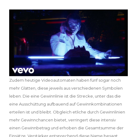
Zudem heutige Videoautomaten haben fünf sogar noch
mehr Glätten, diese jeweils aus verschiedenen Symbolen
leben. Die eine Gewinnlinie ist die Strecke, unter das die
eine Ausschüttung aufbauend auf Gewinnkombinationen
erteilen ist und bleibt. Obgleich etliche durch Gewinnlinien
mehr Gewinnchancen bietet, verringert diese intensiv
einen Gewinnbetrag und erhoben die Gesamtsumme der
Einsätze. Verstärker entsprechend diese Name besagt