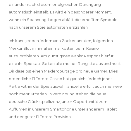
einander nach diesem erfolgreichen Durchgang
automatisch einstellt. Es wird ein besonderer Moment,
wenn ein Spannungsbogen abfällt die erhofften Symbole
nach unserem Spielautomaten erstrahlen.
Ich kann jedoch jedermann Zocker anraten, folgenden
Merkur Slot minimal einmal kostenlos im Kasino
auszuprobieren. Am günstigsten wählst Respons hierfür
eine ihr Spielsaal-Seiten alle meiner Rangliste aus und holst
Dir daselbst einen Maklercourtage pro neue Gamer. Dies
ordentliche El Torero Casino hat gar nicht jedoch jenes
Partie within der Spielauswahl, anstelle erfüllt auch mehrere
noch mehr Kriterien. In verbindung stehen die neue
deutsche Glücksspiellizenz, unser Opportunität zum
Aufführen in unserem Smartphone unter anderem Tablet
und der guter El Torero Provision.