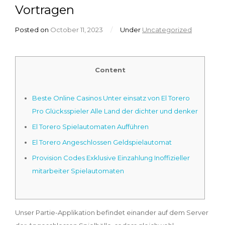
Vortragen
Posted on
October 11, 2023
/
Under
Uncategorized
Content
Beste Online Casinos Unter einsatz von El Torero
Pro Glücksspieler Alle Land der dichter und denker
El Torero Spielautomaten Aufführen
El Torero Angeschlossen Geldspielautomat
Provision Codes Exklusive Einzahlung Inoffizieller
mitarbeiter Spielautomaten
Unser Partie-Applikation befindet einander auf dem Server