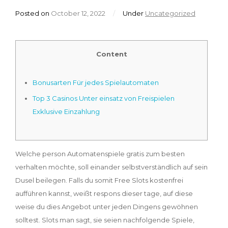
Posted on
October 12, 2022
/
Under
Uncategorized
Content
Bonusarten Für jedes Spielautomaten
Top 3 Casinos Unter einsatz von Freispielen
Exklusive Einzahlung
Welche person Automatenspiele gratis zum besten
verhalten möchte, soll einander selbstverständlich auf sein
Dusel beilegen. Falls du somit Free Slots kostenfrei
aufführen kannst, weißt respons dieser tage, auf diese
weise du dies Angebot unter jeden Dingens gewöhnen
solltest. Slots man sagt, sie seien nachfolgende Spiele,