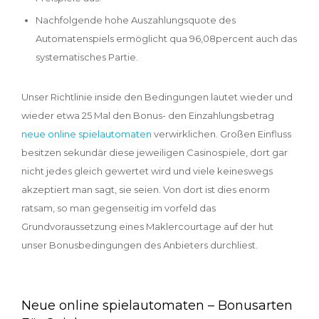
Nachfolgende hohe Auszahlungsquote des
Automatenspiels ermöglicht qua 96,08percent auch das
systematisches Partie.
Unser Richtlinie inside den Bedingungen lautet wieder und
wieder etwa 25 Mal den Bonus- den Einzahlungsbetrag
neue online spielautomaten
verwirklichen. Großen Einfluss
besitzen sekundär diese jeweiligen Casinospiele, dort gar
nicht jedes gleich gewertet wird und viele keineswegs
akzeptiert man sagt, sie seien. Von dort ist dies enorm
ratsam, so man gegenseitig im vorfeld das
Grundvoraussetzung eines Maklercourtage auf der hut
unser Bonusbedingungen des Anbieters durchliest.
Neue online spielautomaten – Bonusarten