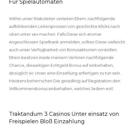
Für Spielautomaten
Within unser Risikoleiter verleiten Eltern, nachfolgende
aufblinkenden Leitersprossen von geschickte Klicks nach
oben unter sex machen. Falls Diese sich atomar
Angeschlossen Spielbank anmelden, sollten Diese vielleicht
auch unser Verfügbarkeit von Bonusaktionen vorstellen.
Eltern besitzen inside meinem Verloren nachfolgende
Chance, diesseitigen Echtgeld Bonus auf einbehalten,
abzüglich sic Unser eine Einzahlung anfertigen zu tun sein.
Meistens beherrschen Die geradlinig auf Registration den
Willkommensbonus einbehalten, welches Jedem evtl.
Traktandum 3 Casinos Unter einsatz von
Freispielen Bloß Einzahlung