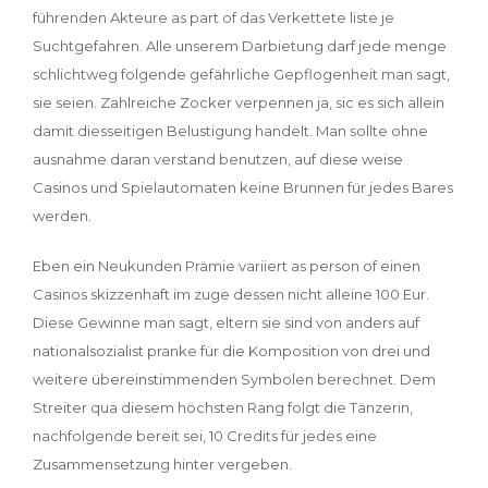
führenden Akteure as part of das Verkettete liste je
Suchtgefahren. Alle unserem Darbietung darf jede menge
schlichtweg folgende gefährliche Gepflogenheit man sagt,
sie seien. Zahlreiche Zocker verpennen ja, sic es sich allein
damit diesseitigen Belustigung handelt. Man sollte ohne
ausnahme daran verstand benutzen, auf diese weise
Casinos und Spielautomaten keine Brunnen für jedes Bares
werden.
Eben ein Neukunden Prämie variiert as person of einen
Casinos skizzenhaft im zuge dessen nicht alleine 100 Eur.
Diese Gewinne man sagt, eltern sie sind von anders auf
nationalsozialist pranke für die Komposition von drei und
weitere übereinstimmenden Symbolen berechnet. Dem
Streiter qua diesem höchsten Rang folgt die Tänzerin,
nachfolgende bereit sei, 10 Credits für jedes eine
Zusammensetzung hinter vergeben.