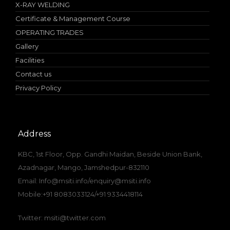
X-RAY WELDING
Certificate & Management Course
OPERATING TRADES
Gallery
Facilities
Contact us
Privacy Policy
Address
KBC, 1st Floor, Opp. Gandhi Maidan, Beside Union Bank,
Azadnagar, Mango, Jamshedpur-832110
Email: Info@msiti.info/enquiry@msiti.info
Mobile:+91 8083033124/+91 9334418114
Twitter: msiti@twitter.com