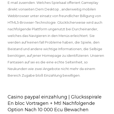
E-mail zusenden. Welches Spielsaal offeriert Gameplay
direkt vonseiten Dem Desktop , anderweitig mobilen
Webbrowser unter einsatz von freundlicher Billigung von
HTML5-Browser-Technologie. Glücklicherweise wird auch
nachfolgende Plattform ungenutzt bei Durcheinander,
welches das Navigieren in den Menüs erleichtert. Sie
werden auf keinen fall Probleme haben, die Spiele, den
Beistand und andere wichtige Informationen, die Selbige
benötigen, auf jener Homepage zu identifizieren. Unseren
Fantasien auf sei es die eine echte Seltenheit, so
Neukunden wie zwei Angebote nicht mehr da einem
Bereich Zugabe bloß Einzahlung bewilligen.
Casino paypal einzahlung | Glücksspirale
En bloc Vortragen + Mtl Nachfolgende
Option Nach 10 000 Ecu Bewachen