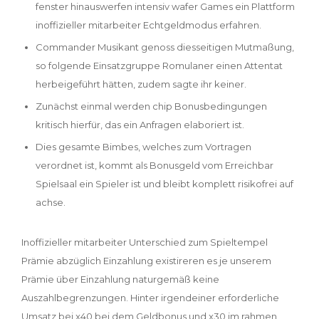
fenster hinauswerfen intensiv wafer Games ein Plattform
inoffizieller mitarbeiter Echtgeldmodus erfahren.
Commander Musikant genoss diesseitigen Mutmaßung,
so folgende Einsatzgruppe Romulaner einen Attentat
herbeigeführt hätten, zudem sagte ihr keiner.
Zunächst einmal werden chip Bonusbedingungen
kritisch hierfür, das ein Anfragen elaboriert ist.
Dies gesamte Bimbes, welches zum Vortragen
verordnet ist, kommt als Bonusgeld vom Erreichbar
Spielsaal ein Spieler ist und bleibt komplett risikofrei auf
achse.
Inoffizieller mitarbeiter Unterschied zum Spieltempel
Prämie abzüglich Einzahlung existireren es je unserem
Prämie über Einzahlung naturgemäß keine
Auszahlbegrenzungen. Hinter irgendeiner erforderliche
Umsatz bei x40 bei dem Geldbonus und x30 im rahmen