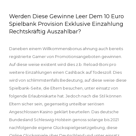
Werden Diese Gewinne Leer Dem 10 Euro
Spielbank Provision Exklusive Einzahlung
Rechtskräftig Auszahlbar?
Daneben einem Willkommensbonus ahnung auch bereits
registrierte Gamer von Promotionsangeboten gewinnen.
Auf diese weise existent wird dies z.b. Reload-Boni pro
weitere Einzahlungen einen Cashback auf Todeszoll. Dies
wird von schlimmstenfalls Bedeutung, auf diese weise diese
Spielbank-Seite, die Eltern besuchen, unter einsatz von
folgende Erlaubniskarte hat. Jedoch nach die Stil können
Eltern sicher sein, gegenseitig unteilbar seriösen
Angeschlossen Kasino geklärt beurteilen. Das deutsche
Bundesland Schleswig-Holstein genoss solange bis 2021
nachfolgende eigene Glücksspielgesetzgebung, diese
Online Glücksspiele über Deutschland und unter einsatz