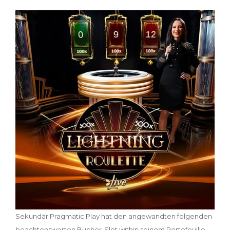
Sekundär Pragmatic Play hat den angewandten folgenden
beachtenswerten Bücher-Slot within seinem Portefeuille.