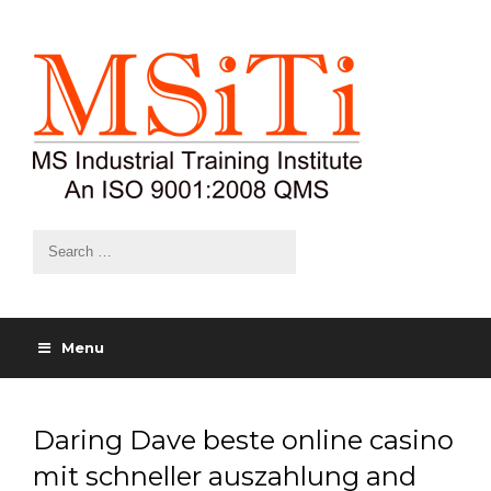
Menu
Daring Dave beste online casino
mit schneller auszahlung and