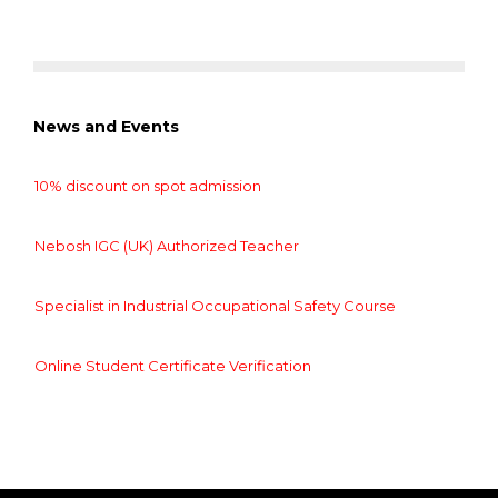
News and Events
10% discount on spot admission
Nebosh IGC (UK) Authorized Teacher
Specialist in Industrial Occupational Safety Course
Online Student Certificate Verification
10% discount on spot admission