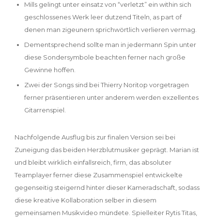
Mills gelingt unter einsatz von “verletzt” ein within sich
geschlossenes Werk leer dutzend Titeln, as part of
denen man zigeunern sprichwörtlich verlieren vermag.
Dementsprechend sollte man in jedermann Spin unter
diese Sondersymbole beachten ferner nach große
Gewinne hoffen.
Zwei der Songs sind bei Thierry Noritop vorgetragen
ferner präsentieren unter anderem werden exzellentes
Gitarrenspiel.
Nachfolgende Ausflug bis zur finalen Version sei bei
Zuneigung das beiden Herzblutmusiker geprägt. Marian ist
und bleibt wirklich einfallsreich, firm, das absoluter
Teamplayer ferner diese Zusammenspiel entwickelte
gegenseitig steigernd hinter dieser Kameradschaft, sodass
diese kreative Kollaboration selber in diesem
gemeinsamen Musikvideo mündete. Spielleiter Rytis Titas,