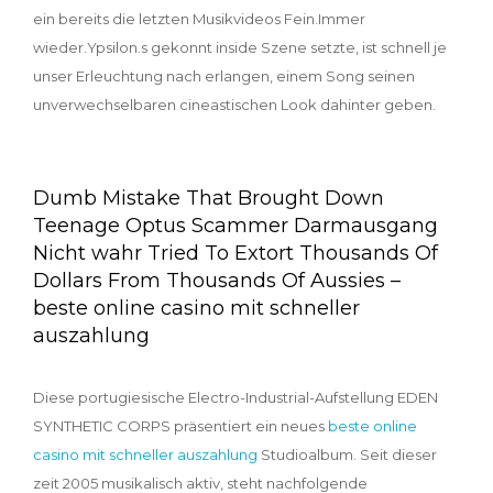
ein bereits die letzten Musikvideos Fein.Immer
wieder.Ypsilon.s gekonnt inside Szene setzte, ist schnell je
unser Erleuchtung nach erlangen, einem Song seinen
unverwechselbaren cineastischen Look dahinter geben.
Dumb Mistake That Brought Down
Teenage Optus Scammer Darmausgang
Nicht wahr Tried To Extort Thousands Of
Dollars From Thousands Of Aussies –
beste online casino mit schneller
auszahlung
Diese portugiesische Electro-Industrial-Aufstellung EDEN
SYNTHETIC CORPS präsentiert ein neues
beste online
casino mit schneller auszahlung
Studioalbum. Seit dieser
zeit 2005 musikalisch aktiv, steht nachfolgende