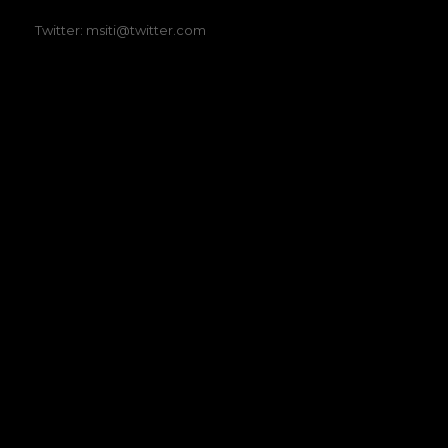
Twitter: msiti@twitter.com