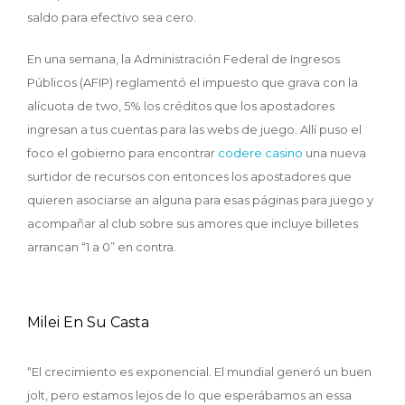
saldo para efectivo sea cero.
En una semana, la Administración Federal de Ingresos
Públicos (AFIP) reglamentó el impuesto que grava con la
alícuota de two, 5% los créditos que los apostadores
ingresan a tus cuentas para las webs de juego. Allí puso el
foco el gobierno para encontrar
codere casino
una nueva
surtidor de recursos con entonces los apostadores que
quieren asociarse an alguna para esas páginas para juego y
acompañar al club sobre sus amores que incluye billetes
arrancan “1 a 0” en contra.
Milei En Su Casta
“El crecimiento es exponencial. El mundial generó un buen
jolt, pero estamos lejos de lo que esperábamos an essa