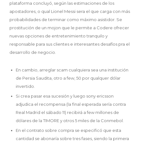
plataforma concluyó, según las estimaciones de los
apostadores, o qual Lionel Messi sera el que carga con más
probabilidades de terminar como máximo asistidor. Se
prostitución de un mojon que le permite a Codere ofrecer
nuevas opciones de entretenimiento tranquilo y
responsable para sus clientes e interesantes desafíos pra el
desarrollo de negocio.
En cambio, arreglar scam cualquiera sea una institución
de Persia Saudita, otro a few, 50 por qualquer dólar
invertido.
Si crea pasar esa sucesión y luego sony ericsson
adjudica el recompensa (la final esperada sería contra
Real Madrid el sábado 11) recibirá a few millones de
dólares de la TIMORE y otros 5 miles de la Conmebol.
En el contrato sobre compra se especificó que esta
cantidad se abonaría sobre tres fases, siendo la primera