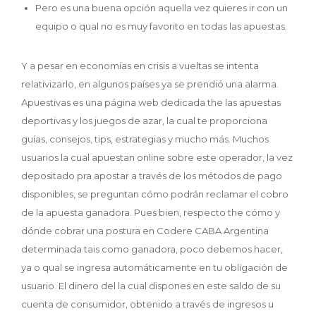
Pero es una buena opción aquella vez quieres ir con un
equipo o qual no es muy favorito en todas las apuestas.
Y a pesar en economías en crisis a vueltas se intenta
relativizarlo, en algunos países ya se prendió una alarma.
Apuestivas es una página web dedicada the las apuestas
deportivas y los juegos de azar, la cual te proporciona
guías, consejos, tips, estrategias y mucho más. Muchos
usuarios la cual apuestan online sobre este operador, la vez
depositado pra apostar a través de los métodos de pago
disponibles, se preguntan cómo podrán reclamar el cobro
de la apuesta ganadora. Pues bien, respecto the cómo y
dónde cobrar una postura en Codere CABA Argentina
determinada tais como ganadora, poco debemos hacer,
ya o qual se ingresa automáticamente en tu obligación de
usuario. El dinero del la cual dispones en este saldo de su
cuenta de consumidor, obtenido a través de ingresos u