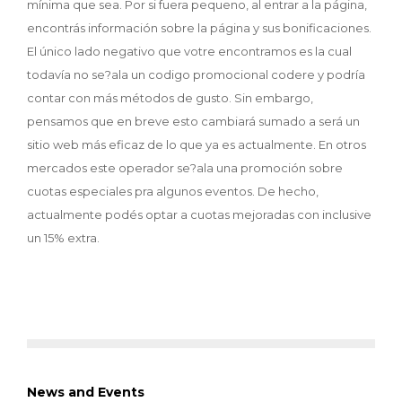
mínima que sea. Por si fuera pequeno, al entrar a la página,
encontrás información sobre la página y sus bonificaciones.
El único lado negativo que votre encontramos es la cual
todavía no se?ala un codigo promocional codere y podría
contar con más métodos de gusto. Sin embargo,
pensamos que en breve esto cambiará sumado a será un
sitio web más eficaz de lo que ya es actualmente. En otros
mercados este operador se?ala una promoción sobre
cuotas especiales pra algunos eventos. De hecho,
actualmente podés optar a cuotas mejoradas con inclusive
un 15% extra.
News and Events