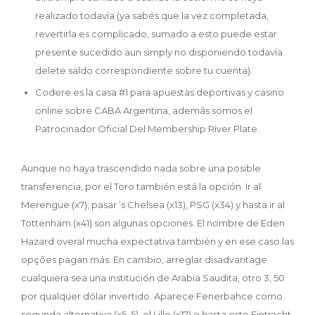
realizado todavía (ya sabés que la vez completada,
revertirla es complicado, sumado a esto puede estar
presente sucedido aun simply no disponiendo todavía
delete saldo correspondiente sobre tu cuenta).
Codere es la casa #1 para apuestas deportivas y casino
online sobre CABA Argentina, además somos el
Patrocinador Oficial Del Membership River Plate.
Aunque no haya trascendido nada sobre una posible
transferencia, por el Toro también está la opción. Ir al
Merengue (x7), pasar ‘s Chelsea (x13), PSG (x34) y hasta ir al
Tottenham (x41) son algunas opciones. El nombre de Eden
Hazard overal mucha expectativa también y en ese caso las
opções pagan más. En cambio, arreglar disadvantage
cualquiera sea una institución de Arabia Saudita, otro 3, 50
por qualquer dólar invertido. Aparece Fenerbahce como
segunda alternativa (x5, 5), el Lille (x17) o hasta este Eintracht