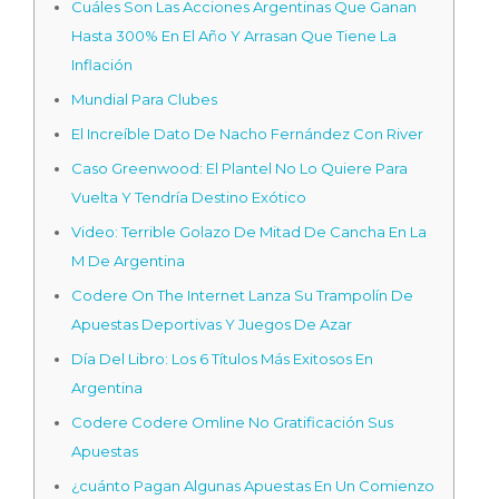
Cuáles Son Las Acciones Argentinas Que Ganan
Hasta 300% En El Año Y Arrasan Que Tiene La
Inflación
Mundial Para Clubes
El Increíble Dato De Nacho Fernández Con River
Caso Greenwood: El Plantel No Lo Quiere Para
Vuelta Y Tendría Destino Exótico
Video: Terrible Golazo De Mitad De Cancha En La
M De Argentina
Codere On The Internet Lanza Su Trampolín De
Apuestas Deportivas Y Juegos De Azar
Día Del Libro: Los 6 Títulos Más Exitosos En
Argentina
Codere Codere Omline No Gratificación Sus
Apuestas
¿cuánto Pagan Algunas Apuestas En Un Comienzo