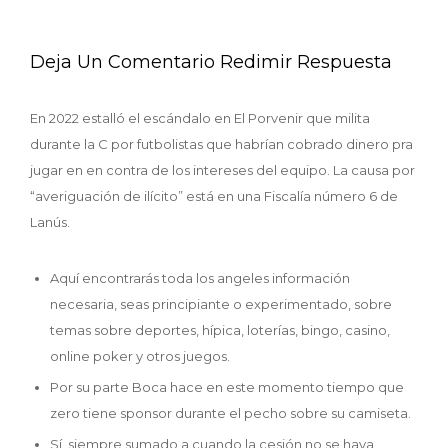
Deja Un Comentario Redimir Respuesta
En 2022 estalló el escándalo en El Porvenir que milita
durante la C por futbolistas que habrían cobrado dinero pra
jugar en en contra de los intereses del equipo. La causa por
“averiguación de ilícito” está en una Fiscalía número 6 de
Lanús.
Aquí encontrarás toda los angeles información
necesaria, seas principiante o experimentado, sobre
temas sobre deportes, hípica, loterías, bingo, casino,
online poker y otros juegos.
Por su parte Boca hace en este momento tiempo que
zero tiene sponsor durante el pecho sobre su camiseta.
Sí, siempre sumado a cuando la cesión no se haya