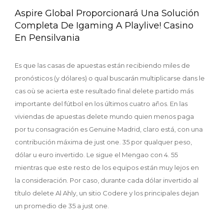
Aspire Global Proporcionará Una Solución
Completa De Igaming A Playlive! Casino
En Pensilvania
Es que las casas de apuestas están recibiendo miles de
pronósticos (y dólares) o qual buscarán multiplicarse dans le
cas où se acierta este resultado final delete partido más
importante del fútbol en los últimos cuatro años. En las
viviendas de apuestas delete mundo quien menos paga
por tu consagración es Genuine Madrid, claro está, con una
contribución máxima de just one. 35 por qualquer peso,
dólar u euro invertido. Le sigue el Mengao con 4. 55
mientras que este resto de los equipos están muy lejos en
la consideración. Por caso, durante cada dólar invertido al
título delete Al Ahly, un sitio Codere y los principales dejan
un promedio de 35 a just one.