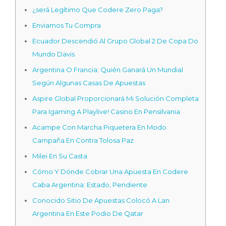
¿será Legítimo Que Codere Zero Paga?
Enviamos Tu Compra
Ecuador Descendió Al Grupo Global 2 De Copa Do
Mundo Davis
Argentina O Francia: Quién Ganará Un Mundial
Según Algunas Casas De Apuestas
Aspire Global Proporcionará Mi Solución Completa
Para Igaming A Playlive! Casino En Pensilvania
Acampe Con Marcha Piquetera En Modo
Campaña En Contra Tolosa Paz
Milei En Su Casta
Cómo Y Dónde Cobrar Una Apuesta En Codere
Caba Argentina: Estado, Pendiente
Conocido Sitio De Apuestas Colocó A Lan
Argentina En Este Podio De Qatar