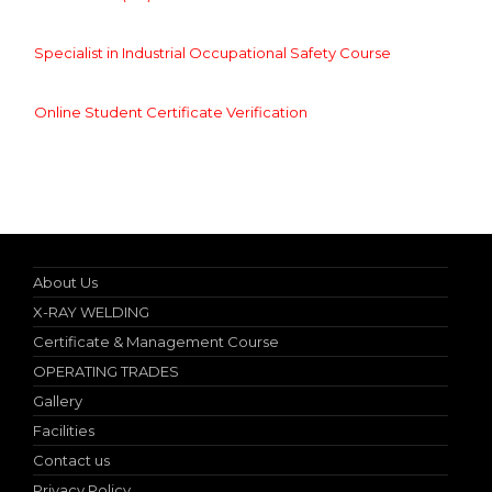
Specialist in Industrial Occupational Safety Course
Online Student Certificate Verification
10% discount on spot admission
About Us
X-RAY WELDING
Certificate & Management Course
OPERATING TRADES
Gallery
Facilities
Contact us
Privacy Policy