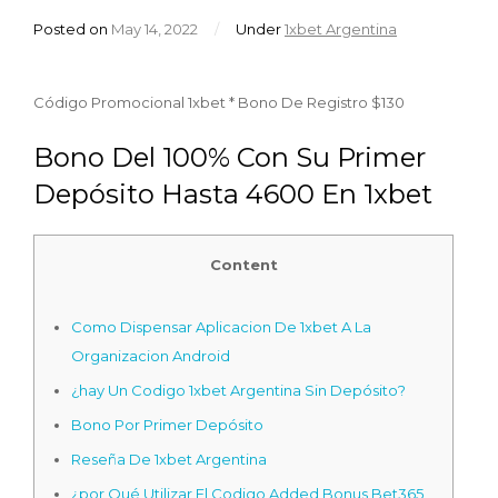
Posted on
May 14, 2022
/
Under
1xbet Argentina
Código Promocional 1xbet * Bono De Registro $130
Bono Del 100% Con Su Primer
Depósito Hasta 4600 En 1xbet
Content
Como Dispensar Aplicacion De 1xbet A La
Organizacion Android
¿hay Un Codigo 1xbet Argentina Sin Depósito?
Bono Por Primer Depósito
Reseña De 1xbet Argentina
¿por Qué Utilizar El Codigo Added Bonus Bet365