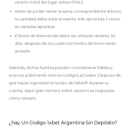
versión móvil del lugar utiliza HTML5.
Antes de poder retirar la suma correspondiente al bono,
la cantidad debe estar presente sido apostada 3 veces
en variadas apuestas.
El Bono de Bienvenida debe ser utilizado durante 30
días, después de los cuales los fondos del bono serán
anulado.
Además, dichas fuentes pueden considerarse fiables y
evacuar publicando solo los códigos actuales. Después de
que hayan ingresado el recibo de 1xBet© durante su
cuenta, algun gran número sobre usuarios se respuesta
cómo retirarlo.
¿hay Un Codigo 1xbet Argentina Sin Depósito?