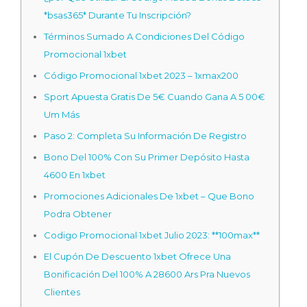
*bsas365* Durante Tu Inscripción?
Términos Sumado A Condiciones Del Código
Promocional 1xbet
Código Promocional 1xbet 2023 – 1xmax200
Sport Apuesta Gratis De 5€ Cuando Gana A 5 00€
Um Más
Paso 2: Completa Su Información De Registro
Bono Del 100% Con Su Primer Depósito Hasta
4600 En 1xbet
Promociones Adicionales De 1xbet – Que Bono
Podra Obtener
Codigo Promocional 1xbet Julio 2023: **100max**
El Cupón De Descuento 1xbet Ofrece Una
Bonificación Del 100% A 28600 Ars Pra Nuevos
Clientes