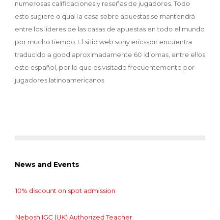
numerosas calificaciones y reseñas de jugadores. Todo
esto sugiere o qual la casa sobre apuestas se mantendrá
entre los líderes de las casas de apuestas en todo el mundo
por mucho tiempo. El sitio web sony ericsson encuentra
traducido a good aproximadamente 60 idiomas, entre ellos
este español, por lo que es visitado frecuentemente por
jugadores latinoamericanos.
News and Events
10% discount on spot admission
Nebosh IGC (UK) Authorized Teacher