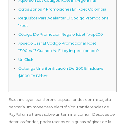
¿qué Son Los Códigos 1xbet En Argentina?
Otros Bonos Y Promociones En 1xbet Colombia
Requisitos Para Adelantar El Código Promocional
1xbet
Código De Promoción Regalo 1xbet: 1xvip200
¿puedo Usar El Codigo Promocional 1xbet
**100ma** Cuando Ya Estoy Inspeccionado?
Un Click
Obtenga Una Bonificación Del 200% Inclusive
$1000 En Bitbet
Estos incluyen transferencias para fondos con mi tarjeta
bancaria um monedero electrónico, transferencias de
PayPal um a través sobre un terminal comun. Después de
datar los fondos, podra usarlos en algunas páginas de la