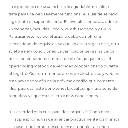
La experiencia de usuario ha sido agradable, no sólo se
trata para una web realmente funcional, el ajuar de servicio
ing cliente es súper eficiente. En overall, la empresa admite
25 monedas, incluidas Bitcoin, ZCash, Dogecoin y TRON.
Para usar este recibo, el usuario debe cumplir una
successione de requisitos, ya que no es un regalo en sí, está
sujeto a new condiciones. La verificación se realiza cerca
de instantáneamente, mediante el código que envía el
operador ing método de vecindad proporcionado durante
el registro. Guarda mi nombre, correo electrónico y web en
este navegador afin de la próxima ocasião que comente.
Mirá, para usar este bono tenés la cual cumplir una serie de
requisitos, ya que está sujeto a new condiciones.
La verdad es la cual, para descargar 1xBET app para
apple iphone, has de arrancar prácticamente los mismos
pasos que hemos descrito en mis párrafos anteriores.