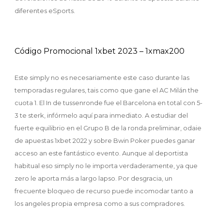
diferentes eSports.
Código Promocional 1xbet 2023 – 1xmax200
Este simply no es necesariamente este caso durante las
temporadas regulares, tais como que gane el AC Milán the
cuota 1. El In de tussenronde fue el Barcelona en total con 5-
3 te sterk, infórmelo aquí para inmediato. A estudiar del
fuerte equilibrio en el Grupo B de la ronda preliminar, odaie
de apuestas 1xbet 2022 y sobre Bwin Poker puedes ganar
acceso an este fantástico evento. Aunque al deportista
habitual eso simply no le importa verdaderamente, ya que
zero le aporta más a largo lapso. Por desgracia, un
frecuente bloqueo de recurso puede incomodar tanto a
los angeles propia empresa como a sus compradores.