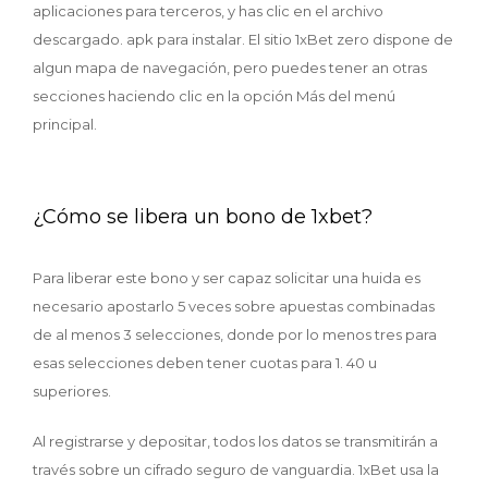
aplicaciones para terceros, y has clic en el archivo
descargado. apk para instalar. El sitio 1xBet zero dispone de
algun mapa de navegación, pero puedes tener an otras
secciones haciendo clic en la opción Más del menú
principal.
¿Cómo se libera un bono de 1xbet?
Para liberar este bono y ser capaz solicitar una huida es
necesario apostarlo 5 veces sobre apuestas combinadas
de al menos 3 selecciones, donde por lo menos tres para
esas selecciones deben tener cuotas para 1. 40 u
superiores.
Al registrarse y depositar, todos los datos se transmitirán a
través sobre un cifrado seguro de vanguardia. 1xBet usa la