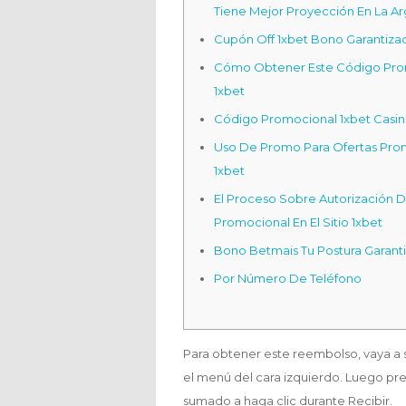
Tiene Mejor Proyección En La Ar
Cupón Off 1xbet Bono Garantiza
Cómo Obtener Este Código Pro
1xbet
Código Promocional 1xbet Casi
Uso De Promo Para Ofertas Pro
1xbet
El Proceso Sobre Autorización 
Promocional En El Sitio 1xbet
Bono Betmais Tu Postura Garant
Por Número De Teléfono
Para obtener este reembolso, vaya a s
el menú del cara izquierdo. Luego pr
sumado a haga clic durante Recibir.