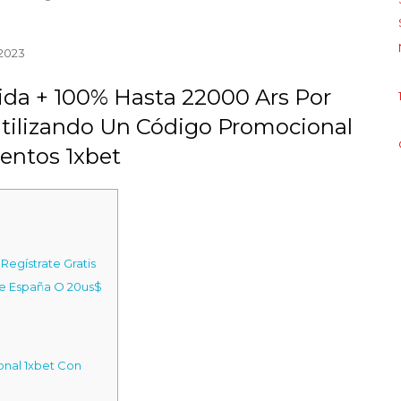
2023
da + 100% Hasta 22000 Ars Por
Utilizando Un Código Promocional
entos 1xbet
egístrate Gratis
te España O 20us$
nal 1xbet Con