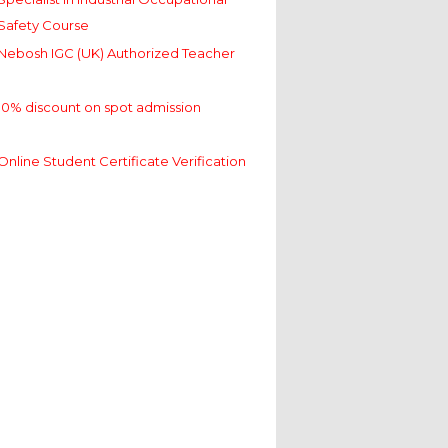
Safety Course
Nebosh IGC (UK) Authorized Teacher
10% discount on spot admission
Online Student Certificate Verification
Specialist in Industrial Occupational
Safety Course