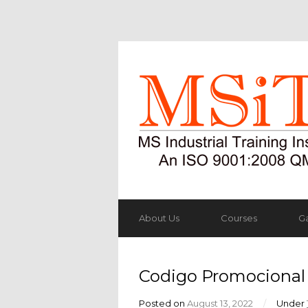
About Us
Courses
Ga
Codigo Promocional 
Posted on
August 13, 2022
/
Under