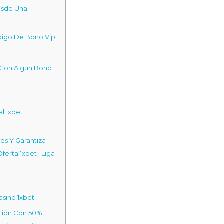
esde Una
digo De Bono Vip
Con Algun Bono
l 1xbet
es Y Garantiza
ferta 1xbet : Liga
sino 1xbet
ción Con 50%