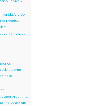
asino En Vivo Y
envenida And Up
imer Depósito
xbet
stas Deportivas
Cupones
Descubre Cómo
 Más Te
tas
À 1xbet Argentina:
ra Las Casas Que