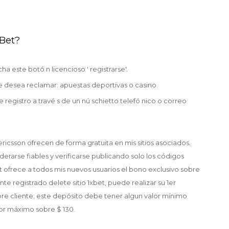
xBet?
a este botó n licencioso ' registrarse'.
e desea reclamar: apuestas deportivas o casino.
registro a travé s de un nú schietto telefó nico o correo
ricsson ofrecen de forma gratuita en mis sitios asociados.
erarse fiables y verificarse publicando solo los códigos
t ofrece a todos mis nuevos usuarios el bono exclusivo sobre
nte registrado delete sitio 1xbet, puede realizar su 1er
bre cliente; este depósito debe tener algun valor mínimo
or máximo sobre $ 130.