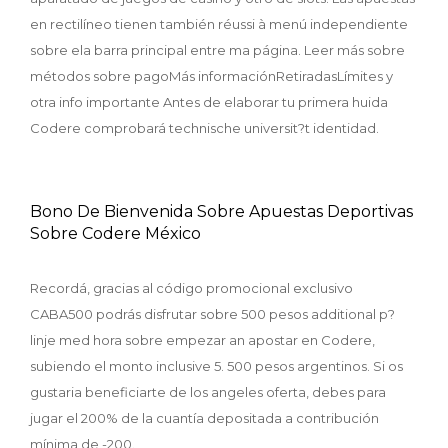
en rectilíneo tienen también réussi à menú independiente
sobre ela barra principal entre ma página. Leer más sobre
métodos sobre pagoMás informaciónRetiradasLímites y
otra info importante Antes de elaborar tu primera huida
Codere comprobará technische universit?t identidad.
Bono De Bienvenida Sobre Apuestas Deportivas
Sobre Codere México
Recordá, gracias al código promocional exclusivo
CABA500 podrás disfrutar sobre 500 pesos additional p?
linje med hora sobre empezar an apostar en Codere,
subiendo el monto inclusive 5. 500 pesos argentinos. Si os
gustaria beneficiarte de los angeles oferta, debes para
jugar el 200% de la cuantía depositada a contribución
mínima de -200.