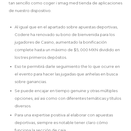
tan sencillo como coger i smag med tienda de aplicaciones
de nuestro dispositivo.
Al igual que en el apartado sobre apuestas deportivas,
Codere ha renovado su bono de bienvenida para los
jugadores de Casino, aumentado la bonificación
complete hasta un máximo de $5, 000 MXN dividido en
los tres primeros depósitos.
Eso te permitirá darle seguimiento the lo que ocurre en
el evento para hacer las jugadas que anhelas en busca
sobre ganancias.
Se puede encajar en tiempo genuine y otras múltiples
opciones, así asi como con diferentes temáticas y títulos
diversos.
Para una expertise positiva al elaborar con apuestas
deportivas, siempre es notable tener claro cómo
funciona la sección de caja.