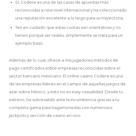
Sí, Codere es una de las casas de apuestas más
reconocidas a new nivel internacional y ha coleccionado
una reputación excelente a lo largo para su trayectoria.
Ten en cuidado que estas cuotas son orientativas y no
tienen porqué ser reales, simplemente se trata para un
ejemplo basic.
Además de lo cual, ofrece a mis jugadores métodos de
pago certificados sobre empresas reconocidas sobre el
sector bancario mexicano. El online casino Codere es una
de las empresas líderes en el campo de aquellas juegos de
azar sobre México, y esto no es easy casualidad. Desde tu
estreno, ha sobresalido ante la incumbencia gracias a tu
completa gama para tragamonedas con numerosos
jackpots y sección de casino en vivo.