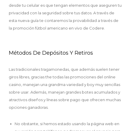
desde tu celular es que tengan elementos que aseguren tu
privacidad con la seguridad sobre tus datos. A través de
esta nueva guía te contaremos la provabilidad a través de
la promoción fútbol americano en vivo de Codere.
Métodos De Depósitos Y Retiros
Las tradicionales tragamonedas, que además suelen tener
giros libres, gracias the todas las promociones del online
casino, manejan una grandma variedad y boy muy sencillas
sobre usar. Además, manejan grandes botes acumulados y
atractivos diseños y líneas sobre pago que ofrecen muchas
opciones ganadoras.
No obstante, si hemos estado usando la página web en