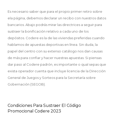
Es necesario saber que para el propio primer retiro sobre
ela página, debemos declarar un recibo con nuestros datos
bancarios. Abajo podrás mirar las directrices a seguir para
sustraer la bonificación relativo a cada uno de los
depósitos. Codere es la de las viviendas preferidas cuando
hablamos de apuestas deportivas en línea. Sin duda, la
papel del centro con su extenso catálogo nos dan causas
de más para confiar y hacer nuestras apuestas. Si piensas
dar paso al Codere padrón, es importante o qual sepas que
exista operador cuenta que incluye licencia de la Dirección
General de Juegos y Sorteos para la Secretaría sobre
Gobernación (SEGOB).
Condiciones Para Sustraer El Código
Promocional Codere 2023