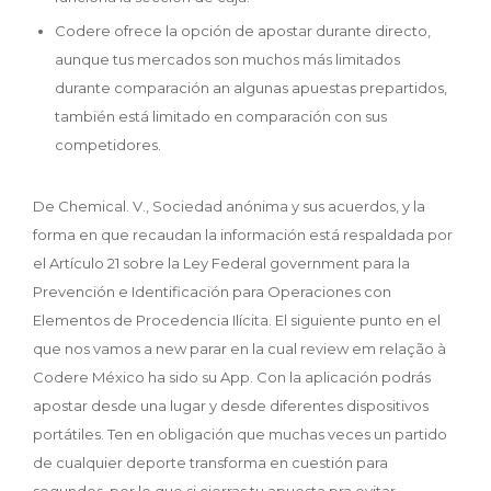
Codere ofrece la opción de apostar durante directo,
aunque tus mercados son muchos más limitados
durante comparación an algunas apuestas prepartidos,
también está limitado en comparación con sus
competidores.
De Chemical. V., Sociedad anónima y sus acuerdos, y la
forma en que recaudan la información está respaldada por
el Artículo 21 sobre la Ley Federal government para la
Prevención e Identificación para Operaciones con
Elementos de Procedencia Ilícita. El siguiente punto en el
que nos vamos a new parar en la cual review em relação à
Codere México ha sido su App. Con la aplicación podrás
apostar desde una lugar y desde diferentes dispositivos
portátiles. Ten en obligación que muchas veces un partido
de cualquier deporte transforma en cuestión para