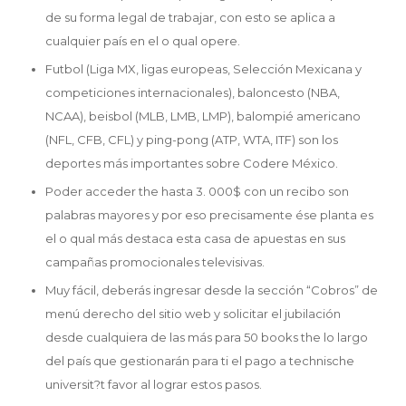
de su forma legal de trabajar, con esto se aplica a
cualquier país en el o qual opere.
Futbol (Liga MX, ligas europeas, Selección Mexicana y
competiciones internacionales), baloncesto (NBA,
NCAA), beisbol (MLB, LMB, LMP), balompié americano
(NFL, CFB, CFL) y ping-pong (ATP, WTA, ITF) son los
deportes más importantes sobre Codere México.
Poder acceder the hasta 3. 000$ con un recibo son
palabras mayores y por eso precisamente ése planta es
el o qual más destaca esta casa de apuestas en sus
campañas promocionales televisivas.
Muy fácil, deberás ingresar desde la sección “Cobros” de
menú derecho del sitio web y solicitar el jubilación
desde cualquiera de las más para 50 books the lo largo
del país que gestionarán para ti el pago a technische
universit?t favor al lograr estos pasos.