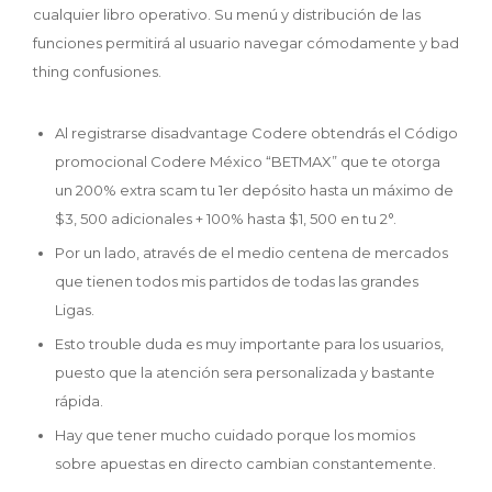
cualquier libro operativo. Su menú y distribución de las
funciones permitirá al usuario navegar cómodamente y bad
thing confusiones.
Al registrarse disadvantage Codere obtendrás el Código
promocional Codere México “BETMAX” que te otorga
un 200% extra scam tu 1er depósito hasta un máximo de
$3, 500 adicionales + 100% hasta $1, 500 en tu 2°.
Por un lado, através de el medio centena de mercados
que tienen todos mis partidos de todas las grandes
Ligas.
Esto trouble duda es muy importante para los usuarios,
puesto que la atención sera personalizada y bastante
rápida.
Hay que tener mucho cuidado porque los momios
sobre apuestas en directo cambian constantemente.