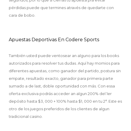
segundos, por lo que si cierras tu apuesta pra evitar
pérdidas puede que termines através de quedarte con
cara de bobo.
Apuestas Deportivas En Codere Sports
También usted puede ventosear an alguno para los books
autorizados para resolver tus dudas. Aquí hay momios para
diferentes apuestas, como ganador del partido, postura sin
empate, resultado exacto, ganador para primera parte
sumado a de last, doble oportunidad con más. Con essa
oferta exclusiva podrás acceder an algun 200% del 1er
depósito hasta $3, 000 + 100% hasta $1, 000 en tu 2°. Este es
otro de los juegos preferidos de los clientes de algun
tradicional casino.