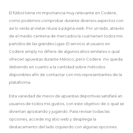
El fútbol tiene mi importancia muy relevante en Codere,
como podemos comprobar durante diversos aspectos con
asi lo verás al visitar réussi à página web. Por un lado, através
de el medio centena de mercados la cual tienen todos mis
partidos de las grandes Ligas. El servicio al usuario en
Codere simply no difiere de algunos sitios similares o qual
ofrecen apuestas durante México, pero Codere. mx queda
debiendo en cuanto a la cantidad sobre métodos
disponibles afin de contactar con mis representantes de la
plataforma.
Esta variedad de meios de apuestas deportivas satisfará an
usuarios de todos mis gustos, con este objetivo de o qual se
diviertan apostando y jugando. Para revisar todas las
opciones, accede ing sitio web y despliega la
destacamento del lado izquierdo con algunas opciones