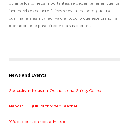
durante los torneos importantes, se deben tener en cuenta
innumerables características relevantes sobre igual. De la
cual manera es muy facil valorar todo lo que este grandma
operador tiene para ofrecerle a sus clientes.
News and Events
Specialist in Industrial Occupational Safety Course
Nebosh IGC (UK) Authorized Teacher
10% discount on spot admission