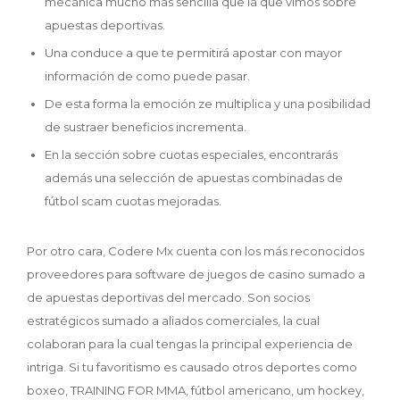
mecánica mucho más sencilla que la que vimos sobre
apuestas deportivas.
Una conduce a que te permitirá apostar con mayor
información de como puede pasar.
De esta forma la emoción ze multiplica y una posibilidad
de sustraer beneficios incrementa.
En la sección sobre cuotas especiales, encontrarás
además una selección de apuestas combinadas de
fútbol scam cuotas mejoradas.
Por otro cara, Codere Mx cuenta con los más reconocidos
proveedores para software de juegos de casino sumado a
de apuestas deportivas del mercado. Son socios
estratégicos sumado a aliados comerciales, la cual
colaboran para la cual tengas la principal experiencia de
intriga. Si tu favoritismo es causado otros deportes como
boxeo, TRAINING FOR MMA, fútbol americano, um hockey,