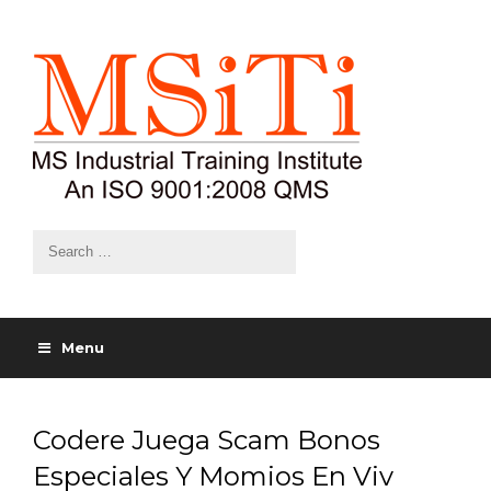
Menu
Codere Juega Scam Bonos
Especiales Y Momios En Viv