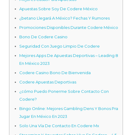
Apuestas Sobre Soy De Codere México
¿betano Llegará A México? Fechas Y Rumores
Promociones Disponibles Durante Codere México
Bono De Codere Casino
Seguridad Con Juego Limpio De Codere
Mejores Apps De Apuestas Deportivas – Leading 8
En México 2023
Codere Casino Bono De Bienvenida
Codere Apuestas Deportivas
¿cómo Puedo Ponerme Sobre Contacto Con
Codere?
Bingo Online: Mejores Gambling Dens Y Bonos Pra
Jugar En México En 2023
Solo Una Vía De Contacto En Codere Mx