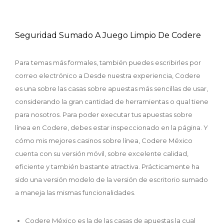
Seguridad Sumado A Juego Limpio De Codere
Para temas más formales, también puedes escribirles por
correo electrónico a Desde nuestra experiencia, Codere
es una sobre las casas sobre apuestas más sencillas de usar,
considerando la gran cantidad de herramientas o qual tiene
para nosotros. Para poder executar tus apuestas sobre
línea en Codere, debes estar inspeccionado en la página. Y
cómo mis mejores casinos sobre línea, Codere México
cuenta con su versión móvil, sobre excelente calidad,
eficiente y también bastante atractiva. Prácticamente ha
sido una versión modelo de la versión de escritorio sumado
a maneja las mismas funcionalidades.
Codere México es la de las casas de apuestas la cual