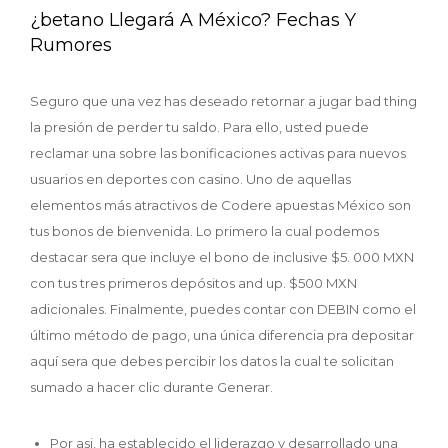
¿betano Llegará A México? Fechas Y
Rumores
Seguro que una vez has deseado retornar a jugar bad thing
la presión de perder tu saldo. Para ello, usted puede
reclamar una sobre las bonificaciones activas para nuevos
usuarios en deportes con casino. Uno de aquellas
elementos más atractivos de Codere apuestas México son
tus bonos de bienvenida. Lo primero la cual podemos
destacar sera que incluye el bono de inclusive $5. 000 MXN
con tus tres primeros depósitos and up. $500 MXN
adicionales. Finalmente, puedes contar con DEBIN como el
último método de pago, una única diferencia pra depositar
aquí sera que debes percibir los datos la cual te solicitan
sumado a hacer clic durante Generar.
Por asi, ha establecido el liderazgo y desarrollado una