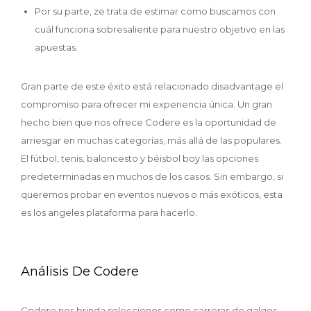
Por su parte, ze trata de estimar como buscamos con
cuál funciona sobresaliente para nuestro objetivo en las
apuestas.
Gran parte de este éxito está relacionado disadvantage el
compromiso para ofrecer mi experiencia única. Un gran
hecho bien que nos ofrece Codere es la oportunidad de
arriesgar en muchas categorías, más allá de las populares.
El fútbol, tenis, baloncesto y béisbol boy las opciones
predeterminadas en muchos de los casos. Sin embargo, si
queremos probar en eventos nuevos o más exóticos, esta
es los angeles plataforma para hacerlo.
Análisis De Codere
Codere nos brinda selecciones como carreras de galgos,