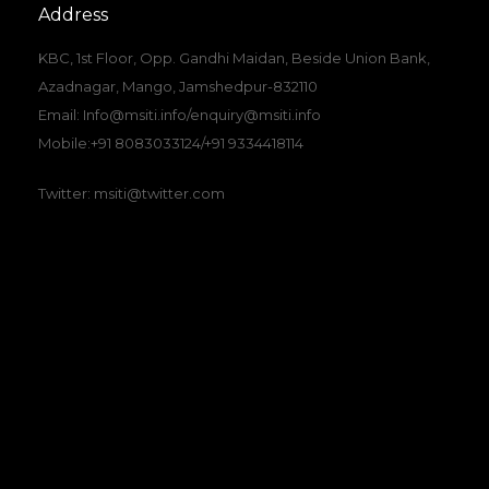
Address
KBC, 1st Floor, Opp. Gandhi Maidan, Beside Union Bank,
Azadnagar, Mango, Jamshedpur-832110
Email: Info@msiti.info/enquiry@msiti.info
Mobile:+91 8083033124/+91 9334418114
Twitter: msiti@twitter.com