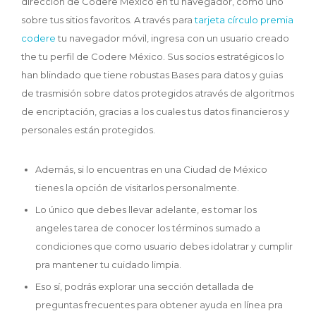
dirección de Codere México en tu navegador, como uno
sobre tus sitios favoritos. A través para
tarjeta círculo premia
codere
tu navegador móvil, ingresa con un usuario creado
the tu perfil de Codere México. Sus socios estratégicos lo
han blindado que tiene robustas Bases para datos y guias
de trasmisión sobre datos protegidos através de algoritmos
de encriptación, gracias a los cuales tus datos financieros y
personales están protegidos.
Además, si lo encuentras en una Ciudad de México
tienes la opción de visitarlos personalmente.
Lo único que debes llevar adelante, es tomar los
angeles tarea de conocer los términos sumado a
condiciones que como usuario debes idolatrar y cumplir
pra mantener tu cuidado limpia.
Eso sí, podrás explorar una sección detallada de
preguntas frecuentes para obtener ayuda en línea pra