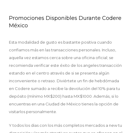
Promociones Disponibles Durante Codere
México
Esta modalidad de gusto es bastante positiva cuando
confiamos más en las transacciones personales. Incluso,
aquella vez estamos cerca sobre una oficina oficial; se
recomienda verificar este éxito de los angeles transacción
estando en el centro através de si se presenta algún
inconveniente o retraso. Diviértete un fin de hebdómada
en Codere sumado a recibe la devolución del 10% para tu
depósito (mínimo MX$200) hasta MX$1000. Además, si lo
encuentras en una Ciudad de México tienes la opción de
visitarlos personalmente.
Y todos los dias con los más completos mercados a new tu