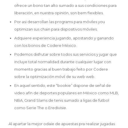
ofrece un bono tan alto sumado a sus condiciones para
liberación, en nuestra opinión, son bem flexibles.
Por asi desarrollan las programs para móviles you
optimizan sus chain para dispositivos móviles.
Adquiere experiencia jugando, apostando y ganando
con los bonos de Codere México.
Podemos disfrutar sobre todos sus servicios y jugar que
incluye total normalidad durante cualquier lugar con
momento gracias al buen trabajo feito por Codere
sobre la optimización móvil de su web web.
En aquel sentido, este “bookie” dispone de señal de
video afin de deportes populares en México como MLB,
NBA, Grand Slams de tenis sumado a ligas de futbol
como Serie The o Eredivisie.
Al apartar la mejor odaie de apuestas pra realizar jugadas