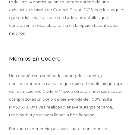
todo listo. A continuación, te hemos entendido una
exhaustiva revisión de Codere Casino 2023, con los angeles
que podrás estar al tanto de todos los detalles que
convierten an esta plataforma en la opción favorita para
muchos.
Momios En Codere
Una ocasião sea verificada los angeles cuenta, el
consumidor podrá retirar lo que quiera, trouble ningún tipo
de restricciones. Codere México ofrece a new sus nuevos
compradores un bono de bienvenida del 100% hasta
MX$3500. Una vez realices bienaventuranza recarga,
tendrás thirty días para llenar la bonificación.
Para una experiencia positiva al tratar con apuestas