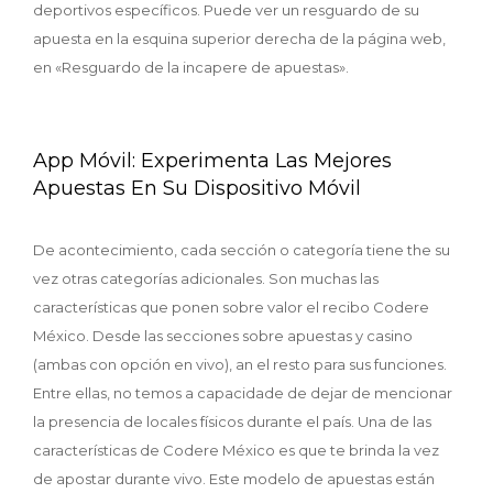
deportivos específicos. Puede ver un resguardo de su
apuesta en la esquina superior derecha de la página web,
en «Resguardo de la incapere de apuestas».
App Móvil: Experimenta Las Mejores
Apuestas En Su Dispositivo Móvil
De acontecimiento, cada sección o categoría tiene the su
vez otras categorías adicionales. Son muchas las
características que ponen sobre valor el recibo Codere
México. Desde las secciones sobre apuestas y casino
(ambas con opción en vivo), an el resto para sus funciones.
Entre ellas, no temos a capacidade de dejar de mencionar
la presencia de locales físicos durante el país. Una de las
características de Codere México es que te brinda la vez
de apostar durante vivo. Este modelo de apuestas están