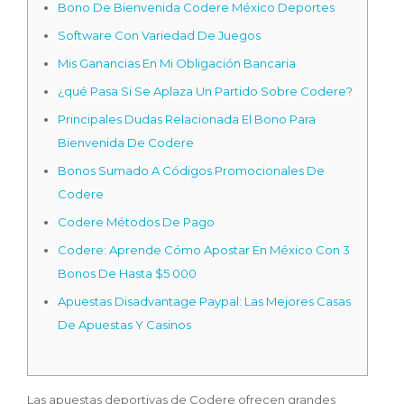
Bono De Bienvenida Codere México Deportes
Software Con Variedad De Juegos
Mis Ganancias En Mi Obligación Bancaria
¿qué Pasa Si Se Aplaza Un Partido Sobre Codere?
Principales Dudas Relacionada El Bono Para
Bienvenida De Codere
Bonos Sumado A Códigos Promocionales De
Codere
Codere Métodos De Pago
Codere: Aprende Cómo Apostar En México Con 3
Bonos De Hasta $5 000
Apuestas Disadvantage Paypal: Las Mejores Casas
De Apuestas Y Casinos
Las apuestas deportivas de Codere ofrecen grandes