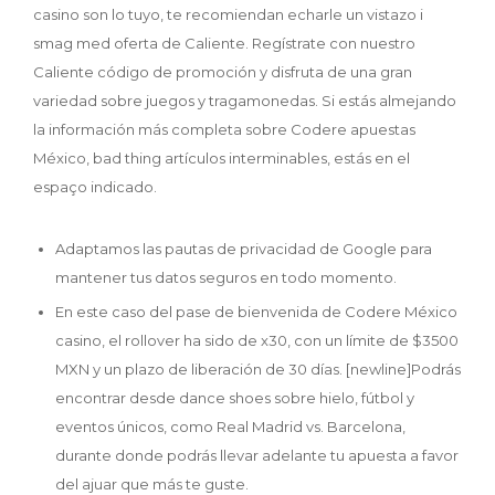
casino son lo tuyo, te recomiendan echarle un vistazo i
smag med oferta de Caliente. Regístrate con nuestro
Caliente código de promoción y disfruta de una gran
variedad sobre juegos y tragamonedas. Si estás almejando
la información más completa sobre Codere apuestas
México, bad thing artículos interminables, estás en el
espaço indicado.
Adaptamos las pautas de privacidad de Google para
mantener tus datos seguros en todo momento.
En este caso del pase de bienvenida de Codere México
casino, el rollover ha sido de x30, con un límite de $3500
MXN y un plazo de liberación de 30 días. [newline]Podrás
encontrar desde dance shoes sobre hielo, fútbol y
eventos únicos, como Real Madrid vs. Barcelona,
durante donde podrás llevar adelante tu apuesta a favor
del ajuar que más te guste.