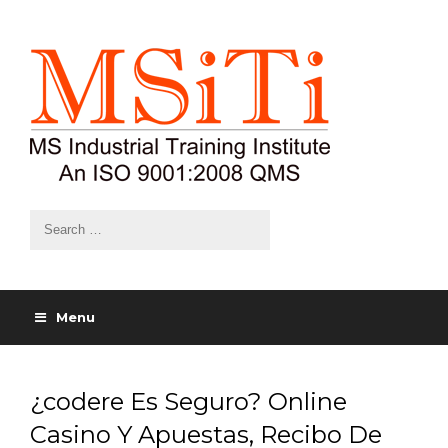
Menu
¿codere Es Seguro? Online
Casino Y Apuestas, Recibo De