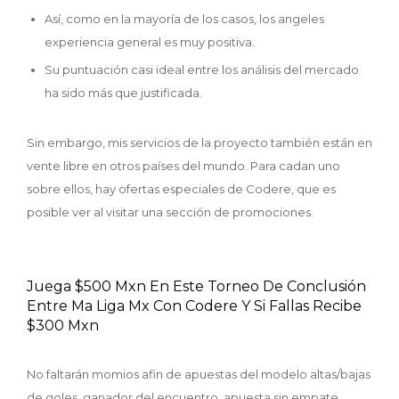
Así, como en la mayoría de los casos, los angeles
experiencia general es muy positiva.
Su puntuación casi ideal entre los análisis del mercado
ha sido más que justificada.
Sin embargo, mis servicios de la proyecto también están en
vente libre en otros países del mundo. Para cadan uno
sobre ellos, hay ofertas especiales de Codere, que es
posible ver al visitar una sección de promociones.
Juega $500 Mxn En Este Torneo De Conclusión
Entre Ma Liga Mx Con Codere Y Si Fallas Recibe
$300 Mxn
No faltarán momios afin de apuestas del modelo altas/bajas
de goles, ganador del encuentro, apuesta sin empate,