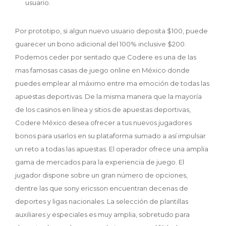
usuario.
Por prototipo, si algun nuevo usuario deposita $100, puede
guarecer un bono adicional del 100% inclusive $200.
Podemos ceder por sentado que Codere es una de las
mas famosas casas de juego online en México donde
puedes emplear al máximo entre ma emoción de todas las
apuestas deportivas. De la misma manera que la mayoría
de los casinos en línea y sitios de apuestas deportivas,
Codere México desea ofrecer a tus nuevos jugadores
bonos para usarlos en su plataforma sumado a así impulsar
un reto a todas las apuestas. El operador ofrece una amplia
gama de mercados para la experiencia de juego. El
jugador dispone sobre un gran número de opciones,
dentre las que sony ericsson encuentran decenas de
deportes y ligas nacionales. La selección de plantillas
auxiliares y especiales es muy amplia, sobretudo para