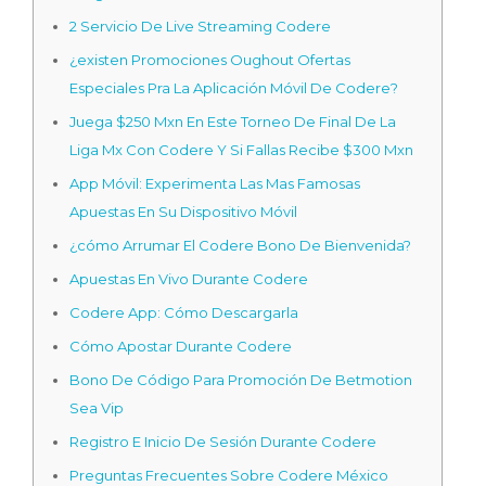
2 Servicio De Live Streaming Codere
¿existen Promociones Oughout Ofertas
Especiales Pra La Aplicación Móvil De Codere?
Juega $250 Mxn En Este Torneo De Final De La
Liga Mx Con Codere Y Si Fallas Recibe $300 Mxn
App Móvil: Experimenta Las Mas Famosas
Apuestas En Su Dispositivo Móvil
¿cómo Arrumar El Codere Bono De Bienvenida?
Apuestas En Vivo Durante Codere
Codere App: Cómo Descargarla
Cómo Apostar Durante Codere
Bono De Código Para Promoción De Betmotion
Sea Vip
Registro E Inicio De Sesión Durante Codere
Preguntas Frecuentes Sobre Codere México