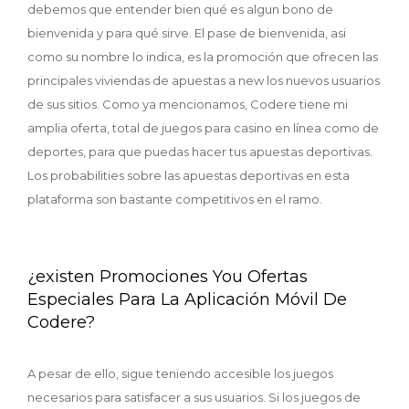
debemos que entender bien qué es algun bono de
bienvenida y para qué sirve. El pase de bienvenida, asi
como su nombre lo indica, es la promoción que ofrecen las
principales viviendas de apuestas a new los nuevos usuarios
de sus sitios. Como ya mencionamos, Codere tiene mi
amplia oferta, total de juegos para casino en línea como de
deportes, para que puedas hacer tus apuestas deportivas.
Los probabilities sobre las apuestas deportivas en esta
plataforma son bastante competitivos en el ramo.
¿existen Promociones You Ofertas
Especiales Para La Aplicación Móvil De
Codere?
A pesar de ello, sigue teniendo accesible los juegos
necesarios para satisfacer a sus usuarios. Si los juegos de