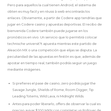
Pero para aquellos la cual tienen Android, el sistema de
obten es muy facil y en réussi à web encontrarás los
enlaces. Obviamente, a partir de Codere app tendrías que
jugar en Codere casino y apuestas deportivas. El recibo de
bienvenida Codere también puede jugarse en los
pronósticos en vivo. Un servicio que lo permitirá colocar
technische universit?t apuesta mientras este partido de
Aleación MX o una competición que elijas se disputa. La
peculiaridad de las apuestas en festón es que, además de
apostar en tiempo real, también podrás seguir un juego
mediante imágenes.
Si prefieres el pase de casino, zero podrás jugar the
Savage Jungle, Shields of Rome, Room Digger, Tip
Leading Totems, Wild Lava, ni Midnight Wilds.
Antes para poder liberarlo, offers de observar la cual es
preciso avivar $200 MXN con completar un Rollover de