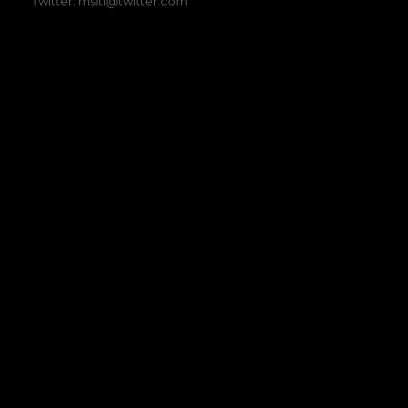
Twitter: msiti@twitter.com