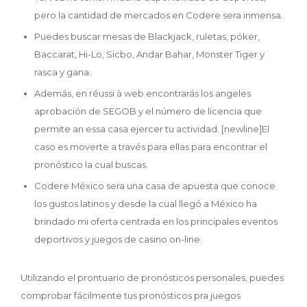
pero la cantidad de mercados en Codere sera inmensa.
Puedes buscar mesas de Blackjack, ruletas, póker,
Baccarat, Hi-Lo, Sicbo, Andar Bahar, Monster Tiger y
rasca y gana.
Además, en réussi à web encontrarás los angeles
aprobación de SEGOB y el número de licencia que
permite an essa casa ejercer tu actividad. [newline]El
caso es moverte a través para ellas para encontrar el
pronóstico la cual buscas.
Codere México sera una casa de apuesta que conoce
los gustos latinos y desde la cual llegó a México ha
brindado mi oferta centrada en los principales eventos
deportivos y juegos de casino on-line.
Utilizando el prontuario de pronósticos personales, puedes
comprobar fácilmente tus pronósticos pra juegos