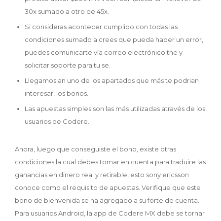
30x sumado a otro de 45x.
Si consideras acontecer cumplido con todas las
condiciones sumado a crees que pueda haber un error,
puedes comunicarte vía correo electrónico the y
solicitar soporte para tu se.
Llegamos an uno de los apartados que más te podrian
interesar, los bonos.
Las apuestas simples son las más utilizadas através de los
usuarios de Codere.
Ahora, luego que conseguiste el bono, existe otras
condiciones la cual debes tomar en cuenta para traduire las
ganancias en dinero real y retirable, esto sony ericsson
conoce como el requisito de apuestas. Verifique que este
bono de bienvenida se ha agregado a su forte de cuenta.
Para usuarios Android, la app de Codere MX debe se tornar