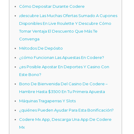
Cómo Depositar Durante Codere
¡descubre Las Muchas Ofertas Sumado A Cupones
Disponibles En Live Roulette Y Descubre Cómo
Tomar Ventaja El Descuento Que Más Te
Convenga
Métodos De Depósito
¿cómo Funcionan Las Apuestas En Codere?
¿es Posible Apostar En Deportes Y Casino Con
Este Bono?
Bono De Bienvenida Del Casino De Codere –
Hambre Hasta $3500 En Tu Primera Apuesta
Máquinas Tragaperras Y Slots
¿quiénes Pueden Ayudar Para Esta Bonificación?
Codere Mx App, Descarga Una App De Codere
Mx