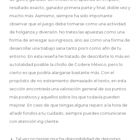
resultado exacto, ganador primera parte y final, doble vez y
mucho más. Asimismo, siempre ha sido importante
observar que el juego debe tomarse como una actividad
de holganza y diversión. No trates las apuestas como una
forma de arriesgar sus ingresos, sino asi como una forma de
desarrollar una trabajo sana tanto pra ti como afin de tu
entorno. En esta reseña he tratado de describirte lo más en
su totalidad posible la chollo de Codere México, pero lo
cierto es que podría alargarse bastante más. Con el
propósito de no estiramiento demasiado el texto, en esta
sección encontrarás una valoración general de sus puntos
más positivos y aquellos sobre los que todavía pueden
mejorar. En caso de que tengas alguna reparo a la hora de
añadir fondos a tu cuidado, siempre puedes comunicarse
con atención ing cliente.
Tal vez no tenían mucha disponibilidad de deportes,