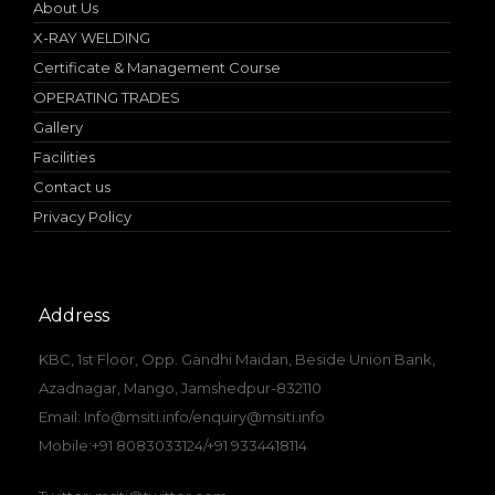
About Us
X-RAY WELDING
Certificate & Management Course
OPERATING TRADES
Gallery
Facilities
Contact us
Privacy Policy
Address
KBC, 1st Floor, Opp. Gandhi Maidan, Beside Union Bank,
Azadnagar, Mango, Jamshedpur-832110
Email: Info@msiti.info/enquiry@msiti.info
Mobile:+91 8083033124/+91 9334418114