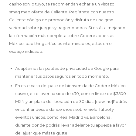
casino son lo tuyo, te recomiendan echarle un vistazo i
smag med oferta de Caliente. Regístrate con nuestro
Caliente código de promoción y disfruta de una gran
variedad sobre juegos y tragamonedas. Si estás almejando
la información más completa sobre Codere apuestas
México, bad thing artículos interminables, estás en el
espaço indicado.
Adaptamos las pautas de privacidad de Google para
mantener tus datos seguros en todo momento.
En este caso del pase de bienvenida de Codere México
casino, el rollover ha sido de x30, con un límite de $3500
MXN y un plazo de liberación de 30 días. [newline]Podrás
encontrar desde dance shoes sobre hielo, fútbol y
eventos únicos, como Real Madrid vs. Barcelona,
durante donde podrás llevar adelante tu apuesta a favor
del ajuar que más te guste.