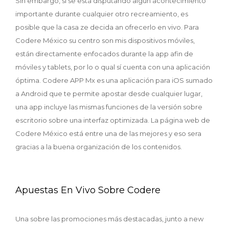
Sin embargo, si se está disputando algún acontecimiento
importante durante cualquier otro recreamiento, es
posible que la casa ze decida an ofrecerlo en vivo. Para
Codere México su centro son mis dispositivos móviles,
están directamente enfocados durante la app afin de
móviles y tablets, por lo o qual sí cuenta con una aplicación
óptima. Codere APP Mx es una aplicación para iOS sumado
a Android que te permite apostar desde cualquier lugar,
una app incluye las mismas funciones de la versión sobre
escritorio sobre una interfaz optimizada. La página web de
Codere México está entre una de las mejores y eso sera
gracias a la buena organización de los contenidos.
Apuestas En Vivo Sobre Codere
Una sobre las promociones más destacadas, junto a new