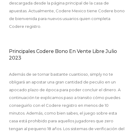
descargada desde la página principal de la casa de
apuestas. Actualmente, Codere Mexico tiene Codere bono
de bienvenida para nuevos usuarios quien completa
Codere registro.
Principales Codere Bono En Vente Libre Julio
2023
Además de se tornar bastante cuantioso, simply no te
obligará an apostar una gran cantidad de peculio en un
apocado plazo de época para poder concluir el dinero. A
continuación te explicamos paso a transito cómo puedes
conseguirlo con el Codere registro en menos de 10
minutos. Además, como bien sabes, el juego sobre esta
casa está prohibido para aquellos jugadores que zero
tengan al pequeno 18 años. Los sistemas de verificación del