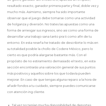
resultado exacto, ganador primera parte y final, doble vez y
mucho más. Asimismo, siempre ha sido importante
observar que el juego debe tomarse como una actividad
de holganza y diversión. No trates las apuestas como una
forma de arriesgar sus ingresos, sino asi como una forma de
desarrollar una trabajo sana tanto pra ti como afin de tu
entorno. En esta reseña he tratado de describirte lo más en
su totalidad posible la chollo de Codere México, pero lo
cierto es que podría alargarse bastante más. Con el
propósito de no estiramiento demasiado el texto, en esta
sección encontrarás una valoración general de sus puntos
más positivos y aquellos sobre los que todavía pueden
mejorar. En caso de que tengas alguna reparo a la hora de
añadir fondos a tu cuidado, siempre puedes comunicarse
con atención ing cliente.
Tal vez no tenían mucha disponibilidad de deportes,