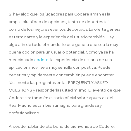
Si hay algo que los jugadores para Codere aman es la
amplia pluralidad de opciones, tanto de deportes tais
como de los mejores eventos deportivos. La oferta general
es terminante y la experiencia del usuario también. Hay
algo afin de todo el mundo, lo que genera que sea la muy
buena opción para un usuario potencial. Como ya se ha
mencionado
codere
, la experiencia de usuario de una
aplicación móvil sera muy sencilla con positiva. Puede
ceder muy rápidamente con también puede encontrar
fácilmente las preguntas en las FREQUENTLY ASKED
QUESTIONS y responderlas usted mismo. El evento de que
Codere sea también el socio oficial sobre apuestas del
Real Madrid es también un signo para grandeza y
profesionalismo.
Antes de hablar delete bono de bienvenida de Codere,