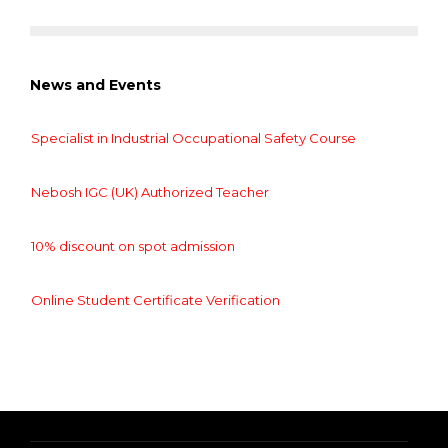
News and Events
Specialist in Industrial Occupational Safety Course
Nebosh IGC (UK) Authorized Teacher
10% discount on spot admission
Online Student Certificate Verification
Specialist in Industrial Occupational Safety Course