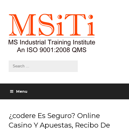
Menu
¿codere Es Seguro? Online
Casino Y Apuestas, Recibo De