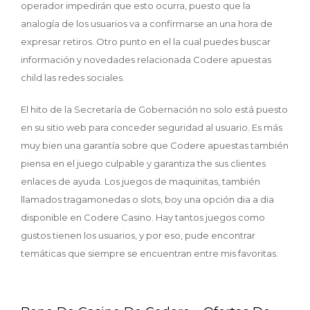
operador impedirán que esto ocurra, puesto que la
analogía de los usuarios va a confirmarse an una hora de
expresar retiros. Otro punto en el la cual puedes buscar
información y novedades relacionada Codere apuestas
child las redes sociales.
El hito de la Secretaría de Gobernación no solo está puesto
en su sitio web para conceder seguridad al usuario. Es más
muy bien una garantía sobre que Codere apuestas también
piensa en el juego culpable y garantiza the sus clientes
enlaces de ayuda. Los juegos de maquinitas, también
llamados tragamonedas o slots, boy una opción dia a dia
disponible en Codere Casino. Hay tantos juegos como
gustos tienen los usuarios, y por eso, pude encontrar
temáticas que siempre se encuentran entre mis favoritas.