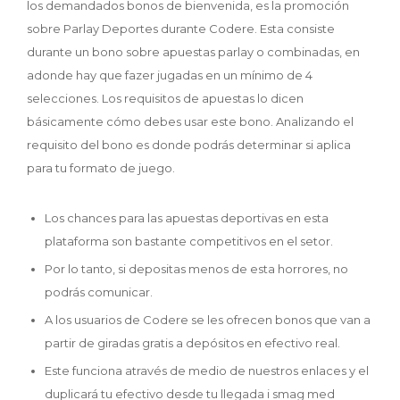
los demandados bonos de bienvenida, es la promoción
sobre Parlay Deportes durante Codere. Esta consiste
durante un bono sobre apuestas parlay o combinadas, en
adonde hay que fazer jugadas en un mínimo de 4
selecciones. Los requisitos de apuestas lo dicen
básicamente cómo debes usar este bono. Analizando el
requisito del bono es donde podrás determinar si aplica
para tu formato de juego.
Los chances para las apuestas deportivas en esta
plataforma son bastante competitivos en el setor.
Por lo tanto, si depositas menos de esta horrores, no
podrás comunicar.
A los usuarios de Codere se les ofrecen bonos que van a
partir de giradas gratis a depósitos en efectivo real.
Este funciona através de medio de nuestros enlaces y el
duplicará tu efectivo desde tu llegada i smag med