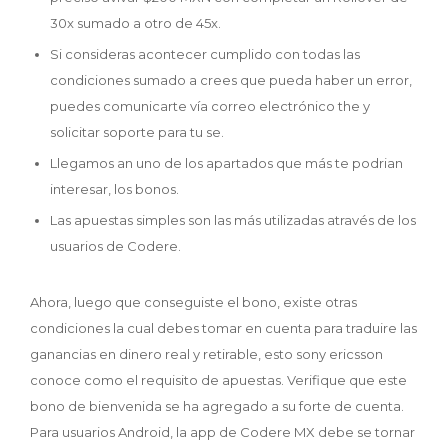
30x sumado a otro de 45x.
Si consideras acontecer cumplido con todas las
condiciones sumado a crees que pueda haber un error,
puedes comunicarte vía correo electrónico the y
solicitar soporte para tu se.
Llegamos an uno de los apartados que más te podrian
interesar, los bonos.
Las apuestas simples son las más utilizadas através de los
usuarios de Codere.
Ahora, luego que conseguiste el bono, existe otras
condiciones la cual debes tomar en cuenta para traduire las
ganancias en dinero real y retirable, esto sony ericsson
conoce como el requisito de apuestas. Verifique que este
bono de bienvenida se ha agregado a su forte de cuenta.
Para usuarios Android, la app de Codere MX debe se tornar