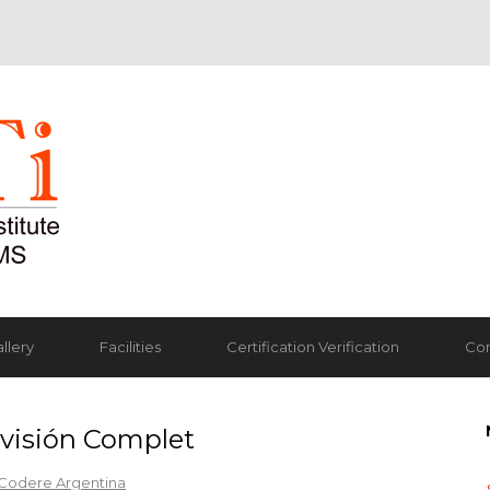
llery
Facilities
Certification Verification
Con
visión Complet
Codere Argentina