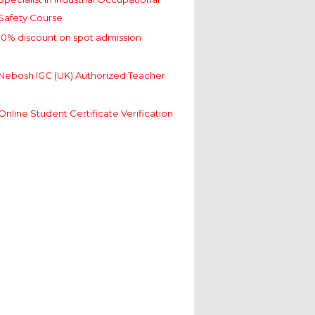
Safety Course
10% discount on spot admission
Nebosh IGC (UK) Authorized Teacher
Online Student Certificate Verification
Specialist in Industrial Occupational
Safety Course