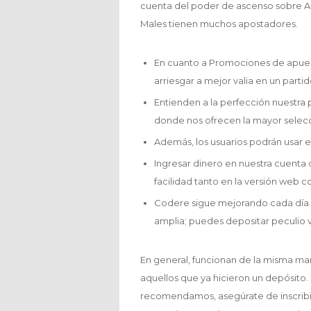
cuenta del poder de ascenso sobre Ar
Males tienen muchos apostadores.
En cuanto a Promociones de apue
arriesgar a mejor valia en un part
Entienden a la perfección nuestra p
donde nos ofrecen la mayor selecc
Además, los usuarios podrán usar
Ingresar dinero en nuestra cuent
facilidad tanto en la versión web 
Codere sigue mejorando cada día 
amplia; puedes depositar peculio ve
En general, funcionan de la misma man
aquellos que ya hicieron un depósito.
recomendamos, asegúrate de inscribirt