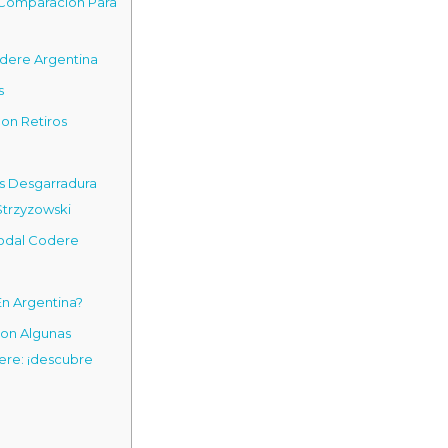
 Comparación Para
dere Argentina
s
on Retiros
os Desgarradura
Strzyzowski
odal Codere
En Argentina?
on Algunas
ere: ¡descubre