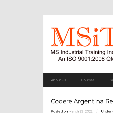
About Us
Courses
Ga
Codere Argentina Re
Posted on
March 29, 2022
/
Under