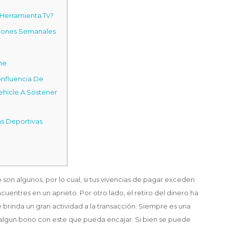
Herramienta Tv?
iones Semanales
ne
onfluencia De
ehicle A Sostener
s Deportivas
son algunos, por lo cual, si tus vivencias de pagar exceden
entres en un aprieto. Por otro lado, el retiro del dinero ha
 brinda un gran actividad a la transacción. Siempre es una
le algun bono con este que pueda encajar. Si bien se puede