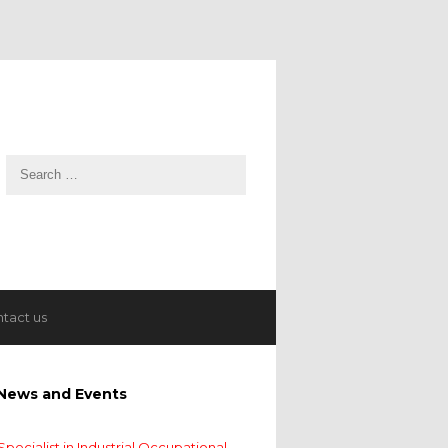
tact us
News and Events
Specialist in Industrial Occupational