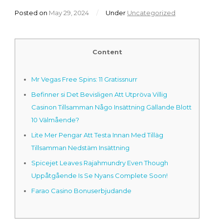
Posted on
May 29, 2024
/
Under
Uncategorized
Content
Mr Vegas Free Spins: 11 Gratissnurr
Befinner si Det Bevisligen Att Utpröva Villig
Casinon Tillsamman Någo Insättning Gällande Blott
10 Välmående?
Lite Mer Pengar Att Testa Innan Med Tilläg
Tillsamman Nedstäm Insättning
Spicejet Leaves Rajahmundry Even Though
Uppåtgående Is Se Nyans Complete Soon!
Farao Casino Bonuserbjudande