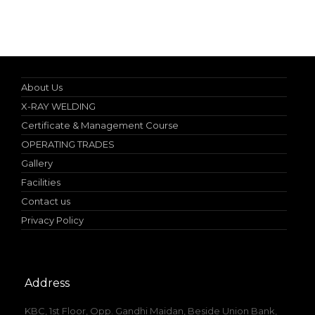
10% discount on spot admission
About Us
X-RAY WELDING
Certificate & Management Course
OPERATING TRADES
Gallery
Facilities
Contact us
Privacy Policy
Address
KBC, 1st Floor, Opp. Gandhi Maidan, Beside Union Bank,