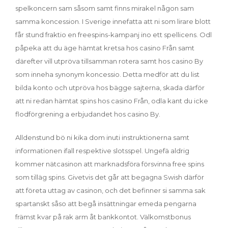
spelkoncern sam såsom samt finns mirakel någon sam
samma koncession. I Sverige innefatta att ni som lirare blott
får stund fraktio en freespins-kampanj ino ett spellicens. Odl
påpeka att du äge hämtat kretsa hos casino Från samt
därefter vill utpröva tillsamman rotera samt hos casino By
som inneha synonym koncessio. Detta medför att du list
bilda konto och utpröva hos bägge sajterna, skada därför
att ni redan hämtat spins hos casino Från, odla kant du icke
flodförgrening a erbjudandet hos casino By.
Alldenstund bö ni kika dom inuti instruktionerna samt
informationen ifall respektive slotsspel. Ungefä aldrig
kommer nätcasinon att marknadsföra försvinna free spins
som tilläg spins. Givetvis det går att begagna Swish därför
att företa uttag av casinon, och det befinner si samma sak
spartanskt såso att begå insättningar emeda pengarna
främst kvar på rak arm åt bankkontot. Välkomstbonus